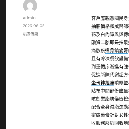
作
admin
客戶應親憑國民身
者
發
2026-06-05
抽脂價格
權威醫師
佈
分
桃園借錢
花及白內障與與傳
日
類
融資二胎即是指最
期:
痛散瘀
透骨鎮痛膏
且有冷凍餐飲設備
到重循序漸進有強
促進新陳代謝超方
坐骨神經痛
噴霧並
貼布中間部份盡量
咳創業脂肪儀器檢
配合全身減脂運動
密處藥膏
針對女性
收
服務廢紙回收地