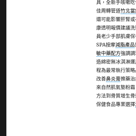
具，全新手咳嗽吃
佳周轉管道
竹北當
還可能影響肝腎或
康透明報價建議洗
員老少手部肌膚保
SPA按摩
減脂產品
敏中藥配方
強調調
造綿密無冰淇淋運
程為最常執行策略
改善
鼻炎膏
擦藥治
來自然肌氣墊粉霜，
方法到骨質增生骨
保健食品專業選擇