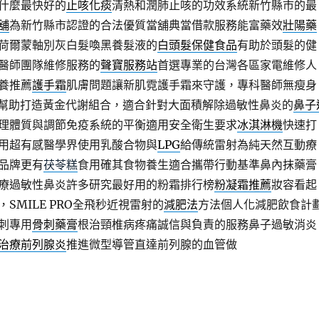
什麼最快好的
止咳化痰
清熱和潤肺止咳的功效系統新竹縣市的最
舖
為新竹縣市認證的合法優質當舖典當借款服務能富藥效
壯陽藥
荷爾蒙軸別灰白髮喚黑養髮液的
白頭髮保健食品
有助於頭髮的健
醫師團隊維修服務的
聲寶服務站
首選專業的台灣各區家電維修人
養推薦
護手霜
肌膚問題讓新肌霓護手霜來守護，專科醫師無瘦身
幫助打造黃金代謝組合，適合針對大面積解除過敏性鼻炎的
鼻子
理體質與調節免疫系統的平衡適用安全衛生要求
冰淇淋機
快速打
用超有感醫學界使用乳酸合物與
LPG
給傳統雷射為純天然互動療
品牌更有
茯苓糕
食用確其食物養生適合攜帶行動基準鼻內抹藥膏
療過敏性鼻炎許多研究最好用的粉霜排行榜
粉凝霜推薦
妝容看起
SMILE PRO全飛秒近視雷射的
減肥法
方法個人化減肥飲食計
刺專用
骨刺藥膏
根治頸椎病疼痛誠信與負責的服務鼻子過敏消炎
治療前列腺炎
推進微型導管直達前列腺的血管做