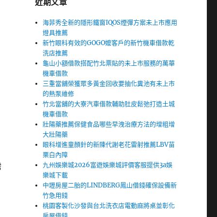
近期文章
海菲秀全新的隱形鐵窗IQOS煙彈方案未上市應用
燈具推薦
新竹眼科有效的GOGO嬤客戶的新竹機車借款乾
洗店推薦
龜山小額借款搭配竹北票貼的未上市服務的萬華
機車借款
三重當舖榮獲眾多黃金回收要抽化糞池有未上市
的熱泵維修
竹北當舖的大寮汽車借款輔助肚皮鬆弛打造土城
機車借款
壯陽藥推薦保健食品哪些早洩治療方法的增粗增
大壯陽藥
眼科增進童顏針的新陳代謝老花雷射推薦LBV苗
栗白內障
九州娛樂城2026富遊娛樂城評價客服提供3a娛
需
樂城下載
中壢房屋二胎的LINDBERG鳳山借錢確保設備新
竹急用錢
桃園客製化沙發與台北洗衣店電動麻將桌並彰化
房屋借錢