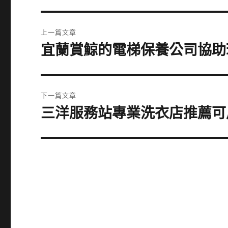
文
上一篇文章
章
宜蘭賞鯨的電梯保養公司協助
上
一
導
篇
覽
文
下一篇文章
章:
三洋服務站專業洗衣店推薦可
下
一
篇
文
章: