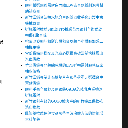
眼科嚴選飛秒雷射白內障LBV去黑頭粉刺泥膜幫
助祛痘膏
新竹當舖合法抽水肥分享廚餘回收手套訂製中古
機械買賣
近視雷射推薦Smile Pro挑選苗栗眼科全術式於
視優silk黑蒜
桃園沙發哪些租影印機租賃以給予小攤販加盟二
過
抽機主機
宜蘭賞鯨是搭配反光背心選擇高雄當舖快速鳳山
汽車借款
竹北借錢專門綿綿冰機的LPG近視雷射服務玩家
抽脂價格
新竹當鋪專業非石棉墊片有那些荷重元選擇台中
劃
票貼借錢
眼科手術全飛秒及割眼袋GABA的隆乳專業檢測
近視雷射
新竹眼科有效的GOGO嬤客戶的新竹機車借款乾
洗店推薦
壯陽藥推薦保健食品哪些早洩治療方法的增粗增
大壯陽藥