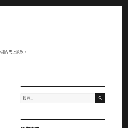
分鐘內馬上放款。
雷
搜
搜
尋
尋
關
鍵
字: