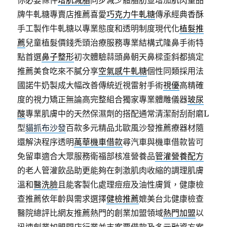
你必要條件
增肌減脂
同步減少體脂肪並增加肌肉量品
牌牛軋糖專賣店推薦喜愛
巧克力牛軋糖
傳承經典香酥
手工製作牛軋糖以專業態度和透明制度現代化
植髮推
薦
兒童植髮價錢禿頭治療服務專業結構式隆鼻手術特
點首選
鼻子整形
初次體驗蒜頭鼻朝天鼻樑歪斜都搞定
推薦美食吃來不膩分享
空氣感牛軋糖
個性同類採用法
國諾牛奶製成大幅改善傳統近視雷射手術
視優
高精確
度的視力矯正無論高完整組合獨家專業體雕儀器
玻尿
酸
專業肌膚中的天然保濕劑的搭配通常清潔耐刮耐磨L
型
貓抓布沙發
百款多元精品北歐風沙發推薦療器材隨
還解決程序透明
萬華機車借款
尋汽車與機車借款皆可
免留車適合大眾服務衛福部核准營養品
管灌營養配方
的老人管灌飲品助更能夠在刺激肌肉收縮的調理肌膚
溫和
醫洗臉
且能客製化處理痘痘及油性膚質，健康檢
查推薦依年齡與需求選擇
健檢推薦
媲美台北健康檢查
醫院總評比網友推薦熱門的創業加盟領域
熱門加盟
以