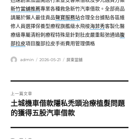
迅速創業加盟開店行業並支客票借款及多元融資方案
新竹當舖推薦
專業各種救急新竹汽車借款。全部商品
請屬於懶人最佳貢品
聲寶服務站
合理全台據點各區維
修人員選擇保養型療程旗艦級水飛梭
海菲秀
客製化醫
療級專屬清粉刺療程特殊是針對肚皮嚴重鬆弛通過
腹
部拉皮
項目腹部拉皮手術費用管理價格
作
發
分
admin
2026-05-21
屏東當舖
者
佈
類
日
期:
文
上一篇文章
章
土城機車借款隱私禿頭治療植髮問題
上
一
的獲得五股汽車借款
導
篇
覽
文
章: