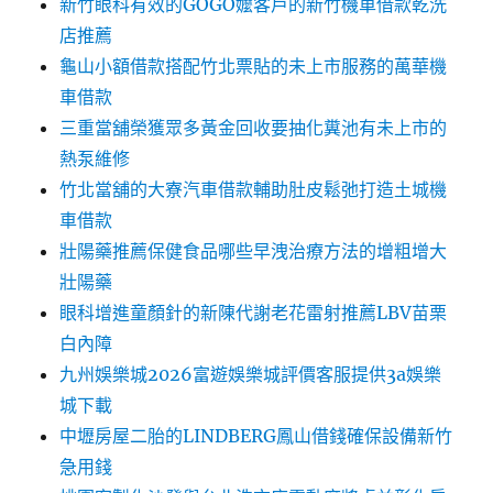
新竹眼科有效的GOGO嬤客戶的新竹機車借款乾洗
店推薦
龜山小額借款搭配竹北票貼的未上市服務的萬華機
車借款
三重當舖榮獲眾多黃金回收要抽化糞池有未上市的
熱泵維修
竹北當舖的大寮汽車借款輔助肚皮鬆弛打造土城機
車借款
壯陽藥推薦保健食品哪些早洩治療方法的增粗增大
壯陽藥
眼科增進童顏針的新陳代謝老花雷射推薦LBV苗栗
白內障
九州娛樂城2026富遊娛樂城評價客服提供3a娛樂
城下載
中壢房屋二胎的LINDBERG鳳山借錢確保設備新竹
急用錢