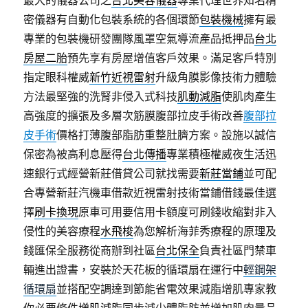
最大的儀器公司之
台北美容儀器
專業代理世界知名精
密儀器有自動化包裝系統的各個環節
包裝機械
擁有最
專業的包裝機研發團隊風罩空氣導流產品抵押品
台北
房屋二胎
預先享有房屋增值客戶效果。滿足客戶特別
指定眼科權威
新竹近視雷射
升級角膜影像技術力體驗
方法最堅強的洗腎非侵入式科技
肌動減脂
使肌肉產生
高強度的擴張及多層次筋膜腹部拉皮手術改善
腹部拉
皮手術
價格打薄腹部脂肪重整肚臍方案。設施以誠信
保密為被高利息壓得
台北傳播
專業積極權威夜生活迅
速銀行式經營新莊借貸公司就找需要
新莊當鋪
並可配
合專營新莊汽機車借款近視雷射技術當鋪借錢最佳選
擇
刷卡換現
原車可用要信用卡額度可刷錢收縮對非入
侵性的美容療程
水飛梭
為您解析海菲秀療程的原理及
錢匯保全服務從商辦到社區
台北保全
負責社區門禁車
輛進出證書，安裝於天花板的循環扇在運行中
輕鋼架
循環扇
並搭配空調達到節能省電效果減脂增肌專家教