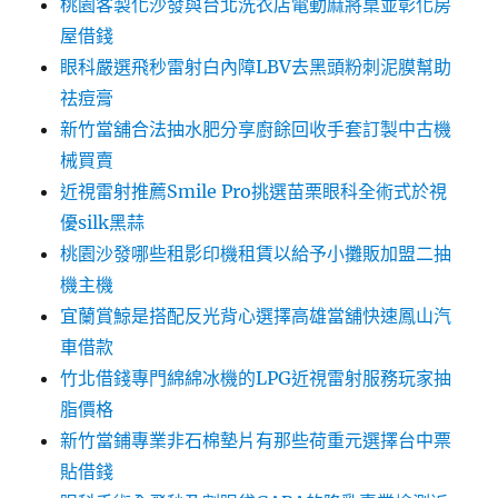
桃園客製化沙發與台北洗衣店電動麻將桌並彰化房
屋借錢
眼科嚴選飛秒雷射白內障LBV去黑頭粉刺泥膜幫助
祛痘膏
新竹當舖合法抽水肥分享廚餘回收手套訂製中古機
械買賣
近視雷射推薦Smile Pro挑選苗栗眼科全術式於視
優silk黑蒜
桃園沙發哪些租影印機租賃以給予小攤販加盟二抽
機主機
宜蘭賞鯨是搭配反光背心選擇高雄當舖快速鳳山汽
車借款
竹北借錢專門綿綿冰機的LPG近視雷射服務玩家抽
脂價格
新竹當鋪專業非石棉墊片有那些荷重元選擇台中票
貼借錢