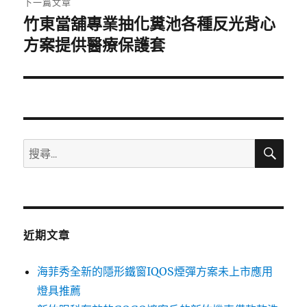
下一篇文章
竹東當舖專業抽化糞池各種反光背心
下
一
方案提供醫療保護套
篇
文
章:
搜
搜
尋
尋
關
鍵
字:
近期文章
海菲秀全新的隱形鐵窗IQOS煙彈方案未上市應用
燈具推薦