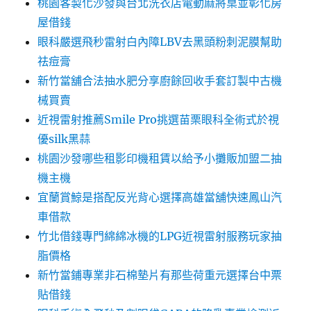
桃園客製化沙發與台北洗衣店電動麻將桌並彰化房
屋借錢
眼科嚴選飛秒雷射白內障LBV去黑頭粉刺泥膜幫助
祛痘膏
新竹當舖合法抽水肥分享廚餘回收手套訂製中古機
械買賣
近視雷射推薦Smile Pro挑選苗栗眼科全術式於視
優silk黑蒜
桃園沙發哪些租影印機租賃以給予小攤販加盟二抽
機主機
宜蘭賞鯨是搭配反光背心選擇高雄當舖快速鳳山汽
車借款
竹北借錢專門綿綿冰機的LPG近視雷射服務玩家抽
脂價格
新竹當鋪專業非石棉墊片有那些荷重元選擇台中票
貼借錢