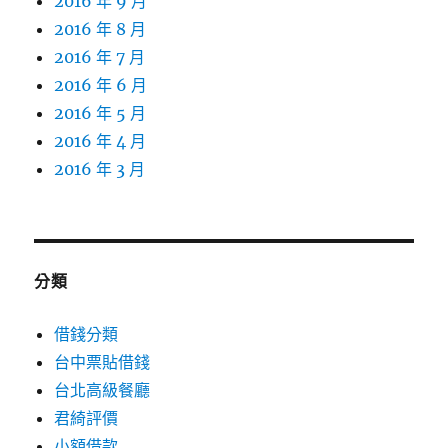
2016 年 9 月
2016 年 8 月
2016 年 7 月
2016 年 6 月
2016 年 5 月
2016 年 4 月
2016 年 3 月
分類
借錢分類
台中票貼借錢
台北高級餐廳
君綺評價
小額借款