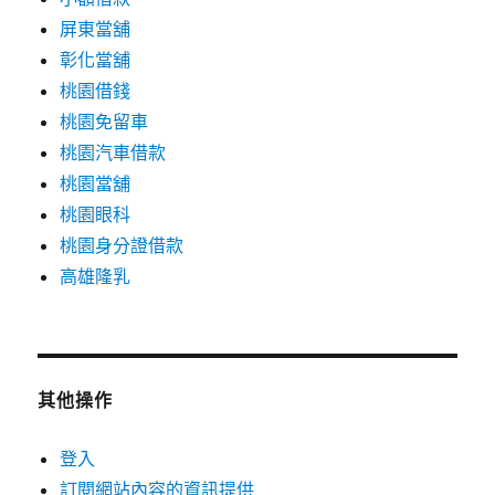
屏東當舖
彰化當舖
桃園借錢
桃園免留車
桃園汽車借款
桃園當舖
桃園眼科
桃園身分證借款
高雄隆乳
其他操作
登入
訂閱網站內容的資訊提供