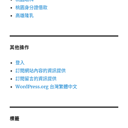
桃園身分證借款
高雄隆乳
其他操作
登入
訂閱網站內容的資訊提供
訂閱留言的資訊提供
WordPress.org 台灣繁體中文
標籤