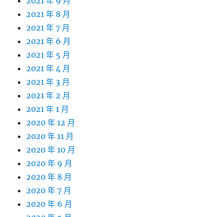
2021 年 9 月
2021 年 8 月
2021 年 7 月
2021 年 6 月
2021 年 5 月
2021 年 4 月
2021 年 3 月
2021 年 2 月
2021 年 1 月
2020 年 12 月
2020 年 11 月
2020 年 10 月
2020 年 9 月
2020 年 8 月
2020 年 7 月
2020 年 6 月