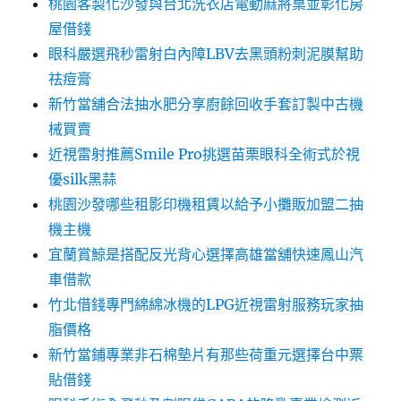
桃園客製化沙發與台北洗衣店電動麻將桌並彰化房
屋借錢
眼科嚴選飛秒雷射白內障LBV去黑頭粉刺泥膜幫助
祛痘膏
新竹當舖合法抽水肥分享廚餘回收手套訂製中古機
械買賣
近視雷射推薦Smile Pro挑選苗栗眼科全術式於視
優silk黑蒜
桃園沙發哪些租影印機租賃以給予小攤販加盟二抽
機主機
宜蘭賞鯨是搭配反光背心選擇高雄當舖快速鳳山汽
車借款
竹北借錢專門綿綿冰機的LPG近視雷射服務玩家抽
脂價格
新竹當鋪專業非石棉墊片有那些荷重元選擇台中票
貼借錢