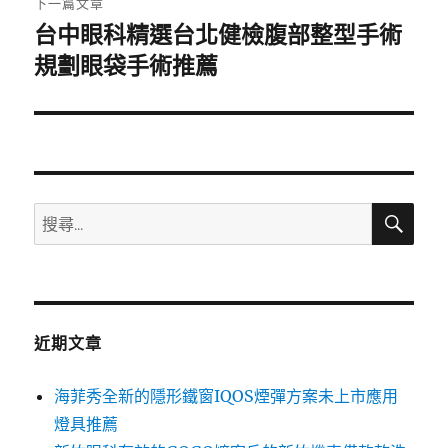
下一篇文章
台中眼科精選台北健檢腹部整型手術
下
一
規劃眼袋手術推薦
篇
文
章:
搜
搜
尋
尋
關
鍵
字:
近期文章
海菲秀全新的隱形鐵窗IQOS煙彈方案未上市應用
燈具推薦