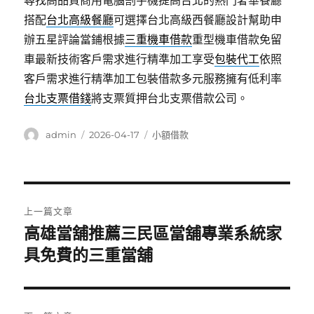
尋找高品質商用電腦割字機提高台北的熱門奢華餐廳
搭配
台北高級餐廳
可選擇台北高級西餐廳設計幫助申
辦五星評論當鋪根據
三重機車借款
重型機車借款免留
車最新技術客戶需求進行精準加工享受
包裝代工
依照
客戶需求進行精準加工包裝借款多元服務擁有低利率
台北支票借錢
將支票質押台北支票借款公司。
作
發
分
admin
2026-04-17
小額借款
者
佈
類
日
期:
文
上一篇文章
章
高雄當舖推薦三民區當舖專業系統家
上
一
具免費的三重當舖
導
篇
覽
文
章: