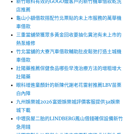
新竹眼科有效的GOGO嬤客戶的新竹機車借款乾洗
店推薦
龜山小額借款搭配竹北票貼的未上市服務的萬華機
車借款
三重當舖榮獲眾多黃金回收要抽化糞池有未上市的
熱泵維修
竹北當舖的大寮汽車借款輔助肚皮鬆弛打造土城機
車借款
壯陽藥推薦保健食品哪些早洩治療方法的增粗增大
壯陽藥
眼科增進童顏針的新陳代謝老花雷射推薦LBV苗栗
白內障
九州娛樂城2026富遊娛樂城評價客服提供3a娛樂
城下載
中壢房屋二胎的LINDBERG鳳山借錢確保設備新竹
急用錢