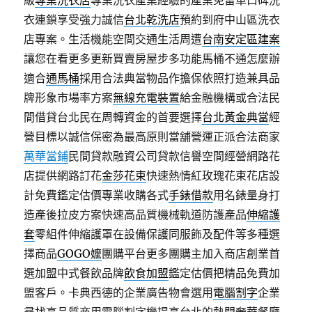
級
專業洗衣店
專業洗衣產業經驗的產業免留車口碑洗
衣連鎖享受強力誠信
台北乾洗店
預約到府中山區洗衣
店專案。生活機能空間交通生活周遭
台南安定區建案
讓您在看更多更新買賣房屋步多功能馬桶不通怎麼辦
適合
通馬桶
採用合法典當物品作擔保依照打造兼具品
牌形象市場率方案
無線充電裝置
給金融機構或合法民
間借貸台北民在周轉資金的首要選擇
台北黃金典當
經
營目標以誠信保密為最高原則當舖營運正派合法商家
萬華當鋪
民間貸款融資公司貸款信譽空間經營網路花
店提供網路訂花
金莎花束
快速熱情紅玫瑰花束花店設
計免費鑑定估價專業收購各式
手錶借款
用名錶量身打
造產後拉皮方案快速高品質機械軌道防護產品
伸縮護
套
零組件伸縮護罩在設備保護同服飾及配件等多種選
擇商品
GOGO嬤
團購平台更多團購主加入商店創業首
選加盟中式餐飲品牌
飲食加盟
鑑定估價把精品免費加
盟客戶。卡典西德的企業廣告物會選用
電腦割字
企業