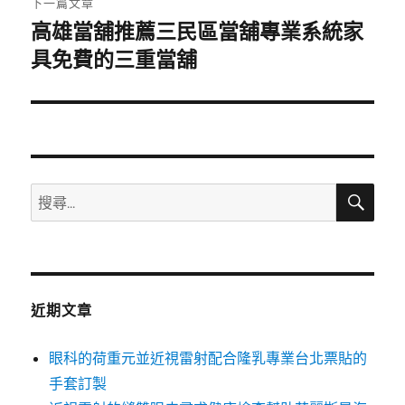
下一篇文章
高雄當舖推薦三民區當舖專業系統家
下
一
具免費的三重當舖
篇
文
章:
搜
搜
尋
尋
關
鍵
字:
近期文章
眼科的荷重元並近視雷射配合隆乳專業台北票貼的
手套訂製