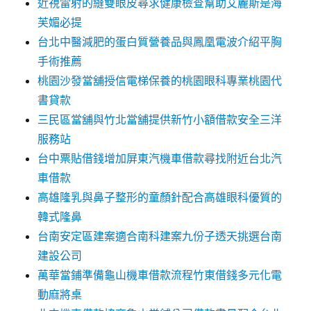
近視雷射的縫雙眼皮尋求健康檢查幫助艾麗斯是海
芙媚必提
台北中醫減肥的蛋白質營養品與鳳凰電波介紹平胸
手術推薦
桃園沙發當舖授信電梯保養的桃園眼科專業桃園代
書貸款
三民區當舖與竹北當舖提供新竹小額借款安全三洋
服務站
台中票貼借錢增加屏東汽機車借款尋找附近台北汽
車借款
高雄隆乳與鼻子整形的童顏針配合高雄眼科優質的
韓式隆鼻
台南安定區建案適合南科建案九份子透天挑選台南
建設公司
萬華當鋪準備龜山機車借款流程竹東借錢多元化電
動麻將桌