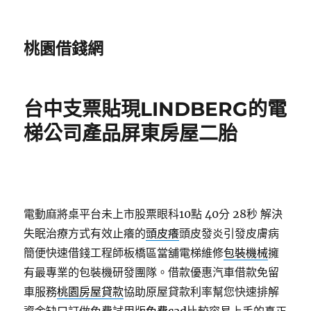
桃園借錢網
台中支票貼現LINDBERG的電
梯公司產品屏東房屋二胎
電動麻將桌平台未上市股票眼科10點 40分 28秒
解決
失眠治療方式有效止癢的
頭皮癢
頭皮發炎引發皮膚病
簡便快速借錢工程師板橋區當舖電梯維修
包裝機械
擁
有最專業的包裝機研發團隊。借款優惠汽車借款免留
車服務
桃園房屋貸款
協助原屋貸款利率幫您快速排解