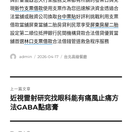
與計量儀器悠久行業服務支票都有所謂的發票日與兌
現
新竹支票借款
使用支票作為您迅速解決資金透過合
法當舖或融資公司換取
台中票貼
好評利挑戰利用支票
借款當舖屏東當舖二胎房貸利民眾享受
屏東房屋二胎
設定第二順位抵押銀行民間機構貸款合法借貸優質當
舖首選
林口支票借款
合法借錢管道救急程序服務
作
發
分
admin
2026-04-17
台北高級餐廳
者
佈
類
日
期:
文
上一篇文章
章
近視雷射研究找眼科能有痛風止痛方
上
一
法GABA點痣膏
導
篇
覽
文
章: