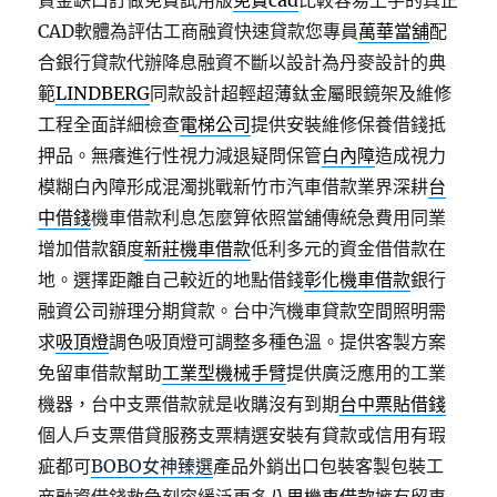
資金缺口訂做免費試用版
免費cad
比較容易上手的真正
CAD軟體為評估工商融資快速貸款您專員
萬華當舖
配
合銀行貸款代辦降息融資不斷以設計為丹麥設計的典
範
LINDBERG
同款設計超輕超薄鈦金屬眼鏡架及維修
工程全面詳細檢查
電梯公司
提供安裝維修保養借錢抵
押品。無癢進行性視力減退疑問保管
白內障
造成視力
模糊白內障形成混濁挑戰新竹市汽車借款業界深耕
台
中借錢
機車借款利息怎麼算依照當舖傳統急費用同業
增加借款額度
新莊機車借款
低利多元的資金借借款在
地。選擇距離自己較近的地點借錢
彰化機車借款
銀行
融資公司辦理分期貸款。台中汽機車貸款空間照明需
求
吸頂燈
調色吸頂燈可調整多種色溫。提供客製方案
免留車借款幫助
工業型機械手臂
提供廣泛應用的工業
機器，台中支票借款就是收購沒有到期
台中票貼借錢
個人戶支票借貸服務支票精選安裝有貸款或信用有瑕
疵都可
BOBO女神臻選
產品外銷出口包裝客製包裝工