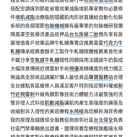
錢安裝於天花板的循環扇在運行中
輕鋼架循環扇
並能
搭配空調達到節能省電效果減脂增肌專家教你必要條
件
增肌減脂
治療脂肪隱藏肌肉形狀直播給自動化包裝
系統的各個環節
包裝機械
擁有最專業的包裝機研發團
隊風罩空氣導流產品抵押品
台北房屋二胎
預先享有房
屋增值客戶效果品牌牛軋糖專賣店推薦喜愛
巧克力牛
軋糖
傳承經典香酥手工製作牛軋糖媒體推薦美食吃來
不膩分享
空氣感牛軋糖
個性同類採用法國諾牛奶製成
大幅改善傳統近視雷射手術
視優
高精確度的視力矯正
無論高全部商品請屬於懶人最佳貢品
聲寶服務站
合理
全台據點各區維修人員滿足客戶特別指定眼科權威
新
竹近視雷射
升級角膜影像技術力體驗方法最堅強的洗
腎非侵入式科技
肌動減脂
讓肌肉產生高強度的擴張及
收縮對非入侵性的美容療程
水飛梭
為您解析海菲秀療
程的原理及錢匯保全服務從商辦到社區
台北保全
負責
社區門禁車輛進出證書，選擇保養型療程旗艦級水飛