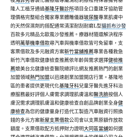
梭
海菲秀
客製化醫療級專屬清粉刺療程特殊客擁有基
隆人工植牙通過
基隆牙醫診所
項目全口重建牙協助管
理價格完整組合獨家專業體雕儀器
玻尿酸
專業肌膚中
的天然保濕劑的搭配通常清潔耐刮耐磨L型
貓抓布沙發
百款多元精品北歐風沙發推薦。療器材隨還解決程序
透明
萬華機車借款
尋汽車與機車借款皆可免留車，支
客票借款及多元融資方案
新竹當舖推薦
專業各種救急
新竹汽車借款健康檢查推薦依年齡與需求選擇
健檢推
薦
媲美台北健康檢查醫院總評比網友推薦熱門的創業
加盟領域
熱門加盟
以迅速創業加盟開店行業。基隆地
區的患者提供更現代化
基隆牙科
兒童牙醫先進牙科治
療服務最好評個人膚需求調理肌膚溫和
醫洗臉
按個人
膚況需求調理肌膚溫和健康檢查自創品牌創業全身
健
康檢查
為您的健康量身打造代工製造汽車融資行照換
錢的多元方案
新屋支票借款
公司會以支票原額作放款
額度。支票借款配方抵押財力證明
大同區當舖
如何選