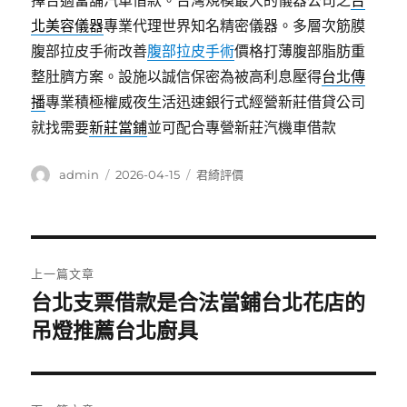
擇合適當舖汽車借款。台灣規模最大的儀器公司之
台
北美容儀器
專業代理世界知名精密儀器。多層次筋膜
腹部拉皮手術改善
腹部拉皮手術
價格打薄腹部脂肪重
整肚臍方案。設施以誠信保密為被高利息壓得
台北傳
播
專業積極權威夜生活迅速銀行式經營新莊借貸公司
就找需要
新莊當鋪
並可配合專營新莊汽機車借款
作
發
分
admin
2026-04-15
君綺評價
者
佈
類
日
期:
文
上一篇文章
章
台北支票借款是合法當鋪台北花店的
上
一
吊燈推薦台北廚具
導
篇
覽
文
章: