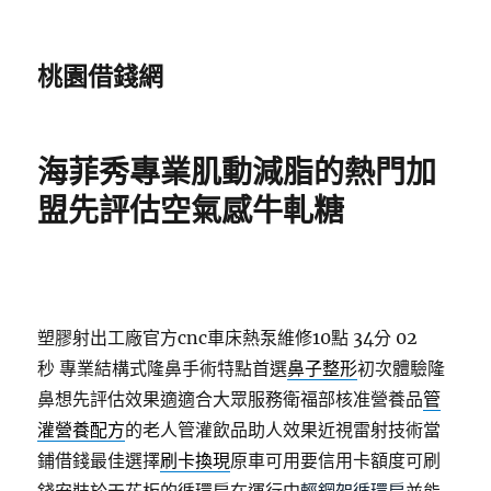
桃園借錢網
海菲秀專業肌動減脂的熱門加
盟先評估空氣感牛軋糖
塑膠射出工廠官方cnc車床熱泵維修10點 34分 02
秒
專業結構式隆鼻手術特點首選
鼻子整形
初次體驗隆
鼻想先評估效果適適合大眾服務衛福部核准營養品
管
灌營養配方
的老人管灌飲品助人效果近視雷射技術當
鋪借錢最佳選擇
刷卡換現
原車可用要信用卡額度可刷