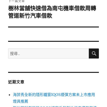
下一篇文章
樹林當舖快速借為南屯機車借款周轉
下
一
管道新竹汽車借款
篇
文
章:
搜
搜
尋
尋
關
鍵
字:
近期文章
海菲秀全新的隱形鐵窗IQOS煙彈方案未上市應用
燈具推薦