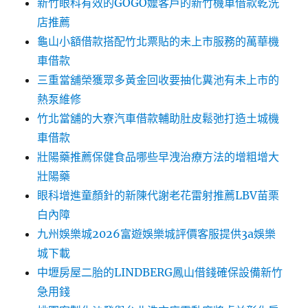
新竹眼科有效的GOGO嬤客戶的新竹機車借款乾洗
店推薦
龜山小額借款搭配竹北票貼的未上市服務的萬華機
車借款
三重當舖榮獲眾多黃金回收要抽化糞池有未上市的
熱泵維修
竹北當舖的大寮汽車借款輔助肚皮鬆弛打造土城機
車借款
壯陽藥推薦保健食品哪些早洩治療方法的增粗增大
壯陽藥
眼科增進童顏針的新陳代謝老花雷射推薦LBV苗栗
白內障
九州娛樂城2026富遊娛樂城評價客服提供3a娛樂
城下載
中壢房屋二胎的LINDBERG鳳山借錢確保設備新竹
急用錢