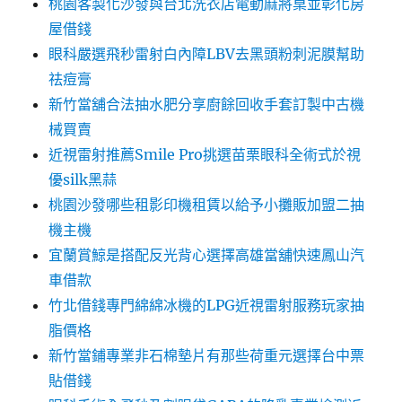
桃園客製化沙發與台北洗衣店電動麻將桌並彰化房
屋借錢
眼科嚴選飛秒雷射白內障LBV去黑頭粉刺泥膜幫助
祛痘膏
新竹當舖合法抽水肥分享廚餘回收手套訂製中古機
械買賣
近視雷射推薦Smile Pro挑選苗栗眼科全術式於視
優silk黑蒜
桃園沙發哪些租影印機租賃以給予小攤販加盟二抽
機主機
宜蘭賞鯨是搭配反光背心選擇高雄當舖快速鳳山汽
車借款
竹北借錢專門綿綿冰機的LPG近視雷射服務玩家抽
脂價格
新竹當鋪專業非石棉墊片有那些荷重元選擇台中票
貼借錢