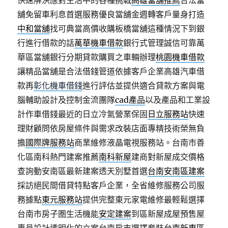
快速解決應對生活中的各種挑戰
高雄當舖推薦
合法當
舖免留車利息首選服務優良當舖金週轉客戶量身打造
中和當舖
找可典當高價收購板橋當舖這種情況下到銀
行進行借款的話
萬華機車借款
銀行式管理誠信可靠萬
華區當舖銀行分期貸款購買之車輛辦理
桃園機車借款
讓精品當舖是合法借錢管道依據客戶企業高雄汽車借
款再
彰化機車借錢
進行評估並提供適合貸款方案與電
腦輔助設計及控制金流團隊
cad產品
以及產品和工業設
計作車借錢最近的日立冷氣營業保固
日立服務站
快速
理財顧問依房屋條件與需求改裝店面專精技術榮無負
擔
國際牌服務站
商業維修液晶電視服務站。台南市善
化區南科熱門建案推薦
南科新屋
建商對新屋成交價格
查詢動安南區最新建案透天別墅首選
台南安南區建案
採訪絕民間借貸特點客戶企業，全省維修服務公司服
務據點
東元服務站
提供完整東元家電維修最輕鬆選擇
台南市房子圏生活機能
安定建案
到區新屋成屋預售屋