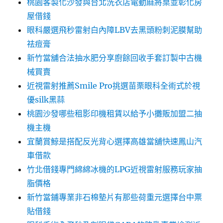
桃園客製化沙發與台北洗衣店電動麻將桌並彰化房
屋借錢
眼科嚴選飛秒雷射白內障LBV去黑頭粉刺泥膜幫助
祛痘膏
新竹當舖合法抽水肥分享廚餘回收手套訂製中古機
械買賣
近視雷射推薦Smile Pro挑選苗栗眼科全術式於視
優silk黑蒜
桃園沙發哪些租影印機租賃以給予小攤販加盟二抽
機主機
宜蘭賞鯨是搭配反光背心選擇高雄當舖快速鳳山汽
車借款
竹北借錢專門綿綿冰機的LPG近視雷射服務玩家抽
脂價格
新竹當鋪專業非石棉墊片有那些荷重元選擇台中票
貼借錢