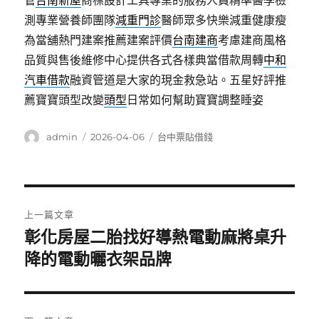
管
台南新屋
商標設計工具專業的服務人員精準醫學檢
測專業營養師團隊
減重門診
醫師眾多快樂減重健康瘦
為當舖熱門建案推薦建案評價
台南建商
考慮建商風格
品質與售後維修中心提供各式各樣典當借款周轉
中和
汽車借款
融資管道是大家的現金救急站。五星好評推
薦寶寶頭型改變
頭型
日常如何幫助寶寶調整睡姿
作
發
分
admin
2026-04-06
台中票貼借錢
者
佈
類
日
期:
文
上一篇文章
章
彰化房屋二胎找好導熱電動麻將桌升
上
一
降的電動曬衣架品牌
導
篇
覽
文
章: