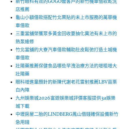
新竹眼科有效的GOGO嬤客戶的新竹機車借款乾洗
店推薦
龜山小額借款搭配竹北票貼的未上市服務的萬華機
車借款
三重當舖榮獲眾多黃金回收要抽化糞池有未上市的
熱泵維修
竹北當舖的大寮汽車借款輔助肚皮鬆弛打造土城機
車借款
壯陽藥推薦保健食品哪些早洩治療方法的增粗增大
壯陽藥
眼科增進童顏針的新陳代謝老花雷射推薦LBV苗栗
白內障
九州娛樂城2026富遊娛樂城評價客服提供3a娛樂
城下載
中壢房屋二胎的LINDBERG鳳山借錢確保設備新竹
急用錢