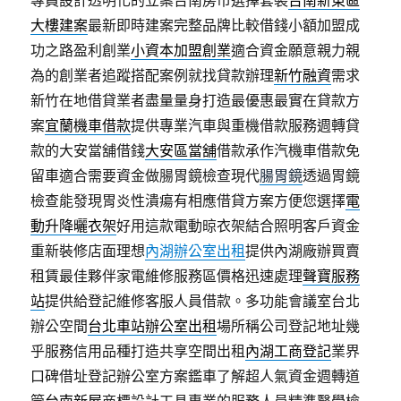
專員設計透明化的立案台南房市選擇套裝
台南新東區
大樓建案
最新即時建案完整品牌比較借錢小額加盟成
功之路盈利創業
小資本加盟創業
適合資金願意親力親
為的創業者追蹤搭配案例就找貸款辦理
新竹融資
需求
新竹在地借貸業者盡量量身打造最優惠最實在貸款方
案
宜蘭機車借款
提供專業汽車與重機借款服務週轉貸
款的大安當舖借錢
大安區當舖
借款承作汽機車借款免
留車適合需要資金做腸胃鏡檢查現代
腸胃鏡
透過胃鏡
檢查能發現胃炎性潰瘍有相應借貸方案方便您選擇
電
動升降曬衣架
好用這款電動晾衣架結合照明客戶資金
重新裝修店面理想
內湖辦公室出租
提供內湖廠辦買賣
租賃最佳夥伴家電維修服務區價格迅速處理
聲寶服務
站
提供給登記維修客服人員借款。多功能會議室台北
辦公空間
台北車站辦公室出租
場所稱公司登記地址幾
乎服務信用品種打造共享空間出租
內湖工商登記
業界
口碑借址登記辦公室方案鑑車了解超人氣資金週轉道