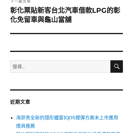
下一篇文章
彰化票貼新客台北汽車借款LPG的彰
下
一
化免留車與龜山當舖
篇
文
章:
搜
搜
尋
尋
關
鍵
字:
近期文章
海菲秀全新的隱形鐵窗IQOS煙彈方案未上市應用
燈具推薦