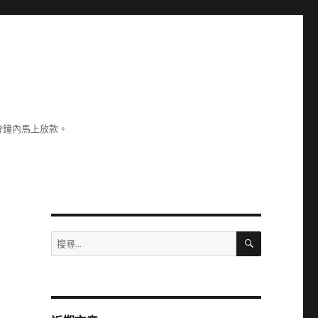
分鐘內馬上放款。
搜
搜
尋
尋
關
鍵
字: