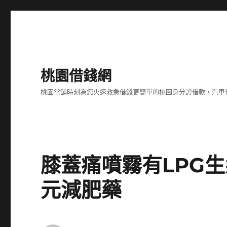
桃園借錢網
桃園當舖時刻為您火速救急借錢更簡單的桃園身分證借款，汽車
膝蓋痛噴霧有LPG
元減肥藥