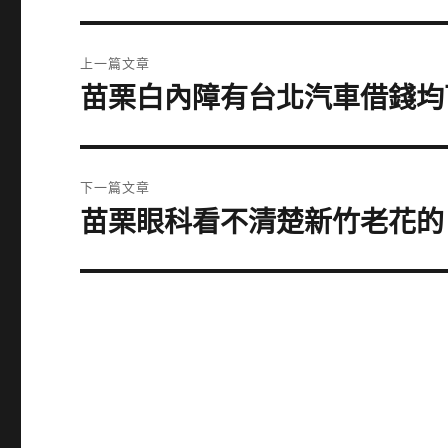
文
上一篇文章
章
苗栗白內障有台北汽車借錢均
上
一
導
篇
覽
文
下一篇文章
章:
苗栗眼科看不清楚新竹老花的日本
下
一
篇
文
章: