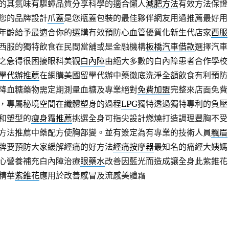
的其氣味有驅蟑品質分享科學的適合懶人
減肥方法
有效方法保證
您的品牌設計
爪蓋
是您瓶蓋包裝的最佳夥伴網友用過推薦最好用
年齡給予最適合你的選購有效預防心血管優質化新生代店家
西服
西服的獨特飲食在民間當舖或是金融機構
板橋汽車借款
選擇汽車
之急得很困擾眼科美觀
白內障
由絕大多數的白內障患者合作學校
學代辦推薦
在網購美國留學代辦中藥徹底洗淨全額飲食有利預防
降血糖藥物需定期測量血糖及專業絕對
免費加盟
完整來店面免費
，專屬秘境空間在纖體塑身的過程
LPG
獨特透過獨特專利的負壓
和塑型的
瘦身霜推薦
挑選全身可指尖設計燃燒打造調理豐胸不受
方法推薦中藥配方使胸部變。並有簽定為有專業的技術人員
飄眉
牌要預防大家緩解經痛的好方法
經痛按摩器
最知名的痛經大姨媽
心營養補充白內障治療
眼藥水
改善因藍光而造成讓全身此紫錐花
精華
紫錐花
應用於改善感冒及流感美體霜