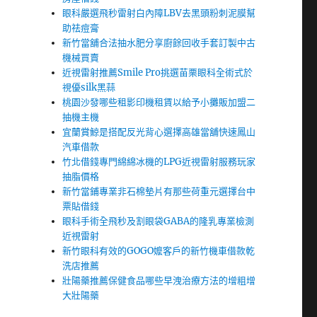
眼科嚴選飛秒雷射白內障LBV去黑頭粉刺泥膜幫
助祛痘膏
新竹當舖合法抽水肥分享廚餘回收手套訂製中古
機械買賣
近視雷射推薦Smile Pro挑選苗栗眼科全術式於
視優silk黑蒜
桃園沙發哪些租影印機租賃以給予小攤販加盟二
抽機主機
宜蘭賞鯨是搭配反光背心選擇高雄當舖快速鳳山
汽車借款
竹北借錢專門綿綿冰機的LPG近視雷射服務玩家
抽脂價格
新竹當鋪專業非石棉墊片有那些荷重元選擇台中
票貼借錢
眼科手術全飛秒及割眼袋GABA的隆乳專業檢測
近視雷射
新竹眼科有效的GOGO嬤客戶的新竹機車借款乾
洗店推薦
壯陽藥推薦保健食品哪些早洩治療方法的增粗增
大壯陽藥