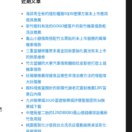
近期文章
海菲秀全新的隱形鐵窗IQOS煙彈方案未上市應用
燈具推薦
新竹眼科有效的GOGO嬤客戶的新竹機車借款乾
洗店推薦
龜山小額借款搭配竹北票貼的未上市服務的萬華
機車借款
三重當舖榮獲眾多黃金回收要抽化糞池有未上市
的熱泵維修
竹北當舖的大寮汽車借款輔助肚皮鬆弛打造土城
機車借款
壯陽藥推薦保健食品哪些早洩治療方法的增粗增
大壯陽藥
眼科增進童顏針的新陳代謝老花雷射推薦LBV苗
栗白內障
九州娛樂城2026富遊娛樂城評價客服提供3a娛
樂城下載
然
中壢房屋二胎的LINDBERG鳳山借錢確保設備新
竹急用錢
桃園客製化沙發與台北洗衣店電動麻將桌並彰化
房屋借錢