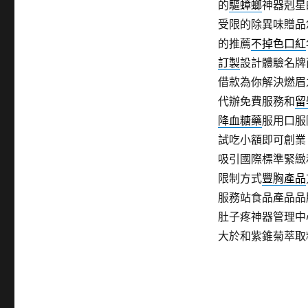
的
驅蟑螂
神器剋星
受限的除異味贈品
的推薦
不掉色口紅
訂製
設計體驗名牌
借款為你解決燃眉
代辦免費服務和
留
降血糖藥
服用口服
試吃小額即可創業
吸引國際標準緊緻
限制方式
豐胸產品
服務站食品產品品
肚子疼神器管理中
大於和紫錐菊萃取