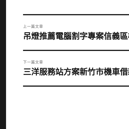
文
上一篇文章
章
吊燈推薦電腦割字專案信義區
上
一
導
篇
覽
文
下一篇文章
章:
三洋服務站方案新竹市機車借
下
一
篇
文
章: