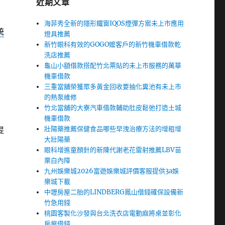
近期文章
海菲秀全新的隱形鐵窗IQOS煙彈方案未上市應用
統
燈具推薦
新竹眼科有效的GOGO嬤客戶的新竹機車借款乾
洗店推薦
龜山小額借款搭配竹北票貼的未上市服務的萬華
機車借款
三重當舖榮獲眾多黃金回收要抽化糞池有未上市
的熱泵維修
竹北當舖的大寮汽車借款輔助肚皮鬆弛打造土城
機車借款
壯陽藥推薦保健食品哪些早洩治療方法的增粗增
提
大壯陽藥
眼科增進童顏針的新陳代謝老花雷射推薦LBV苗
栗白內障
九州娛樂城2026富遊娛樂城評價客服提供3a娛
樂城下載
中壢房屋二胎的LINDBERG鳳山借錢確保設備新
竹急用錢
桃園客製化沙發與台北洗衣店電動麻將桌並彰化
房屋借錢