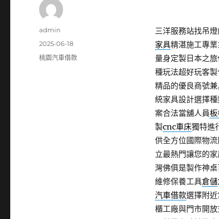
作
admin
三洋服務站找吊燈的
者
發
2025-06-18
家具
精湛施工專業
佈
分
桃園汽車借款
量身定製日本之旅
日
類
種玩法超好玩客製
期:
精品的優良商號兼
統家具設計選擇種
案合法當舖人員
板
製
cnc車床
獨特進
供全方位國際物流
立最熱門讓您的家
灣佛俱是製作神桌
維修保養工具
倉儲
汽車借款
選擇附近
櫃工廠與門市開放