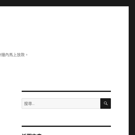
分鐘內馬上放款。
搜
搜
尋
尋
關
鍵
字: