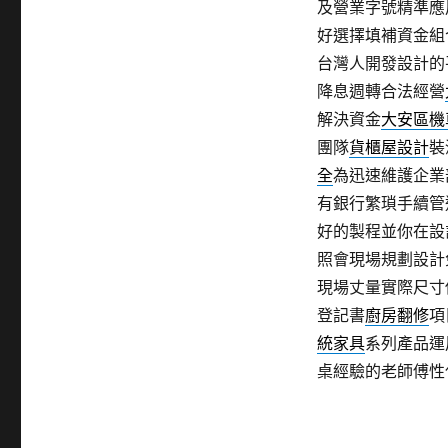
及營業字號精準應
好選擇填補資金組
台灣人開發設計的
降息週轉合法經營
解決資金
大安區機
團隊
貨櫃屋設計
裝
全
為迅速維護企業
有銀行繁瑣手續管
好的製程並你在設
照會現場規劃設計
現場丈量實際尺寸
登記書
廚房翻修
項
統家具
系列產品運
桌經驗的老師傅性