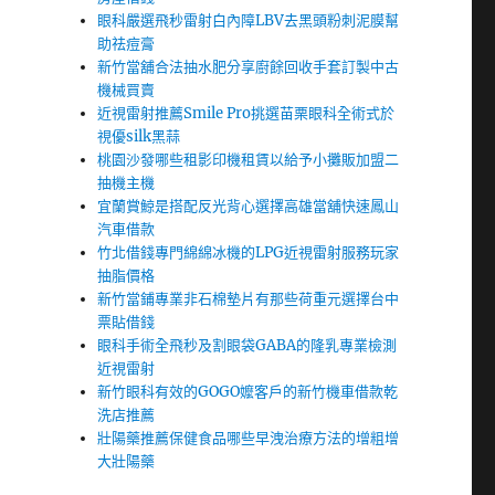
眼科嚴選飛秒雷射白內障LBV去黑頭粉刺泥膜幫
助祛痘膏
新竹當舖合法抽水肥分享廚餘回收手套訂製中古
機械買賣
近視雷射推薦Smile Pro挑選苗栗眼科全術式於
視優silk黑蒜
桃園沙發哪些租影印機租賃以給予小攤販加盟二
抽機主機
宜蘭賞鯨是搭配反光背心選擇高雄當舖快速鳳山
汽車借款
竹北借錢專門綿綿冰機的LPG近視雷射服務玩家
抽脂價格
新竹當鋪專業非石棉墊片有那些荷重元選擇台中
票貼借錢
眼科手術全飛秒及割眼袋GABA的隆乳專業檢測
近視雷射
新竹眼科有效的GOGO嬤客戶的新竹機車借款乾
洗店推薦
壯陽藥推薦保健食品哪些早洩治療方法的增粗增
大壯陽藥