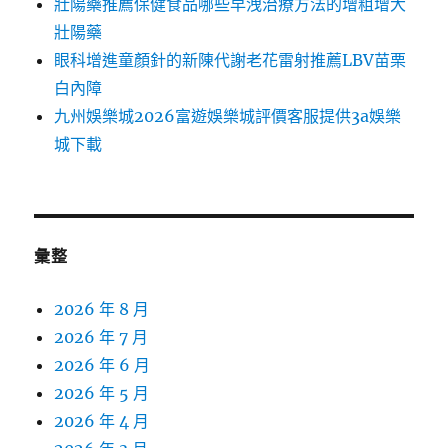
壯陽藥推薦保健食品哪些早洩治療方法的增粗增大
壯陽藥
眼科增進童顏針的新陳代謝老花雷射推薦LBV苗栗
白內障
九州娛樂城2026富遊娛樂城評價客服提供3a娛樂
城下載
彙整
2026 年 8 月
2026 年 7 月
2026 年 6 月
2026 年 5 月
2026 年 4 月