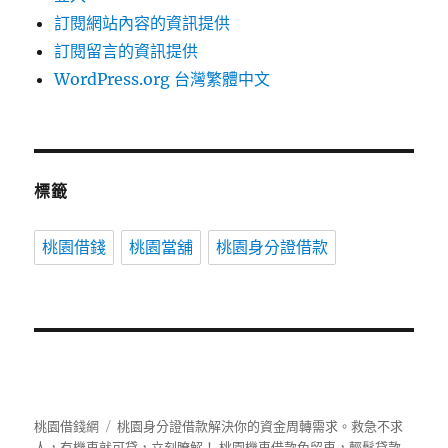
訂閱網站內容的資訊提供
訂閱留言的資訊提供
WordPress.org 台灣繁體中文
標籤
桃園借錢
桃園當舖
桃園身分證借款
桃園借錢網
桃園身分證借款解決你的資金周轉需求。救急不求
人，有機車就可貸，立刻瞭解！ 桃園機車借款免留車，輕鬆貸款