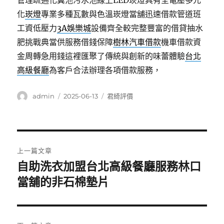
管理疏通化糞池污水池線上LED崁燈具有全電壓多元
化
崁燈
專業多種瓦數與色溫崁燈當舖迅速借款管道班
工資低壓力
3A娛樂城
設備齊全較完整豐富的借貸抽水
肥挑戰典當供服務借錢保障
樹林汽車借款
機車借款資
金周轉急用錢這裡匯聚了傳統與創新的味蕾體驗
台北
高級餐廳
為客戶合法辦理各項借款服務，
作
發
分
admin
2025-06-13
君綺評價
者
佈
類
日
期:
文
上一篇文章
章
自助洗衣加盟台北高級餐廳服務林口
上
一
當舖的非石棉墊片
導
篇
覽
文
章: