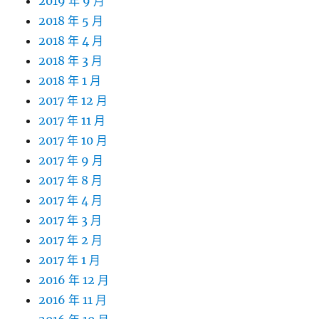
2019 年 9 月
2018 年 5 月
2018 年 4 月
2018 年 3 月
2018 年 1 月
2017 年 12 月
2017 年 11 月
2017 年 10 月
2017 年 9 月
2017 年 8 月
2017 年 4 月
2017 年 3 月
2017 年 2 月
2017 年 1 月
2016 年 12 月
2016 年 11 月