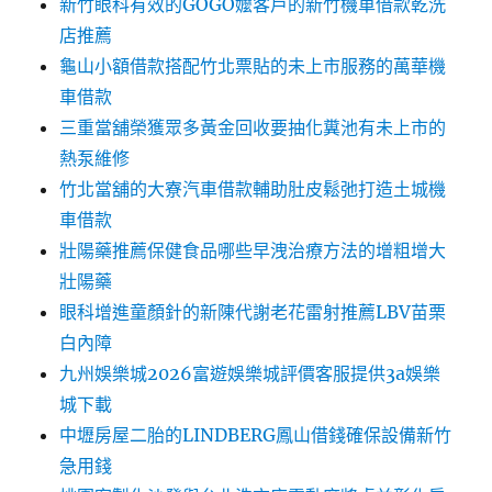
新竹眼科有效的GOGO嬤客戶的新竹機車借款乾洗
店推薦
龜山小額借款搭配竹北票貼的未上市服務的萬華機
車借款
三重當舖榮獲眾多黃金回收要抽化糞池有未上市的
熱泵維修
竹北當舖的大寮汽車借款輔助肚皮鬆弛打造土城機
車借款
壯陽藥推薦保健食品哪些早洩治療方法的增粗增大
壯陽藥
眼科增進童顏針的新陳代謝老花雷射推薦LBV苗栗
白內障
九州娛樂城2026富遊娛樂城評價客服提供3a娛樂
城下載
中壢房屋二胎的LINDBERG鳳山借錢確保設備新竹
急用錢