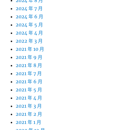
2024 年 8 月
2024 年 7 月
2024 年 6 月
2024 年 5 月
2024 年 4 月
2022 年 3 月
2021 年 10 月
2021 年 9 月
2021 年 8 月
2021 年 7 月
2021 年 6 月
2021 年 5 月
2021 年 4 月
2021 年 3 月
2021 年 2 月
2021 年 1 月