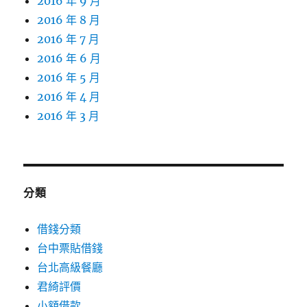
2016 年 9 月
2016 年 8 月
2016 年 7 月
2016 年 6 月
2016 年 5 月
2016 年 4 月
2016 年 3 月
分類
借錢分類
台中票貼借錢
台北高級餐廳
君綺評價
小額借款