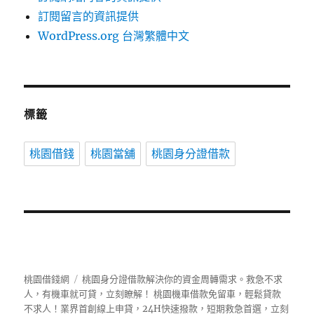
訂閱留言的資訊提供
WordPress.org 台灣繁體中文
標籤
桃園借錢
桃園當舖
桃園身分證借款
桃園借錢網
桃園身分證借款解決你的資金周轉需求。救急不求
人，有機車就可貸，立刻瞭解！ 桃園機車借款免留車，輕鬆貸款
不求人！業界首創線上申貸，24H快速撥款，短期救急首選，立刻