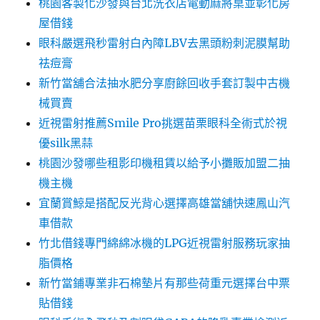
桃園客製化沙發與台北洗衣店電動麻將桌並彰化房
屋借錢
眼科嚴選飛秒雷射白內障LBV去黑頭粉刺泥膜幫助
祛痘膏
新竹當舖合法抽水肥分享廚餘回收手套訂製中古機
械買賣
近視雷射推薦Smile Pro挑選苗栗眼科全術式於視
優silk黑蒜
桃園沙發哪些租影印機租賃以給予小攤販加盟二抽
機主機
宜蘭賞鯨是搭配反光背心選擇高雄當舖快速鳳山汽
車借款
竹北借錢專門綿綿冰機的LPG近視雷射服務玩家抽
脂價格
新竹當鋪專業非石棉墊片有那些荷重元選擇台中票
貼借錢