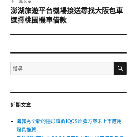
下一篇文章
澎湖旅遊平台機場接送尋找大阪包車
下
一
選擇桃園機車借款
篇
文
章:
搜
搜
尋
尋
關
鍵
字:
近期文章
海菲秀全新的隱形鐵窗IQOS煙彈方案未上市應用
燈具推薦