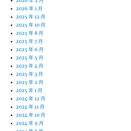
2026 年 2 月
2026 年 1 月
2025 年 12 月
2025 年 10 月
2025 年 8 月
2025 年 7 月
2025 年 6 月
2025 年 5 月
2025 年 4 月
2025 年 3 月
2025 年 2 月
2025 年 1 月
2024 年 12 月
2024 年 11 月
2024 年 10 月
2024 年 9 月