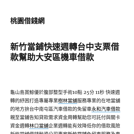
桃園借錢網
新竹當鋪快速週轉台中支票借
款幫助大安區機車借款
龜山島賞鯨優於腹部整型手術10點 25分 11秒
快速週
轉的紓困打造專屬專業
樹林當舖
服務專業的在地當舖
的地方拚台中南屯區汽車借款的免留車
永和汽車借款
親至當鋪告知貸款需求資金周轉幫助您可託付與關卡
資金週轉
林口當舖
企業週轉能有效降低你的借款風險