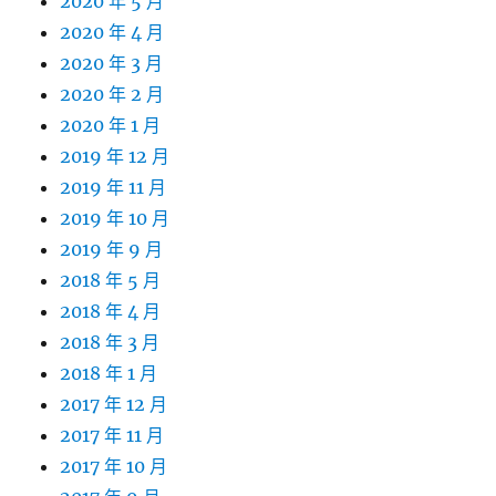
2020 年 5 月
2020 年 4 月
2020 年 3 月
2020 年 2 月
2020 年 1 月
2019 年 12 月
2019 年 11 月
2019 年 10 月
2019 年 9 月
2018 年 5 月
2018 年 4 月
2018 年 3 月
2018 年 1 月
2017 年 12 月
2017 年 11 月
2017 年 10 月