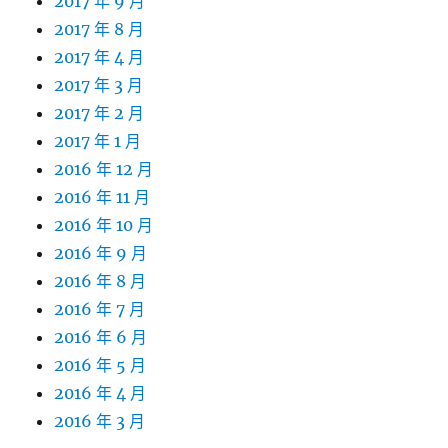
2017 年 9 月
2017 年 8 月
2017 年 4 月
2017 年 3 月
2017 年 2 月
2017 年 1 月
2016 年 12 月
2016 年 11 月
2016 年 10 月
2016 年 9 月
2016 年 8 月
2016 年 7 月
2016 年 6 月
2016 年 5 月
2016 年 4 月
2016 年 3 月