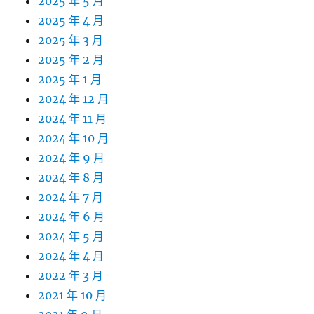
2025 年 5 月
2025 年 4 月
2025 年 3 月
2025 年 2 月
2025 年 1 月
2024 年 12 月
2024 年 11 月
2024 年 10 月
2024 年 9 月
2024 年 8 月
2024 年 7 月
2024 年 6 月
2024 年 5 月
2024 年 4 月
2022 年 3 月
2021 年 10 月