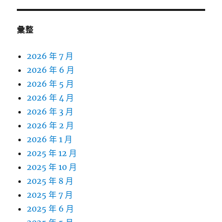
彙整
2026 年 7 月
2026 年 6 月
2026 年 5 月
2026 年 4 月
2026 年 3 月
2026 年 2 月
2026 年 1 月
2025 年 12 月
2025 年 10 月
2025 年 8 月
2025 年 7 月
2025 年 6 月