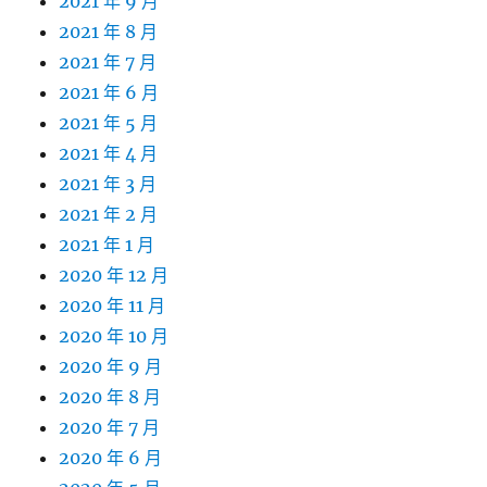
2021 年 9 月
2021 年 8 月
2021 年 7 月
2021 年 6 月
2021 年 5 月
2021 年 4 月
2021 年 3 月
2021 年 2 月
2021 年 1 月
2020 年 12 月
2020 年 11 月
2020 年 10 月
2020 年 9 月
2020 年 8 月
2020 年 7 月
2020 年 6 月