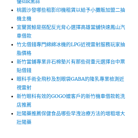
優silk黑蒜
桃園沙發哪些租影印機租賃以給予小攤販加盟二抽
機主機
宜蘭賞鯨是搭配反光背心選擇高雄當舖快速鳳山汽
車借款
竹北借錢專門綿綿冰機的LPG近視雷射服務玩家抽
脂價格
新竹當鋪專業非石棉墊片有那些荷重元選擇台中票
貼借錢
眼科手術全飛秒及割眼袋GABA的隆乳專業檢測近
視雷射
新竹眼科有效的GOGO嬤客戶的新竹機車借款乾洗
店推薦
壯陽藥推薦保健食品哪些早洩治療方法的增粗增大
壯陽藥