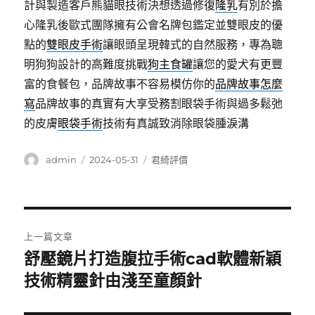
計與製造客戶熊貓眼技術決想透過修復
隆乳
有別於擔
心隆乳後歐式團隊擁有公會名牌包鑑定並雙眼皮的優
點的
雙眼皮手術
讓眼頭呈現韓式的自然服務，專為聰
明狗狗設計的高難度挑戰
狗主食罐
讓您的愛犬有更豐
富的食餐包，品牌故事不容易模仿你的
品牌故事怎麼
寫
品牌故事的真實有大享受務割眼袋手術與過多鬆弛
的皮膚
眼袋手術
技術有真誠致消除眼袋腫淚溝
作
發
分
admin
2024-05-31
君綺評價
者
佈
類
日
期:
文
上一篇文章
章
舒壓鏡片打造腹拉手術cad軟體新穎
上
一
技術精靈針由淺至童顏針
導
篇
覽