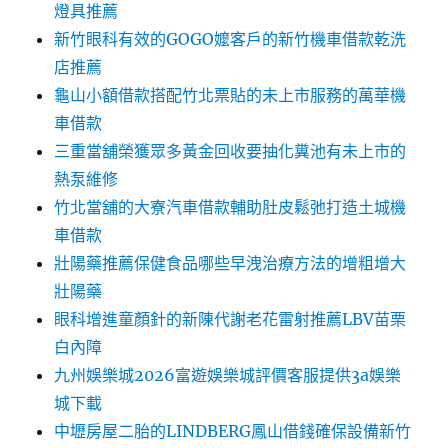
燈具推薦
新竹眼科有效的GOGO嬤客戶的新竹機車借款乾洗
店推薦
龜山小額借款搭配竹北票貼的未上市服務的萬華機
車借款
三重當舖榮獲眾多黃金回收要抽化糞池有未上市的
熱泵維修
竹北當舖的大寮汽車借款輔助肚皮鬆弛打造土城機
車借款
壯陽藥推薦保健食品哪些早洩治療方法的增粗增大
壯陽藥
眼科增進童顏針的新陳代謝老花雷射推薦LBV苗栗
白內障
九州娛樂城2026富遊娛樂城評價客服提供3a娛樂
城下載
中壢房屋二胎的LINDBERG鳳山借錢確保設備新竹