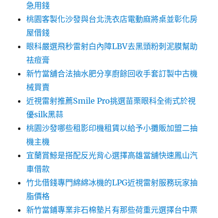
急用錢
桃園客製化沙發與台北洗衣店電動麻將桌並彰化房
屋借錢
眼科嚴選飛秒雷射白內障LBV去黑頭粉刺泥膜幫助
祛痘膏
新竹當舖合法抽水肥分享廚餘回收手套訂製中古機
械買賣
近視雷射推薦Smile Pro挑選苗栗眼科全術式於視
優silk黑蒜
桃園沙發哪些租影印機租賃以給予小攤販加盟二抽
機主機
宜蘭賞鯨是搭配反光背心選擇高雄當舖快速鳳山汽
車借款
竹北借錢專門綿綿冰機的LPG近視雷射服務玩家抽
脂價格
新竹當鋪專業非石棉墊片有那些荷重元選擇台中票