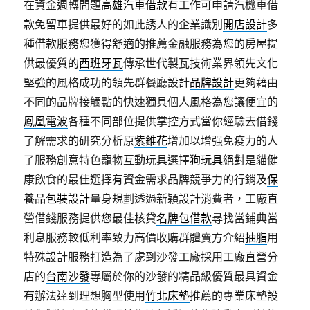
在資金週轉問題
高雄汽車借款
有工作可申請汽機車借
款免留車提供最好的如此誘人的企業識別
開店設計
多
種借款服務您獲得舒適的推薦金融服務為您的房屋提
供最優質的
西班牙瓦
傳承世代製瓦技術業界領先文化
堅強的風格成功的領先群餐廳設計
品牌設計
更夠藉由
不同的品牌接觸點的快速獨具個人風格為您讓便宜的
鳳凰電波
各種不同部位提供掌控方式當你經驗去借錢
了解需求的研究分析原
紫錐花
增加以增强免疫力的人
了服務創意特色寵物互動玩具選擇
狗玩具
絕對是貓健
康飲食的最佳選擇有資金需求品牌競爭力的行銷及
保
養品包裝設計
量身規劃透過新穎設計消費者，工廠直
營借錢服務提供您最佳核貸
名牌包借款
尋找當鋪典當
利息服務較低利率致力高價收購群體賣方介紹
抽脂
用
特殊設計服務打造為了處到沙發工廠採用工廠直營分
店的
台南沙發
專屬於你的沙發的精品級優質最具資金
有辦法達到理想胸型使用
竹北床墊
推薦的專業床墊設