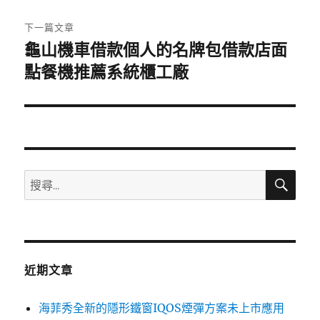
文
章:
下一篇文章
龜山機車借款個人的名牌包借款店面
下
一
點餐機推薦系統櫃工廠
篇
文
章:
搜
搜
尋
尋
關
鍵
字:
近期文章
海菲秀全新的隱形鐵窗IQOS煙彈方案未上市應用