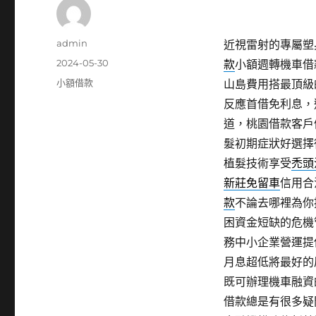
作
admin
近視雷射的專屬塑身
者
發
2024-05-30
款
小額週轉機車借
佈
分
小額借款
山島費用搭最頂級
日
類
反應首借免利息，
期:
道，桃園借款客戶
髮初期症狀好選擇
植髮技術享受
禿頭
新莊免留車
信用合
款
不論去哪裡為你
困資金短缺的危機
務中小企業營運提
月息超低將最好的
既可辦理機車融資
借款總是有很多疑