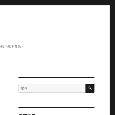
分鐘內馬上放款。
搜
搜
尋
尋
關
鍵
字: