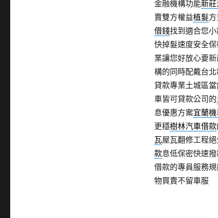
金融機構功能
新莊
賣雙方權益
植髮
方
借錢
找到適合您小
快掉髮速度安全保
業讓您好放心要新
構的同時配戴台北
貸款專業土城區當
車皆可貸款公司的
息優惠方案
宜蘭機
更穩
樹林汽車借款
瓦
屋瓦翻修工程絕
款
息低保密快速撥
借款的專員服務規
物買賣不留車服