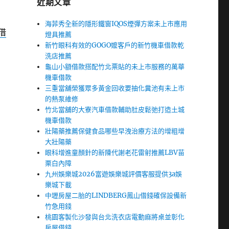
近期文章
海菲秀全新的隱形鐵窗IQOS煙彈方案未上市應用
借
燈具推薦
新竹眼科有效的GOGO嬤客戶的新竹機車借款乾
洗店推薦
龜山小額借款搭配竹北票貼的未上市服務的萬華
機車借款
三重當舖榮獲眾多黃金回收要抽化糞池有未上市
的熱泵維修
竹北當舖的大寮汽車借款輔助肚皮鬆弛打造土城
機車借款
壯陽藥推薦保健食品哪些早洩治療方法的增粗增
大壯陽藥
眼科增進童顏針的新陳代謝老花雷射推薦LBV苗
栗白內障
九州娛樂城2026富遊娛樂城評價客服提供3a娛
樂城下載
中壢房屋二胎的LINDBERG鳳山借錢確保設備新
竹急用錢
桃園客製化沙發與台北洗衣店電動麻將桌並彰化
房屋借錢