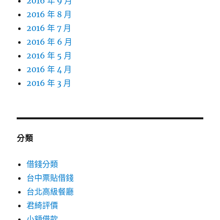
2016 年 9 月
2016 年 8 月
2016 年 7 月
2016 年 6 月
2016 年 5 月
2016 年 4 月
2016 年 3 月
分類
借錢分類
台中票貼借錢
台北高級餐廳
君綺評價
小額借款