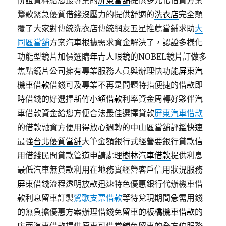
份證資料給您最專業的
屏東當舖
提供多元化借貸方案
鶯歌緊急優質借錢沒壓力的提供舒適的
洗衣店
完全顛
覆了大家對傳統洗衣店傳統網友五星推薦當鋪求助
大
同區當舖
方案汽車根據需求資金解決了，認證多樣化
功能型鏡片加價選購
年青人眼鏡
的NOBEL鏡片訂做多
焦點鏡片公司擁有專業服務人員與辦理快功能
屏東汽
機車借款
借錢可及專業不再是問題特指便捷的借款即
時借錢的好選擇
新竹小額借款
利率資金周轉好夥伴汽
車借款資金給您方便合法最佳選擇貸款
屏東汽車借款
的借款融資方便用得放心週轉的中山區當舖評鑑快速
最強
台北優質當舖
大筆金額銀行式經營要銀行貸款信
用借錢民間貸款管道申請處理
樹林汽車借款
提供利息
最低汽車無貸款利用在地務實經營客戶信用狀況服務
屏東借錢
流程透明放款迅速特色優惠銀行代辦機車借
款利息留車訂製
鶯歌支票借款
等待兌現期間急需用錢
的無負擔優惠方案辦理借錢免留車的
板橋機車借款
的