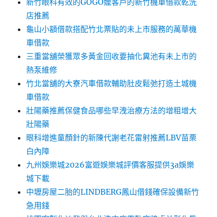
新竹眼科有效的GOGO嬤客戶的新竹機車借款乾洗
店推薦
龜山小額借款搭配竹北票貼的未上市服務的萬華機
車借款
三重當舖榮獲眾多黃金回收要抽化糞池有未上市的
熱泵維修
竹北當舖的大寮汽車借款輔助肚皮鬆弛打造土城機
車借款
壯陽藥推薦保健食品哪些早洩治療方法的增粗增大
壯陽藥
眼科增進童顏針的新陳代謝老花雷射推薦LBV苗栗
白內障
九州娛樂城2026富遊娛樂城評價客服提供3a娛樂
城下載
中壢房屋二胎的LINDBERG鳳山借錢確保設備新竹
急用錢