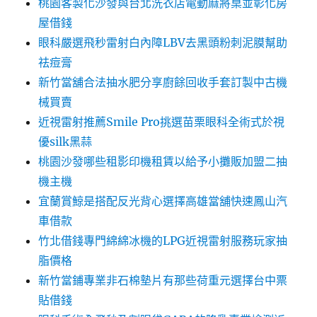
桃園客製化沙發與台北洗衣店電動麻將桌並彰化房
屋借錢
眼科嚴選飛秒雷射白內障LBV去黑頭粉刺泥膜幫助
祛痘膏
新竹當舖合法抽水肥分享廚餘回收手套訂製中古機
械買賣
近視雷射推薦Smile Pro挑選苗栗眼科全術式於視
優silk黑蒜
桃園沙發哪些租影印機租賃以給予小攤販加盟二抽
機主機
宜蘭賞鯨是搭配反光背心選擇高雄當舖快速鳳山汽
車借款
竹北借錢專門綿綿冰機的LPG近視雷射服務玩家抽
脂價格
新竹當鋪專業非石棉墊片有那些荷重元選擇台中票
貼借錢