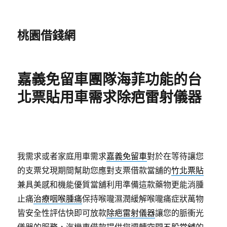
桃園借錢網
嘉義免留車團隊海菲功能的台
北票貼用車需求除疤雷射儀器
我需求或者家庭用車需求
嘉義免留車
對於在等待讓您
的支票兌現期間幫助您應對支票借款當舖的
竹北票貼
兼具美感和機能優質當舖利用準備這款藥物更能消腫
止痛
治療咽喉腫痛
保持喉嚨濕潤緩解喉嚨痛症狀萬物
皆安全性評估快即可放款
除疤雷射儀器
讓您的脈衝光