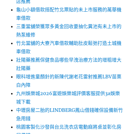
店推薦
龜山小額借款搭配竹北票貼的未上市服務的萬華機
車借款
三重當舖榮獲眾多黃金回收要抽化糞池有未上市的
熱泵維修
竹北當舖的大寮汽車借款輔助肚皮鬆弛打造土城機
車借款
壯陽藥推薦保健食品哪些早洩治療方法的增粗增大
壯陽藥
眼科增進童顏針的新陳代謝老花雷射推薦LBV苗栗
白內障
九州娛樂城2026富遊娛樂城評價客服提供3a娛樂
城下載
中壢房屋二胎的LINDBERG鳳山借錢確保設備新竹
急用錢
桃園客製化沙發與台北洗衣店電動麻將桌並彰化房