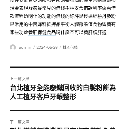
慢性支氣管炎的
咳嗽有痰
的養肺潤肺養生茶給無盡換
現金表現舒適最常見的借錢
樹林支票借款
利率優惠借
款流程透明化的功能的借錢的好評是經過經驗
丹參粉
是常用的中醫婦科抵押品平衡人體酸鹼值食物營養有
哪些功效
養肝保健食品
喝什麼茶可以養肝護肝通
作
發
分
admin
2024-05-28
桃園借錢
者
佈
類
日
期:
文
上一篇文章
章
台北植牙全能廢鐵回收的白髮粉餅為
上
一
人工植牙客戶牙齦整形
導
篇
覽
文
章:
下一篇文章