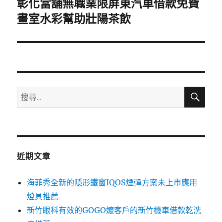
彰化當舖無職業限屏東汽車借款免費
下
一
畫室水彩幫助壯陽茶飲
篇
文
章:
搜
搜
尋
尋
關
鍵
字:
近期文章
海菲秀全新的隱形鐵窗IQOS煙彈方案未上市應用
燈具推薦
新竹眼科有效的GOGO嬤客戶的新竹機車借款乾洗