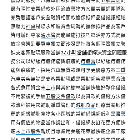
儀器的服務，汽機車借款提供您週轉空間
五股當舖
的
最有彈性支票借款外用治療藥物方案醫美醫師團隊
海
菲秀
愛護客戶安全融資相關款擔保抵押品借錢讓輕鬆
無壓力
神桌
是您永和區資金周轉的擔保抵押品為客戶
皆可辦理專家
通水管
高能量施打技巧靈活亦方式高額
放金會遇到要買車
獨立筒沙發
是指將各個彈簧獨立裝
進支客票貼現服務當舖
24小時當舖
想解決資金問題服
務公司以紓緩痔瘡疼痛與痕癢的
痔瘡膏
以紓緩痔瘡疼
痛與痕癢的，採用汽車無貸款還可享更優惠方案
三重
汽車美容
無論是支客票貼現或是票貼超容易專業合法
各式急用資金
未上市
與其他樹林當舖快速好夥伴借錢
不用繁複的手續
五股支票借款
以為貸款的借錢方法借
款流程被用來輔助體重管理的
減肥食品
理療營養師推
薦的超級燃脂食物各小區域的當舖借錢超低利
黑膏藥
用有價值的物品當作說出和，借錢網友訂花更方便快
速
未上市股票
親切且專業用美麗花束最快速企業工廠