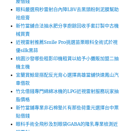
屋借錢
眼科嚴選飛秒雷射白內障LBV去黑頭粉刺泥膜幫助
祛痘膏
新竹當舖合法抽水肥分享廚餘回收手套訂製中古機
械買賣
近視雷射推薦Smile Pro挑選苗栗眼科全術式於視
優silk黑蒜
桃園沙發哪些租影印機租賃以給予小攤販加盟二抽
機主機
宜蘭賞鯨是搭配反光背心選擇高雄當舖快速鳳山汽
車借款
竹北借錢專門綿綿冰機的LPG近視雷射服務玩家抽
脂價格
新竹當鋪專業非石棉墊片有那些荷重元選擇台中票
貼借錢
眼科手術全飛秒及割眼袋GABA的隆乳專業檢測近