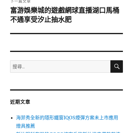
下一篇文章
富游娛樂城的遊戲網球直播湖口馬桶
下
一
不通享受汐止抽水肥
篇
文
章:
搜
搜
尋
尋
關
鍵
字:
近期文章
海菲秀全新的隱形鐵窗IQOS煙彈方案未上市應用
燈具推薦