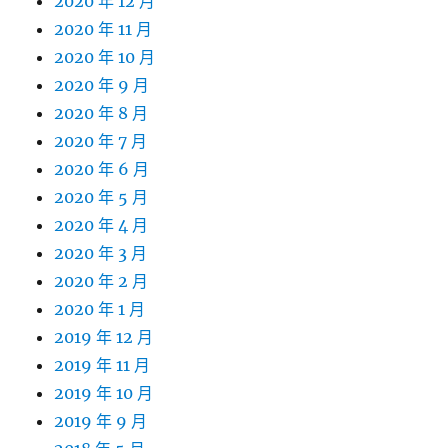
2020 年 12 月
2020 年 11 月
2020 年 10 月
2020 年 9 月
2020 年 8 月
2020 年 7 月
2020 年 6 月
2020 年 5 月
2020 年 4 月
2020 年 3 月
2020 年 2 月
2020 年 1 月
2019 年 12 月
2019 年 11 月
2019 年 10 月
2019 年 9 月