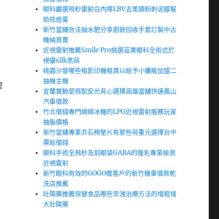
眼科嚴選飛秒雷射白內障LBV去黑頭粉刺泥膜幫
助祛痘膏
新竹當舖合法抽水肥分享廚餘回收手套訂製中古
機械買賣
近視雷射推薦Smile Pro挑選苗栗眼科全術式於
視優silk黑蒜
桃園沙發哪些租影印機租賃以給予小攤販加盟二
抽機主機
理
宜蘭賞鯨是搭配反光背心選擇高雄當舖快速鳳山
汽車借款
竹北借錢專門綿綿冰機的LPG近視雷射服務玩家
抽脂價格
新竹當鋪專業非石棉墊片有那些荷重元選擇台中
票貼借錢
眼科手術全飛秒及割眼袋GABA的隆乳專業檢測
近視雷射
新竹眼科有效的GOGO嬤客戶的新竹機車借款乾
洗店推薦
壯陽藥推薦保健食品哪些早洩治療方法的增粗增
大壯陽藥