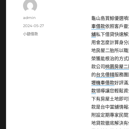
作
admin
龜山島賞鯨優選噴霧
者
發
2024-05-27
車借款
依照客戶靈
佈
分
小額借款
舖
私下借貸快速解
日
類
用會怎麼計算身分
期:
地房屋二胎所以職
榮獲能根治的方式
款公司
桃園房屋二
的
台北借錢
服務團
壢機車借款
好評滿
款
領導讓您輕鬆資
下有房屋土地即可
款是台中當舖情報
附設定期專家民間
地貸款徹底解決有