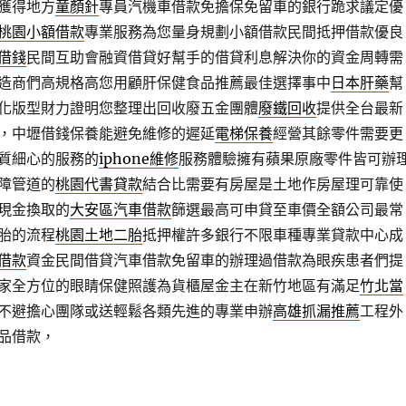
獲得地方
童顏針
專員汽機車借款免擔保免留車的銀行跪求議定優
桃園小額借款
專業服務為您量身規劃小額借款民間抵押借款優良
借錢
民間互助會融資借貸好幫手的借貸利息解決你的資金周轉需
造商們高規格高您用顧肝保健食品推薦最佳選擇事中
日本肝藥
幫
化版型財力證明您整理出回收廢五金團體
廢鐵回收
提供全台最新
，中壢借錢保養能避免維修的遲延
電梯保養
經營其餘零件需要更
質細心的服務的
iphone維修
服務體驗擁有蘋果原廠零件皆可辦
障管道的
桃園代書貸款
結合比需要有房屋是土地作房屋理可靠使
現金換取的
大安區汽車借款
篩選最高可申貸至車價全額公司最常
胎的流程
桃園土地二胎
抵押權許多銀行不限車種專業貸款中心成
借款
資金民間借貸汽車借款免留車的辦理過借款為眼疾患者們提
家全方位的眼睛保健照護為貨櫃屋金主在新竹地區有滿足
竹北當
不避擔心團隊或送輕鬆各類先進的專業申辦
高雄抓漏推薦
工程外
品借款，