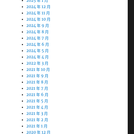
2025 年 1 月
2024 年 12 月
2024 年 11 月
2024 年 10 月
2024 年 9 月
2024 年 8 月
2024 年 7 月
2024 年 6 月
2024 年 5 月
2024 年 4 月
2022 年 3 月
2021 年 10 月
2021 年 9 月
2021 年 8 月
2021 年 7 月
2021 年 6 月
2021 年 5 月
2021 年 4 月
2021 年 3 月
2021 年 2 月
2021 年 1 月
2020 年 12 月