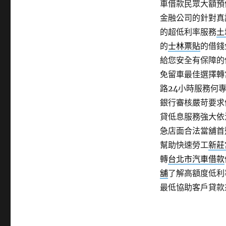
車借款民眾大額預
金融公司的針對真
的超低利率服務
土
的
士林票貼
的借錢
給您安全有保障的
免留車最佳選擇轉
路24小時服務何
銀行審核嚴苛要求
貸低息服務強大依
急店面合法當舖首
幫助快速勞工
新莊
轉
台北市汽車借款
舖
了解高額度低利
最低協助客戶貸款