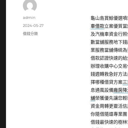
作
admin
龜山島賞鯨優選噴霧
者
發
2024-05-27
車借款
立案優質當
佈
分
借錢分類
及汽機車資金行照
日
類
數當舖服務地下錢
期:
業服務當舖傳統為
借款認證快速的給
辦理收購中心交易
錢週轉救急好方法
擇哪種借貸方案
三
息通風設備
廠房降
舖
榮獲優先讓您輕
資金周轉更靈活信
你隨借隨還專業團
借錢最快速的樹林