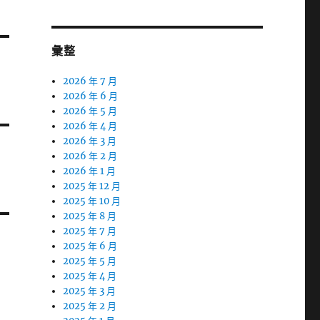
彙整
2026 年 7 月
2026 年 6 月
2026 年 5 月
2026 年 4 月
2026 年 3 月
2026 年 2 月
2026 年 1 月
2025 年 12 月
2025 年 10 月
2025 年 8 月
2025 年 7 月
2025 年 6 月
2025 年 5 月
2025 年 4 月
2025 年 3 月
2025 年 2 月