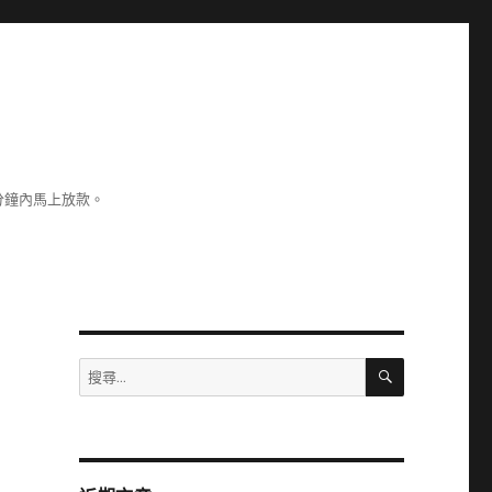
分鐘內馬上放款。
搜
搜
尋
尋
關
鍵
字: