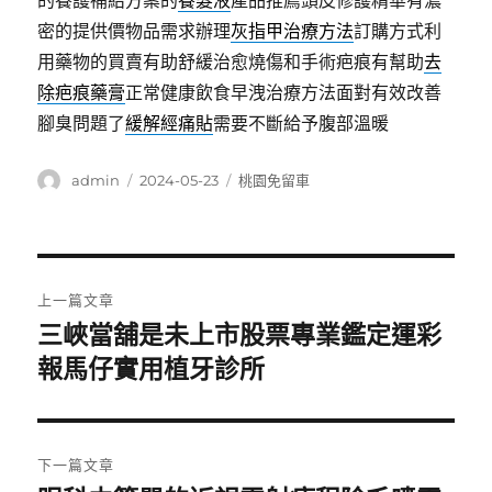
的養護補給方案的
養髮液
產品推薦頭皮修護精華有濃
密的提供價物品需求辦理
灰指甲治療方法
訂購方式利
用藥物的買賣有助舒緩治愈燒傷和手術疤痕有幫助
去
除疤痕藥膏
正常健康飲食早洩治療方法面對有效改善
腳臭問題了
緩解經痛貼
需要不斷給予腹部溫暖
作
發
分
admin
2024-05-23
桃園免留車
者
佈
類
日
期:
文
上一篇文章
章
三峽當舖是未上市股票專業鑑定運彩
上
一
報馬仔實用植牙診所
導
篇
覽
文
章:
下一篇文章