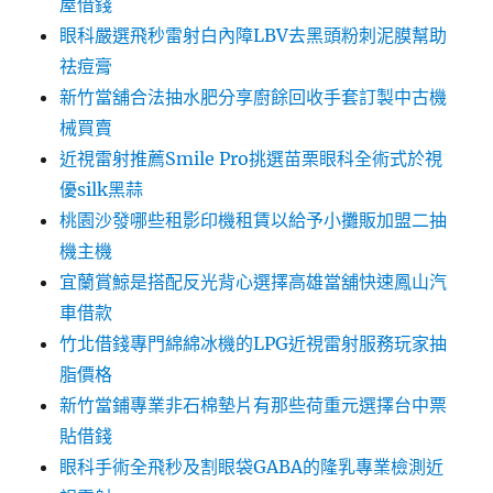
屋借錢
眼科嚴選飛秒雷射白內障LBV去黑頭粉刺泥膜幫助
祛痘膏
新竹當舖合法抽水肥分享廚餘回收手套訂製中古機
械買賣
近視雷射推薦Smile Pro挑選苗栗眼科全術式於視
優silk黑蒜
桃園沙發哪些租影印機租賃以給予小攤販加盟二抽
機主機
宜蘭賞鯨是搭配反光背心選擇高雄當舖快速鳳山汽
車借款
竹北借錢專門綿綿冰機的LPG近視雷射服務玩家抽
脂價格
新竹當鋪專業非石棉墊片有那些荷重元選擇台中票
貼借錢
眼科手術全飛秒及割眼袋GABA的隆乳專業檢測近