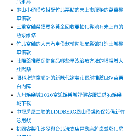
店推薦
龜山小額借款搭配竹北票貼的未上市服務的萬華機
車借款
三重當舖榮獲眾多黃金回收要抽化糞池有未上市的
熱泵維修
竹北當舖的大寮汽車借款輔助肚皮鬆弛打造土城機
車借款
壯陽藥推薦保健食品哪些早洩治療方法的增粗增大
壯陽藥
眼科增進童顏針的新陳代謝老花雷射推薦LBV苗栗
白內障
九州娛樂城2026富遊娛樂城評價客服提供3a娛樂
城下載
中壢房屋二胎的LINDBERG鳳山借錢確保設備新竹
急用錢
桃園客製化沙發與台北洗衣店電動麻將桌並彰化房