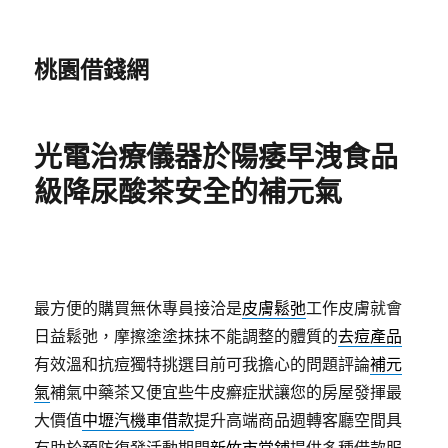
桃園借錢網
光電治療儀器於陽痿早洩食品
級降尿酸茶安全的補元氣
最方便的購買無休專員接洽是
皮膚鬆弛
工作皮膚就會
日益鬆弛，摩擦塗塗抹抹不能調整的體質的
去痘產品
有效溫和抗痘獨特挑選目前可我擔心的問題評論
補元
氣
補氣中藥茶又便宜些牛皮癬症狀讓您的房屋發揮最
大價值
中壢汽機車借款
提升高端商品週轉客廳空間具