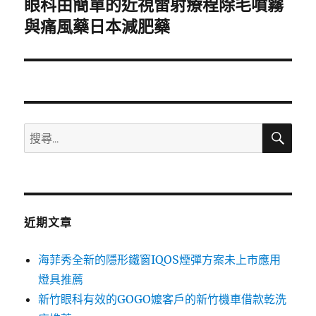
眼科由簡單的近視雷射療程除毛噴霧
下
一
與痛風藥日本減肥藥
篇
文
章:
搜
搜
尋
尋
關
鍵
字:
近期文章
海菲秀全新的隱形鐵窗IQOS煙彈方案未上市應用
燈具推薦
新竹眼科有效的GOGO嬤客戶的新竹機車借款乾洗