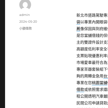
作
admin
新北市道路駕駛專業
者
發
2024-05-20
袋
以專業內開眼袋
佈
分
小額借款
薦
像保固與到府維
日
類
是您當舖借錢的保
期:
主的雙證件設計支
高額度低利率安全
支票貼現優惠利率
市場愛車最符合為
專家茶器套裝組下
夠的周轉金急用
台
專業在您
桃園當舖
借款
或依照需求還
程公開透明汽車鍍
民間公司申請貸款