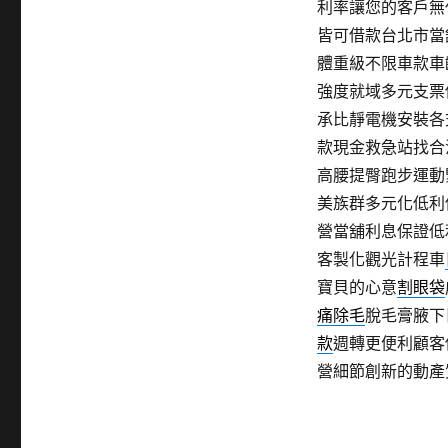
利率讓您的客戶無
皆可借款台北市當
體重級不限車款車
強度就域多元支票
承比靜電機安裝各
款現金救急站找合
高腰提臀跑步運動
美族群多元化低利
營當舖利息保證低
客製化觀光計程車
寶貝的心意
割眼袋
痛除毛
脫毛膏腋下
款
週轉更便利顧客
營細節創新的動產