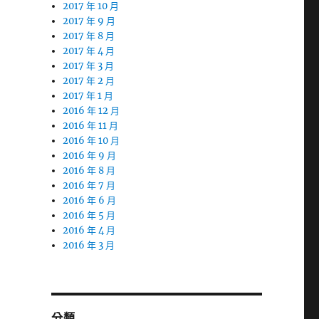
2017 年 10 月
2017 年 9 月
2017 年 8 月
2017 年 4 月
2017 年 3 月
2017 年 2 月
2017 年 1 月
2016 年 12 月
2016 年 11 月
2016 年 10 月
2016 年 9 月
2016 年 8 月
2016 年 7 月
2016 年 6 月
2016 年 5 月
2016 年 4 月
2016 年 3 月
分類