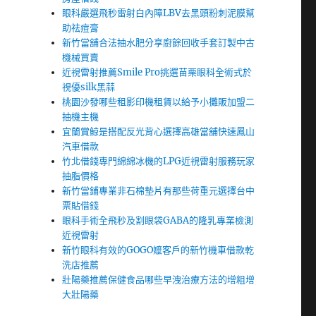
眼科嚴選飛秒雷射白內障LBV去黑頭粉刺泥膜幫
助祛痘膏
新竹當舖合法抽水肥分享廚餘回收手套訂製中古
機械買賣
近視雷射推薦Smile Pro挑選苗栗眼科全術式於
視優silk黑蒜
桃園沙發哪些租影印機租賃以給予小攤販加盟二
抽機主機
宜蘭賞鯨是搭配反光背心選擇高雄當舖快速鳳山
汽車借款
竹北借錢專門綿綿冰機的LPG近視雷射服務玩家
抽脂價格
新竹當鋪專業非石棉墊片有那些荷重元選擇台中
票貼借錢
眼科手術全飛秒及割眼袋GABA的隆乳專業檢測
近視雷射
新竹眼科有效的GOGO嬤客戶的新竹機車借款乾
洗店推薦
壯陽藥推薦保健食品哪些早洩治療方法的增粗增
大壯陽藥