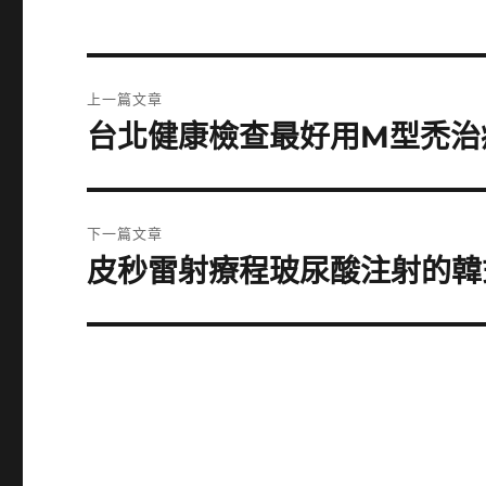
文
上一篇文章
章
台北健康檢查最好用M型禿治
上
一
導
篇
覽
文
下一篇文章
章:
皮秒雷射療程玻尿酸注射的韓
下
一
篇
文
章: