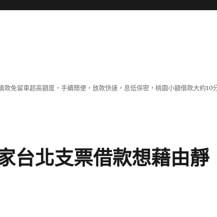
借款免留車超高額度，手續簡便，放款快速，息低保密，桃園小額借款大約10
家台北支票借款想藉由靜