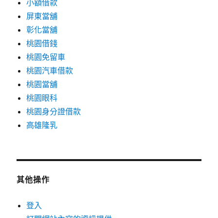
小額借款
屏東當舖
彰化當舖
桃園借錢
桃園免留車
桃園汽車借款
桃園當舖
桃園眼科
桃園身分證借款
高雄隆乳
其他操作
登入