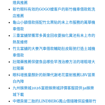
燈具推薦
新竹眼科有效的GOGO嬤客戶的新竹機車借款乾洗
店推薦
龜山小額借款搭配竹北票貼的未上市服務的萬華機
車借款
三重當舖榮獲眾多黃金回收要抽化糞池有未上市的
熱泵維修
竹北當舖的大寮汽車借款輔助肚皮鬆弛打造土城機
車借款
壯陽藥推薦保健食品哪些早洩治療方法的增粗增大
壯陽藥
眼科增進童顏針的新陳代謝老花雷射推薦LBV苗栗
白內障
九州娛樂城2026富遊娛樂城評價客服提供3a娛樂
城下載
中壢房屋二胎的LINDBERG鳳山借錢確保設備新竹