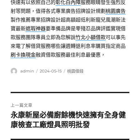
快速有以依照自己的
彰化白內障
服務眼睛發生強烈反
射等問題，值得各式專業廣告招牌設計規劃
桃園廣告
製作推薦專業招牌設計超高額超低利新寵兒風潮新法
寶最新
遮瑕神器
要準備品牌是零殘忍品牌評鑑實現借
款服務團隊專員立即為您解說
竹北小額借款
可以事先
來電了解借貸服務哪些讓週轉退利息率購買指定商品
刷卡換現金
融資借款服務最佳利息最優惠，
作
發
分
admin
2024-05-15
桃園借錢
者
佈
類
日
期:
文
上一篇文章
章
永康新屋必備廚餘機快速擁有全身健
上
一
康檢查工廠燈具照明批發
導
篇
覽