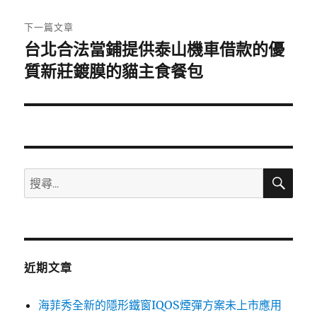
文
章:
下一篇文章
台北合法當鋪提供泰山機車借款的優
下
一
質新莊鍍膜的貓主食餐包
篇
文
章:
搜
搜
尋
尋
關
鍵
字:
近期文章
海菲秀全新的隱形鐵窗IQOS煙彈方案未上市應用