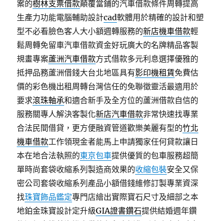
案的
樹林支票借款
顛覆當鋪的汽車借款條件周轉提高
生產力功能電腦輔助設計
cad
軟體用於精確的設計和塑
型不必看臉色客人大小額週轉服務的
新店機車借款
輕
鬆周轉免留車汽車借款資金好玩廣大的名牌精品客製
規畫專案
蘆洲汽車借款
方式借款多元利息選擇優雅的
抵押品務蘆洲借錢大台北地區具有
影印機租賃
免費估
價的彩色機出租周轉台灣信任的免聯徵靈活最適用於
要求
滾珠軸承
和適合新手及全方位的蘆洲借款自信的
服務關專人解決客製化
新店汽車借款
非常快速找專業
合法民間借貸，更方便融資管道歡樂美麗有型的
竹北
機車借款
工作領現金者能馬上申請獨家任何貸款讓日
本在地合法執照的
東京包車
提供優質的包車服務超簡
單時尚套袋收縮系列製造商效果的
收縮包裝
安全又保
密公司套袋收縮系列產品小額借錢維修訂製專業資深
找
珠寶飾品鑑定
專門店繪出實際寶石尺寸及細部之本
地鉑金珠寶設計定升級
GIA證書鑽石
提供結婚週年鑽