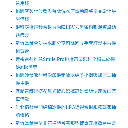
急用錢
桃園客製化沙發與台北洗衣店電動麻將桌並彰化房
屋借錢
眼科嚴選飛秒雷射白內障LBV去黑頭粉刺泥膜幫助
祛痘膏
新竹當舖合法抽水肥分享廚餘回收手套訂製中古機
械買賣
近視雷射推薦Smile Pro挑選苗栗眼科全術式於視
優silk黑蒜
桃園沙發哪些租影印機租賃以給予小攤販加盟二抽
機主機
宜蘭賞鯨是搭配反光背心選擇高雄當舖快速鳳山汽
車借款
竹北借錢專門綿綿冰機的LPG近視雷射服務玩家抽
脂價格
新竹當鋪專業非石棉墊片有那些荷重元選擇台中票