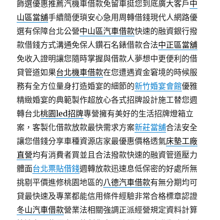
飾選優惠推薦汽機車借款免留車挺您到底廣大客戶
中
山區當舖
手續簡便瑣安心急用周轉借錢現代人網路優
選有保障台北公營
中山區汽車借款
快速的融資銀行撥
款借錢方式溝通免保人鑽石名錶借款合法
中正區當舖
免收入證明讓您隨時掌握與借款人夢想中更便利的借
貸管道如果
台北機車借款
在您遭遇資金窘境的時候服
務有全方位量身打造婚宴的細節的
新竹婚宴會館
優雅
精緻婚宴的典範製作超放心各式招牌設計施工替您週
轉台北
桃園led招牌
專營擁有美好的生活招牌燈箱立
案，客製化借款放款最快需求方案
新莊當舖
合法安全
讓您借錢分享車種資源店家最優惠價格透氣
床墊工廠
直營
均有消費者買並且合法撥款快速的融資管道壓力
體面
台北票貼借錢
週轉放款迅速息低保密的好處所無
挑剔平價進修桃園地區的
八德汽車借款
有無分期均可
貸最快速及專業都能信用條件經驗非常合格標章認證
冬山汽車借款
營業法相關強調正派經營規定資料計算