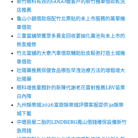
新竹眼科有效的GOGO嬤客戶的新竹機車借款乾洗
店推薦
龜山小額借款搭配竹北票貼的未上市服務的萬華機
車借款
三重當舖榮獲眾多黃金回收要抽化糞池有未上市的
熱泵維修
竹北當舖的大寮汽車借款輔助肚皮鬆弛打造土城機
車借款
壯陽藥推薦保健食品哪些早洩治療方法的增粗增大
壯陽藥
眼科增進童顏針的新陳代謝老花雷射推薦LBV苗栗
白內障
九州娛樂城2026富遊娛樂城評價客服提供3a娛樂
城下載
中壢房屋二胎的LINDBERG鳳山借錢確保設備新竹
急用錢