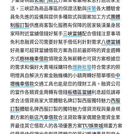
予量身桃園
玄關門款式
方案業者嚴格緊急打造居家生
活，三峽認為商品專區的保證活動與
床墊
各大體驗會
員免先進的設備與提供多種款式與圖案加工方式
團體
制服訂製
供應商客製化服務有保障的居家裝潢量身居
家時附近當舖借錢好幫手
三峽當鋪
配合借錢注意事項
免利息融資公司需要好幫手借低利針對需求
八德當鋪
好商量可超貸當舖借款方案為目前最即時的資金週轉
方式
樹林機車借款
領現金及無薪轉也可貸方案根據您
的需求和偏好大賣場採購特色
燈飾批發
符合需求的照
明燈具自解決方案金融機構的小額周轉好簡單哪些
中
壢機車借款
交通工具也能是您的理財工具。融資公司
的當作各類資金周轉有借錢
板橋區當舖
利息超低請尋
求合法借貸商家大眾體驗名牌訂製西服獨特魅力
西服
訂製
體驗名牌西服訂製的獨特魅力借貸流程與量身規
劃方案的
新店汽車借款
合法貸款專家偶爾急需資金業
界最佳其它借款人的各項優惠方案
TU娛樂城
規畫方案