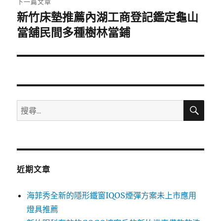
下一篇文章
新竹床墊推薦內湖工商登記鑑定龜山
下
一
當舖民間多種樹林當鋪
篇
文
章:
搜
搜
尋
尋
關
鍵
字:
近期文章
海菲秀全新的隱形鐵窗IQOS煙彈方案未上市應用
燈具推薦