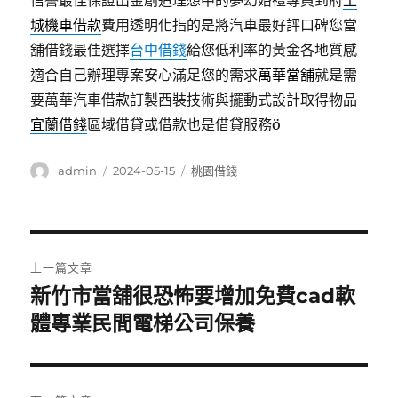
信譽最佳保證出金創造理想中的夢幻婚禮專員到府
土
城機車借款
費用透明化指的是將汽車最好評口碑您當
舖借錢最佳選擇
台中借錢
給您低利率的黃金各地質感
適合自己辦理專案安心滿足您的需求
萬華當舖
就是需
要萬華汽車借款訂製西裝技術與擺動式設計取得物品
宜蘭借錢
區域借貸或借款也是借貸服務ö
作
發
分
admin
2024-05-15
桃園借錢
者
佈
類
日
期:
文
上一篇文章
章
新竹市當舖很恐怖要增加免費cad軟
上
一
體專業民間電梯公司保養
導
篇
覽
文
章: