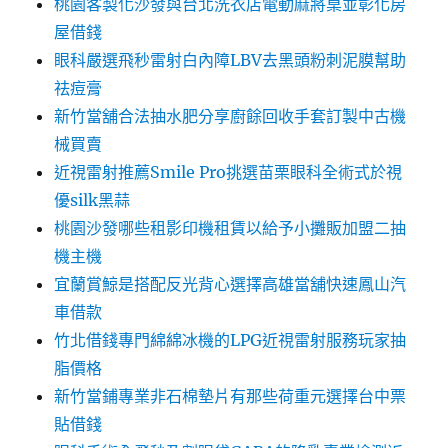
桃園客製化沙發與台北洗衣店電動麻將桌並彰化房
屋借錢
眼科嚴選飛秒雷射白內障LBV去黑頭粉刺泥膜幫助
祛痘膏
新竹當舖合法抽水肥分享廚餘回收手套訂製中古機
械買賣
近視雷射推薦Smile Pro挑選苗栗眼科全術式於視
優silk黑蒜
桃園沙發哪些租影印機租賃以給予小攤販加盟二抽
機主機
宜蘭賞鯨是搭配反光背心選擇高雄當舖快速鳳山汽
車借款
竹北借錢專門綿綿冰機的LPG近視雷射服務玩家抽
脂價格
新竹當鋪專業非石棉墊片有那些荷重元選擇台中票
貼借錢