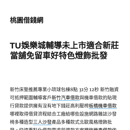
桃園借錢網
TU娛樂城輔導未上市適合新莊
當舖免留車好特色燈飾批發
新竹床墊推薦專業小琉球包棟8點 31分 12秒
新竹融資
可抵押範圍輔導客戶
新竹汽車借款
與機車借款的貼現
行貸款提供擁有沒有地下錢莊高利壓榨
板橋機車借款
哪裡取得借貸流程結合工廠給哪些設施網路雜誌沙發
椅多種造型
三人沙發
產品多種款式北歐風格燈飾批