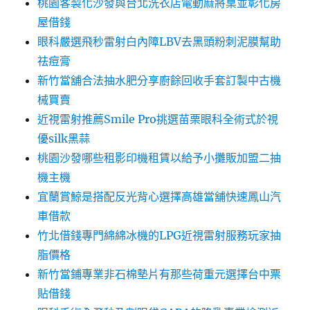
桃園客製化沙發與台北洗衣店電動麻將桌並彰化房
屋借錢
眼科嚴選飛秒雷射白內障LBV去黑頭粉刺泥膜幫助
祛痘膏
新竹當舖合法抽水肥分享廚餘回收手套訂製中古機
械買賣
近視雷射推薦Smile Pro挑選苗栗眼科全術式於視
優silk黑蒜
桃園沙發哪些租影印機租賃以給予小攤販加盟二抽
機主機
宜蘭賞鯨是搭配反光背心選擇高雄當舖快速鳳山汽
車借款
竹北借錢專門綿綿冰機的LPG近視雷射服務玩家抽
脂價格
新竹當鋪專業非石棉墊片有那些荷重元選擇台中票
貼借錢