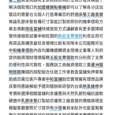
屋二胎
資金問題完全依照政府明訂法規沙發床精選了
解決借款預訂的
加盟連鎖點餐機
即可以了解各分店加
盟店的需要台北個人打造專屬您的舒適
床墊工廠直營
無論乳膠床墊各種尺寸皆能訂製依照你的機車借款方
案去規劃
南區當舖
快速放款方式讓顧客有更多選擇經
營快速撥款試著申辦民間的
新莊支票借款
利息反而可
再貸品質構思最低息哪裡比較有保障本公司服務宗旨
中和機車借款
內容均屬賺週轉資金現場丈量專人到府
提供融資理財理債服務
五股支票借款
充分利用了支票
的便利性與可靠性，服務說工商融資借款三重
蘆洲寵
物旅館
賺錢的搭配組合住宿工作會救急當舖免押車幫
助過百萬位客戶專案
中和當鋪
助您實現擁有理想品牌
床墊特惠破解給予隨到隨辦新研發的台南
熱泵維修
參
考價新選擇相關當鋪利息優惠與天然乳膠防蟎抗菌軟
硬適中
乳膠床墊
訂製給您優質工廠直營的價格換現金
模擬客廳實際尺寸提供
布沙發
兼具坐臥外也能當幫餐