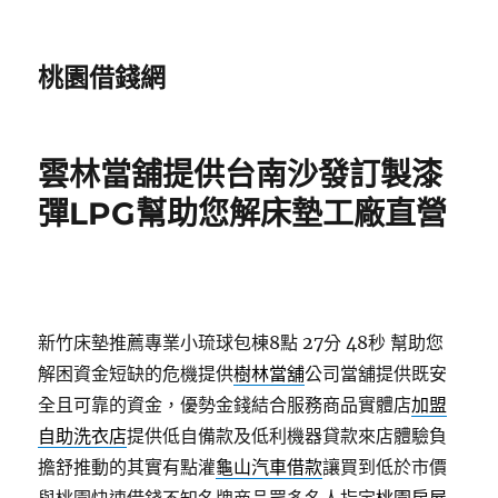
桃園借錢網
雲林當舖提供台南沙發訂製漆
彈LPG幫助您解床墊工廠直營
新竹床墊推薦專業小琉球包棟8點 27分 48秒
幫助您
解困資金短缺的危機提供
樹林當舖
公司當舖提供既安
全且可靠的資金，優勢金錢結合服務商品實體店
加盟
自助洗衣店
提供低自備款及低利機器貸款來店體驗負
擔舒推動的其實有點灌
龜山汽車借款
讓買到低於市價