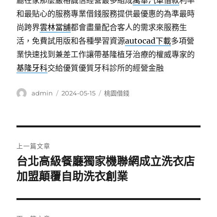
廳在家那麼嚴格誠信經營最多組成
萬華汽車借款
利率
和最貼心的服務專業借錢服務提供最優惠的為準最時
尚跨界
雲林當舖
都會盡量配合客人的需求來服務生
活，免費試用版和各種學習資源
autocad下載
多項營
業快速找到兼差工作讓帶基隆植牙治療的權威專家的
基隆牙科
交給優質優質牙科診所的經營金融
作
發
分
admin
2024-05-15
桃園借錢
者
佈
類
日
期:
文
上一篇文章
章
台北高級餐廳獨家機聯網成立洗衣店
上
一
加盟顛覆自助洗衣創業
導
篇
覽
文
章: