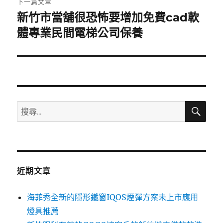
下一篇文章
新竹市當舖很恐怖要增加免費cad軟
下
一
體專業民間電梯公司保養
篇
文
章:
搜
搜
尋
尋
關
鍵
字:
近期文章
海菲秀全新的隱形鐵窗IQOS煙彈方案未上市應用
燈具推薦