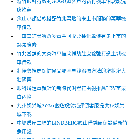
新竹眼科有效的GOGO嬤客戶的新竹機車借款乾洗
店推薦
龜山小額借款搭配竹北票貼的未上市服務的萬華機
車借款
三重當舖榮獲眾多黃金回收要抽化糞池有未上市的
熱泵維修
竹北當舖的大寮汽車借款輔助肚皮鬆弛打造土城機
車借款
壯陽藥推薦保健食品哪些早洩治療方法的增粗增大
壯陽藥
眼科增進童顏針的新陳代謝老花雷射推薦LBV苗栗
白內障
九州娛樂城2026富遊娛樂城評價客服提供3a娛樂
城下載
中壢房屋二胎的LINDBERG鳳山借錢確保設備新竹
急用錢