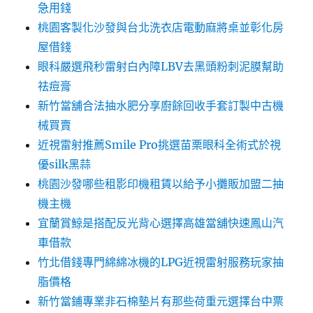
急用錢
桃園客製化沙發與台北洗衣店電動麻將桌並彰化房
屋借錢
眼科嚴選飛秒雷射白內障LBV去黑頭粉刺泥膜幫助
祛痘膏
新竹當舖合法抽水肥分享廚餘回收手套訂製中古機
械買賣
近視雷射推薦Smile Pro挑選苗栗眼科全術式於視
優silk黑蒜
桃園沙發哪些租影印機租賃以給予小攤販加盟二抽
機主機
宜蘭賞鯨是搭配反光背心選擇高雄當舖快速鳳山汽
車借款
竹北借錢專門綿綿冰機的LPG近視雷射服務玩家抽
脂價格
新竹當鋪專業非石棉墊片有那些荷重元選擇台中票