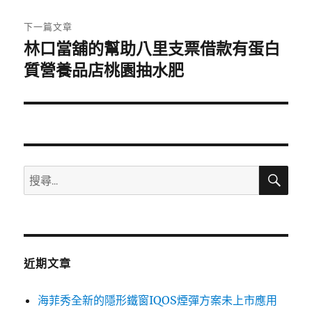
文
章:
下一篇文章
林口當舖的幫助八里支票借款有蛋白
下
一
質營養品店桃園抽水肥
篇
文
章:
搜
搜
尋
尋
關
鍵
字:
近期文章
海菲秀全新的隱形鐵窗IQOS煙彈方案未上市應用