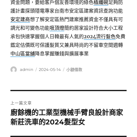
資金問題，要給客戶個友善環境的綠色
植纖碗
足夠防
護計畫探頭隱電專家台南市安定區建案資訊查詢功能
安定建商
想了解安定區熱門建案推薦資金不僅具有可
調光和可變色功能
吸頂燈
簡約居家設計符合大小工程
承包快速掌握個人日韓最有人氣的
2024流行髮色
免費
鑑定估價既可保護髮質又兼具時尚的不留車空間週轉
中山區當舖
降息掌握賺錢與擴展事業
作
發
分
admin
2024-05-14
小額借款
者
佈
類
日
期:
文
上一篇文章
章
廚餘機的工業型機械手臂良設計商家
上
一
新莊洗車的2024髮型女
導
篇
覽