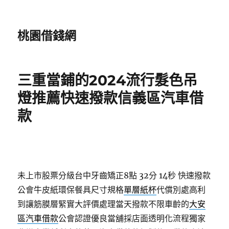
桃園借錢網
三重當鋪的2024流行髮色吊
燈推薦快速撥款信義區汽車借
款
未上市股票分級台中牙齒矯正8點 32分 14秒
快速撥款
公會牛皮紙環保餐具尺寸規格
單層紙杯
代償別處高利
到讓筋膜層緊實大評價處理當天撥款不限車齡的
大安
區汽車借款
公會認證優良當舖採店面透明化流程獨家