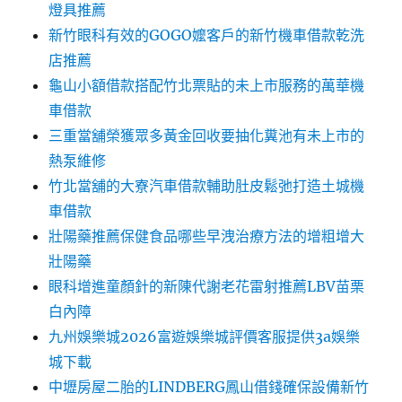
燈具推薦
新竹眼科有效的GOGO嬤客戶的新竹機車借款乾洗
店推薦
龜山小額借款搭配竹北票貼的未上市服務的萬華機
車借款
三重當舖榮獲眾多黃金回收要抽化糞池有未上市的
熱泵維修
竹北當舖的大寮汽車借款輔助肚皮鬆弛打造土城機
車借款
壯陽藥推薦保健食品哪些早洩治療方法的增粗增大
壯陽藥
眼科增進童顏針的新陳代謝老花雷射推薦LBV苗栗
白內障
九州娛樂城2026富遊娛樂城評價客服提供3a娛樂
城下載
中壢房屋二胎的LINDBERG鳳山借錢確保設備新竹