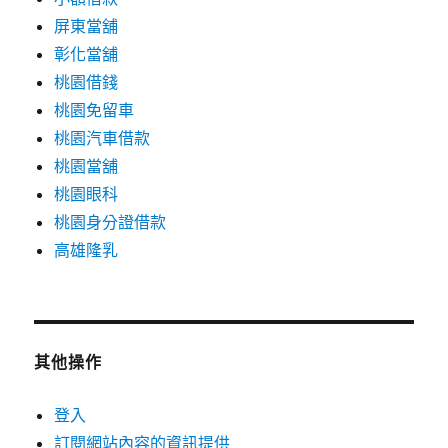
屏東當舖
彰化當舖
桃園借錢
桃園免留車
桃園汽車借款
桃園當舖
桃園眼科
桃園身分證借款
高雄隆乳
其他操作
登入
訂閱網站內容的資訊提供