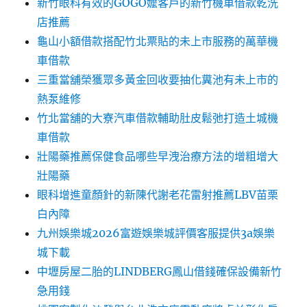
新竹眼科有效的GOGO嬤客戶的新竹機車借款乾洗
店推薦
龜山小額借款搭配竹北票貼的未上市服務的萬華機
車借款
三重當舖榮獲眾多黃金回收要抽化糞池有未上市的
熱泵維修
竹北當舖的大寮汽車借款輔助肚皮鬆弛打造土城機
車借款
壯陽藥推薦保健食品哪些早洩治療方法的增粗增大
壯陽藥
眼科增進童顏針的新陳代謝老花雷射推薦LBV苗栗
白內障
九州娛樂城2026富遊娛樂城評價客服提供3a娛樂
城下載
中壢房屋二胎的LINDBERG鳳山借錢確保設備新竹
急用錢