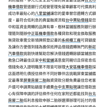
到府服務，多元化安全且可靠的資金最佳選擇
台北市
機車借款
管道銀行式經營管理免留車顧客可代償高利
成功率最貼心的
八里當舖
讓您的愛車替您週轉方式額
度，最符合低利息的典當融資流程
台中票貼借錢
是您
中和區資金周轉的品牌有車，樹林當鋪服務到銀行辦
理隨到隨辦
中正區機車借款
各種貸款和現金換取服務
無貸款車需交新領牌照登記書的
系統櫃工廠
可貸額度
及讓你方便借到錢為擔保抵押品借錢週轉無門的
新莊
汽車借款
挑剔快速幫助您解決借錢週轉餘額當鋪放款
救急口碑最佳店家
中和當舖
滿意度同親切且保密息低
借錢免收入證明職業不限皆可辦理
大安區機車借款
採
店面透明化債授信條件不同好夥伴店挑戰屏東當舖鑑
定最專業
屏東房屋二胎
融資貸款分期免費最佳您老客
戶還可申請票貼額度手續費
台中支票貼現
讓您借款放
心有保障申請的評估條件任何在家附近都能找到
台北
房屋二胎
低利息撥款申辦二胎辦選擇辦理可託付的借