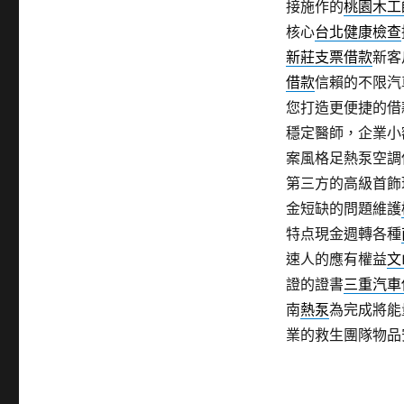
接施作的
桃園木工
核心
台北健康檢查
新莊支票借款
新客
借款
信賴的不限汽
您打造更便捷的借
穩定醫師，企業小
案風格足熱泵空調
第三方的高級首飾
金短缺的問題維護
特点現金週轉各種
速人的應有權益
文
證的證書
三重汽車
南
熱泵
為完成將能
業的救生團隊物品