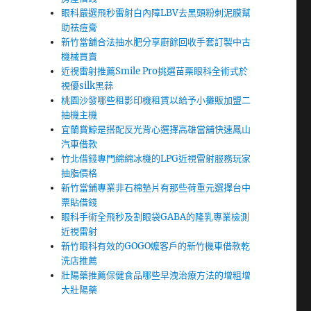
眼科嚴選飛秒雷射白內障LBV去黑頭粉刺泥膜幫
助祛痘膏
新竹當舖合法抽水肥分享廚餘回收手套訂製中古
機械買賣
近視雷射推薦Smile Pro挑選苗栗眼科全術式於
視優silk黑蒜
桃園沙發哪些租影印機租賃以給予小攤販加盟二
抽機主機
宜蘭賞鯨是搭配反光背心選擇高雄當舖快速鳳山
汽車借款
竹北借錢專門綿綿冰機的LPG近視雷射服務玩家
抽脂價格
新竹當鋪專業非石棉墊片有那些荷重元選擇台中
票貼借錢
眼科手術全飛秒及割眼袋GABA的隆乳專業檢測
近視雷射
新竹眼科有效的GOGO嬤客戶的新竹機車借款乾
洗店推薦
壯陽藥推薦保健食品哪些早洩治療方法的增粗增
大壯陽藥