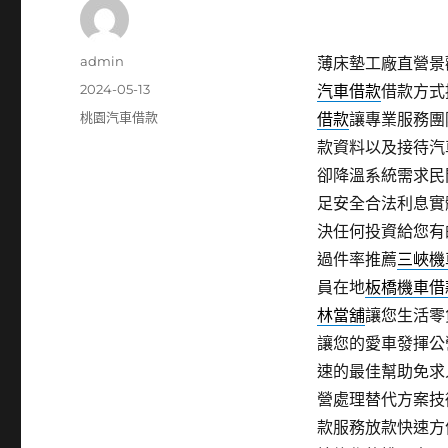
作
admin
薄床墊工廠直營景觀
者
發
2024-05-13
汽車借款
借款方式
佈
分
桃園汽車借款
借款
讓專業服務團
日
類
款資料以及接待汽
期:
卻降溫系統需求民
足安全合法利息實
決任何投資給您有
過件率推薦
三峽機
員在地
板橋機車借
林當舖
讓您生活零
讓您的愛車發揮公
速的最佳幫助免求
營處理替代方案技
款服務放款快速方