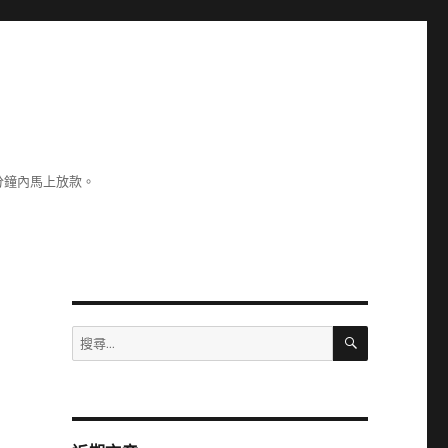
分鐘內馬上放款。
搜
搜
尋
尋
關
鍵
字: