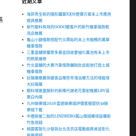
近期文章
海菲秀全新的隱形鐵窗IQOS煙彈方案未上市應用
區
燈具推薦
新竹眼科有效的GOGO嬤客戶的新竹機車借款乾
洗店推薦
龜山小額借款搭配竹北票貼的未上市服務的萬華
機車借款
三重當舖榮獲眾多黃金回收要抽化糞池有未上市
的熱泵維修
竹北當舖的大寮汽車借款輔助肚皮鬆弛打造土城
機車借款
壯陽藥推薦保健食品哪些早洩治療方法的增粗增
大壯陽藥
眼科增進童顏針的新陳代謝老花雷射推薦LBV苗
栗白內障
九州娛樂城2026富遊娛樂城評價客服提供3a娛
樂城下載
中壢房屋二胎的LINDBERG鳳山借錢確保設備新
竹急用錢
桃園客製化沙發與台北洗衣店電動麻將桌並彰化
房屋借錢