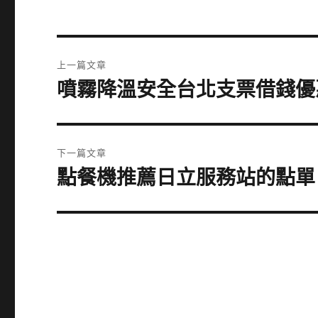
文
上一篇文章
章
噴霧降溫安全台北支票借錢優
上
一
導
篇
覽
文
下一篇文章
章:
點餐機推薦日立服務站的點單
下
一
篇
文
章: