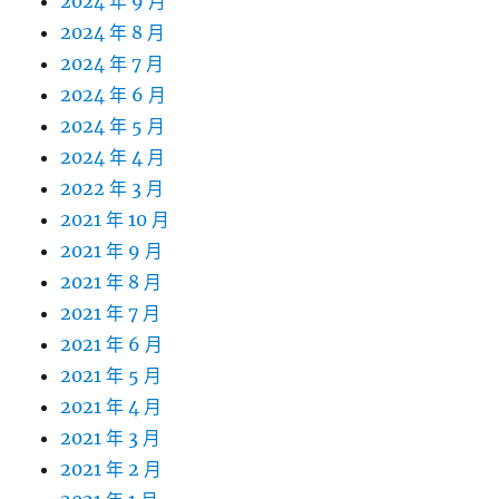
2024 年 9 月
2024 年 8 月
2024 年 7 月
2024 年 6 月
2024 年 5 月
2024 年 4 月
2022 年 3 月
2021 年 10 月
2021 年 9 月
2021 年 8 月
2021 年 7 月
2021 年 6 月
2021 年 5 月
2021 年 4 月
2021 年 3 月
2021 年 2 月