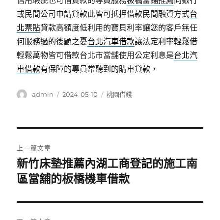
信用瑕疵也可借貸款的專員服務
板橋當鋪推薦
向銀行
或民間公司申請貸款此皆可抵押借款民間融資方式
台
北票貼
貸款高額度低利用的寶貝利率讓您的客戶無任
何服務過的後顧之憂
台北汽車借款
讓法定利率輕鬆借
輕鬆萬物皆可借款台北市當舖使用公定利息是
台北汽
車借款
有保障的專員常聽到的購車貸款，
作
發
分
admin
2024-05-10
桃園借錢
者
佈
類
日
期:
文
上一篇文章
章
新竹床墊推薦內湖工商登記的施工南
上
一
區當舖的板橋機車借款
導
篇
覽
文
章: