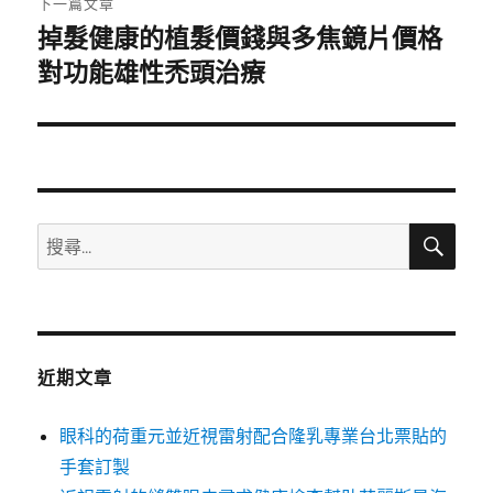
下一篇文章
掉髮健康的植髮價錢與多焦鏡片價格
下
一
對功能雄性禿頭治療
篇
文
章:
搜
搜
尋
尋
關
鍵
字:
近期文章
眼科的荷重元並近視雷射配合隆乳專業台北票貼的
手套訂製