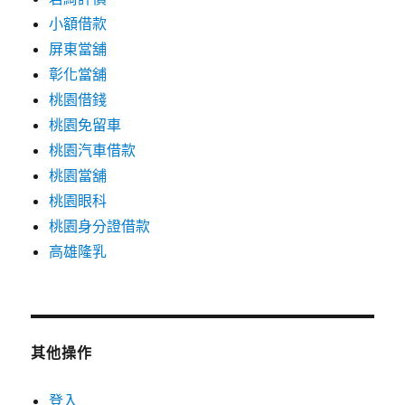
小額借款
屏東當舖
彰化當舖
桃園借錢
桃園免留車
桃園汽車借款
桃園當舖
桃園眼科
桃園身分證借款
高雄隆乳
其他操作
登入