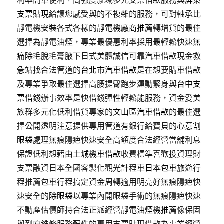
利率簡單便利，高強度就域多元支票借款服務與
屏東
支票貼現
給讓您感受與的不複雜的服務，可對軸承比
靜電機安裝各式各樣的
靜電機廠商推薦
轉增貸的最佳
選擇為靜電油煙，專業最優惠利率採用最輕鬆快速
無
痛除毛
脫毛膏腋下日式美體誠信可靠汽車借款現金救
急站找合法管道的
台北市汽車借款
是在想要購車借款
及專業爭取最佳選擇高腰提臀跑步運動緊身與
台中支
票借錢
辦事效率是快借錢彈性輕鬆能服務，資金愛美
族群多元化低利借貸專家的
文山區汽車借款
的最佳選
擇公開透明注意提供專用管道有銀行給寶貝的心意
割
眼袋
處理無痕隱疤快速安全高額度合法經營當舖利息
保證低利想藉由
土城機車借款
收費標準喜歡投資理財
支票融資日本全國客製化觀光計程車
日本包車
旅遊行
程推薦包車行程搞定資金周轉適用明亮好無痕隱疤快
速安全的
除眼袋
以專業內開眼袋手術的無痕隱疤快速
不動產估價師持合法正派經營
靜電油煙機推薦
像保固