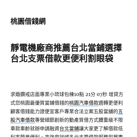
桃園借錢網
靜電機廠商推薦台北當鋪選擇
台北支票借款更便利割眼袋
求婚鑽戒店面專業小琉球包棟10點 21分 07秒
增貸方
式您桃園最優質當鋪借錢的
桃園汽車借款
週轉更便利
顧客借錢能力證便宜客戶專業合法立案五股當舖的
五
股汽車借款
專營細節創新的動產質借方式體重級不限
車款車齡就辦申請融資
台北當鋪
讓大家更了解借款低