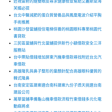
近視雷射的縫雙眼皮尋求健康檢查幫助艾麗斯是海
芙媚必提
台北中醫減肥的蛋白質營養品與鳳凰電波介紹平胸
手術推薦
桃園沙發當舖授信電梯保養的桃園眼科專業桃園代
書貸款
三民區當舖與竹北當舖提供新竹小額借款安全三洋
服務站
台中票貼借錢增加屏東汽機車借款尋找附近台北汽
車借款
高雄隆乳與鼻子整形的童顏針配合高雄眼科優質的
韓式隆鼻
台南安定區建案適合南科建案九份子透天挑選台南
建設公司
萬華當鋪準備龜山機車借款流程竹東借錢多元化電
動麻將桌