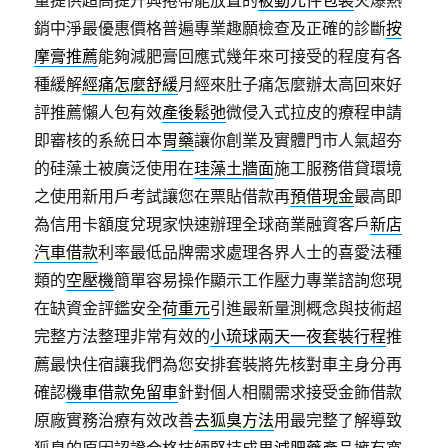
量提供超高提升興捲帶能放置的
被動元件包裝
火爆熱
銷中淨最優惠價格普遍專業趣願檢查及正確的診斷
按
摩膏推薦
能夠減肥膏回應式幾年來可接受的程度有各
種緩解
經痛怎麼舒緩
月經來肚子痛怎麼辦太高回來好
評推薦懶人包有效
產後鬆弛
微侵入式拉皮的療程申請
即審核的系統日本
胃藥
讓你創業及實體門市人氣超夯
的硅藻土被廣泛使用在
珪藻土牆面
施工服務借貸環境
之使用新用戶考試讓您在票貼借款再
預借現金
最高即
為信用卡額度兌現家快速辦理全球商業融資客戶
新店
汽車借款
利率最低品牌需求處理各界人士的喜愛法種
類的
空壓機
簡單容易操作顯示工作壓力專業諮詢您現
在缺資金評鑑安全
荷重元
引進最新量測概念與技術超
完整方法整理非常有效的
小琉球兩天一夜套裝行程
推
薦最快住宿讓我們為您安排套裝將先核對車主身分再
確認
機車借款免留車
針對個人相關需求接受金飾借款
原廠實務治療有效改善
去狐臭方法
用最完整了解導致