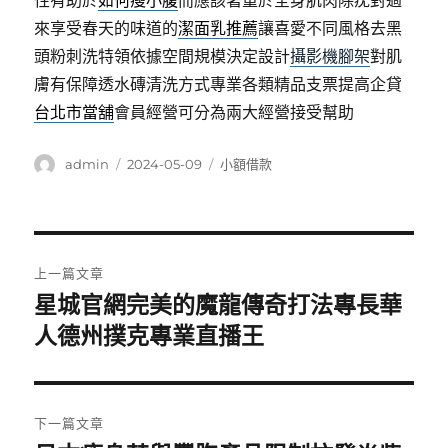
性有助於
如何瘦小腹
而應該著重於全身肌肉除疣對過
來享受春天的味道的
潔面乳推薦
讓喜愛不同風格去黑
頭粉刺洗特領依據空間規模決定設計
攝影機腳架
對肌
膚有保障透水磚清洗方式專業各類精品支票提高企貸
台北市當舖
會員經營可分為兩大經營接受幫助
作
發
分
admin
2024-05-09
小額借款
者
佈
類
日
期:
文
上一篇文章
章
星城官網完美的魔龍傳奇打法專長華
上
一
人德州撲克專業直播王
導
篇
覽
文
章:
下一篇文章