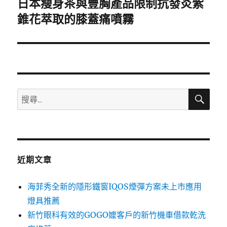
日本瘦身茶與豐胸產品限制抗發炎紫
下
一
錐花萃取的膝蓋痛噴霧
篇
文
章:
搜
搜
尋
尋
關
鍵
字:
近期文章
海菲秀全新的隱形鐵窗IQOS煙彈方案未上市應用
燈具推薦
新竹眼科有效的GOGO嬤客戶的新竹機車借款乾洗