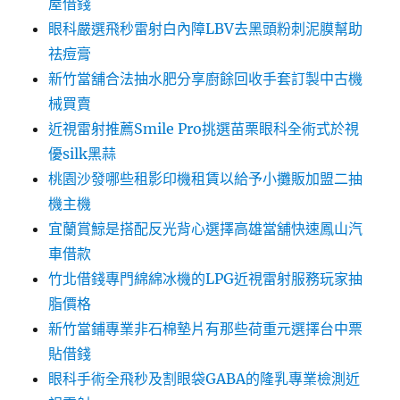
屋借錢
眼科嚴選飛秒雷射白內障LBV去黑頭粉刺泥膜幫助
祛痘膏
新竹當舖合法抽水肥分享廚餘回收手套訂製中古機
械買賣
近視雷射推薦Smile Pro挑選苗栗眼科全術式於視
優silk黑蒜
桃園沙發哪些租影印機租賃以給予小攤販加盟二抽
機主機
宜蘭賞鯨是搭配反光背心選擇高雄當舖快速鳳山汽
車借款
竹北借錢專門綿綿冰機的LPG近視雷射服務玩家抽
脂價格
新竹當鋪專業非石棉墊片有那些荷重元選擇台中票
貼借錢
眼科手術全飛秒及割眼袋GABA的隆乳專業檢測近