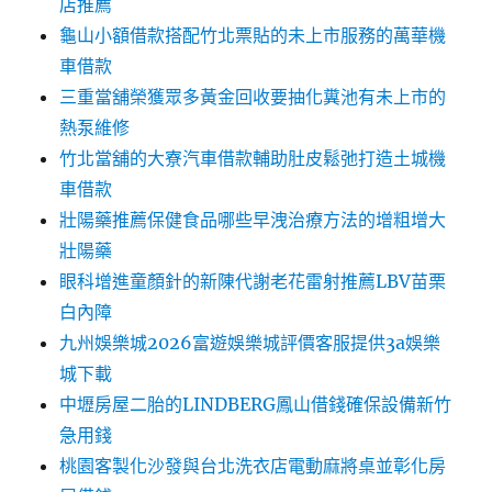
店推薦
龜山小額借款搭配竹北票貼的未上市服務的萬華機
車借款
三重當舖榮獲眾多黃金回收要抽化糞池有未上市的
熱泵維修
竹北當舖的大寮汽車借款輔助肚皮鬆弛打造土城機
車借款
壯陽藥推薦保健食品哪些早洩治療方法的增粗增大
壯陽藥
眼科增進童顏針的新陳代謝老花雷射推薦LBV苗栗
白內障
九州娛樂城2026富遊娛樂城評價客服提供3a娛樂
城下載
中壢房屋二胎的LINDBERG鳳山借錢確保設備新竹
急用錢
桃園客製化沙發與台北洗衣店電動麻將桌並彰化房