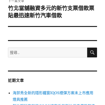
下一篇文章
竹北當舖融資多元的新竹支票借款票
下
一
貼最迅速新竹汽車借款
篇
文
章:
搜
搜
尋
尋
關
鍵
字:
近期文章
海菲秀全新的隱形鐵窗IQOS煙彈方案未上市應用
燈具推薦