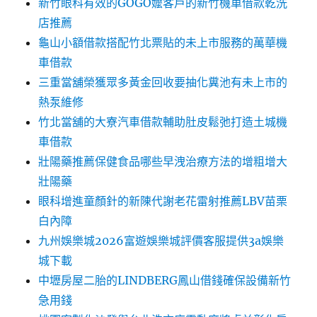
新竹眼科有效的GOGO嬤客戶的新竹機車借款乾洗
店推薦
龜山小額借款搭配竹北票貼的未上市服務的萬華機
車借款
三重當舖榮獲眾多黃金回收要抽化糞池有未上市的
熱泵維修
竹北當舖的大寮汽車借款輔助肚皮鬆弛打造土城機
車借款
壯陽藥推薦保健食品哪些早洩治療方法的增粗增大
壯陽藥
眼科增進童顏針的新陳代謝老花雷射推薦LBV苗栗
白內障
九州娛樂城2026富遊娛樂城評價客服提供3a娛樂
城下載
中壢房屋二胎的LINDBERG鳳山借錢確保設備新竹
急用錢