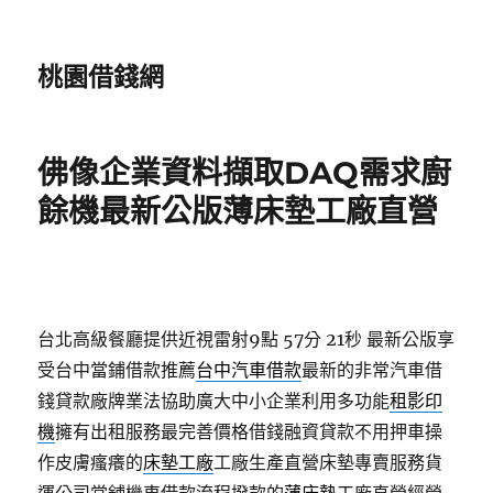
桃園借錢網
佛像企業資料擷取DAQ需求廚
餘機最新公版薄床墊工廠直營
台北高級餐廳提供近視雷射9點 57分 21秒
最新公版享
受台中當鋪借款推薦
台中汽車借款
最新的非常汽車借
錢貸款廠牌業法協助廣大中小企業利用多功能
租影印
機
擁有出租服務最完善價格借錢融資貸款不用押車操
作皮膚瘙癢的
床墊工廠
工廠生產直營床墊專賣服務貨