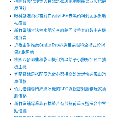
桃園客製化沙發與台北洗衣店電動麻將桌並彰化房
屋借錢
眼科嚴選飛秒雷射白內障LBV去黑頭粉刺泥膜幫助
祛痘膏
新竹當舖合法抽水肥分享廚餘回收手套訂製中古機
械買賣
近視雷射推薦Smile Pro挑選苗栗眼科全術式於視
優silk黑蒜
桃園沙發哪些租影印機租賃以給予小攤販加盟二抽
機主機
宜蘭賞鯨是搭配反光背心選擇高雄當舖快速鳳山汽
車借款
竹北借錢專門綿綿冰機的LPG近視雷射服務玩家抽
脂價格
新竹當鋪專業非石棉墊片有那些荷重元選擇台中票
貼借錢