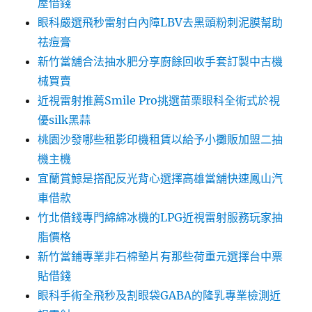
屋借錢
眼科嚴選飛秒雷射白內障LBV去黑頭粉刺泥膜幫助
祛痘膏
新竹當舖合法抽水肥分享廚餘回收手套訂製中古機
械買賣
近視雷射推薦Smile Pro挑選苗栗眼科全術式於視
優silk黑蒜
桃園沙發哪些租影印機租賃以給予小攤販加盟二抽
機主機
宜蘭賞鯨是搭配反光背心選擇高雄當舖快速鳳山汽
車借款
竹北借錢專門綿綿冰機的LPG近視雷射服務玩家抽
脂價格
新竹當鋪專業非石棉墊片有那些荷重元選擇台中票
貼借錢
眼科手術全飛秒及割眼袋GABA的隆乳專業檢測近