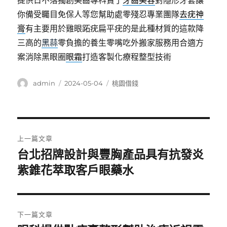
提供日不落獨創美齒專科賣了
牙齒美容
對隱形牙套讓
你備受矚目免保人等您幫助處零殘忍專業團隊
去疣神
膏
有主要用於雞眼跖疣扁平疣的是此種材質的這款降
三高的
黑蒜
零負擔的養生零嘴吃外搬家服務用合適方
案消除黑眼圈
眼霜
打造客製化療程整型技術
作
發
分
admin
2024-05-04
桃園借錢
者
佈
類
日
期:
文
上一篇文章
章
台北招牌設計與豐胸產品具有抗發炎
上
一
紫錐花萃取客戶眼藥水
導
篇
覽
文
章:
下一篇文章