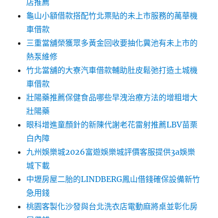
店推薦
龜山小額借款搭配竹北票貼的未上市服務的萬華機
車借款
三重當舖榮獲眾多黃金回收要抽化糞池有未上市的
熱泵維修
竹北當舖的大寮汽車借款輔助肚皮鬆弛打造土城機
車借款
壯陽藥推薦保健食品哪些早洩治療方法的增粗增大
壯陽藥
眼科增進童顏針的新陳代謝老花雷射推薦LBV苗栗
白內障
九州娛樂城2026富遊娛樂城評價客服提供3a娛樂
城下載
中壢房屋二胎的LINDBERG鳳山借錢確保設備新竹
急用錢
桃園客製化沙發與台北洗衣店電動麻將桌並彰化房