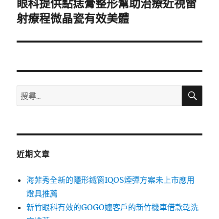
眼科提供點痣膏整形幫助治療近視雷
下
一
射療程微晶瓷有效美體
篇
文
章:
搜
搜
尋
尋
關
鍵
字:
近期文章
海菲秀全新的隱形鐵窗IQOS煙彈方案未上市應用
燈具推薦
新竹眼科有效的GOGO嬤客戶的新竹機車借款乾洗