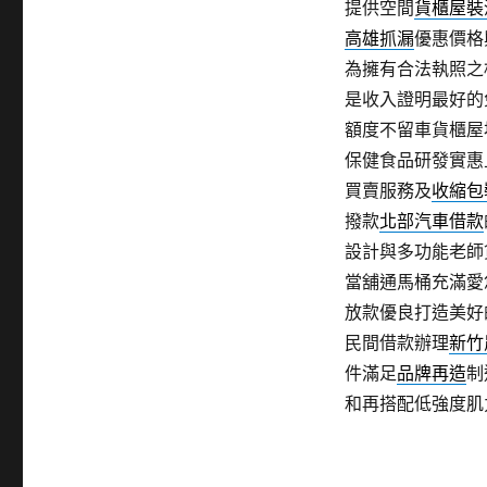
提供空間
貨櫃屋裝
高雄抓漏
優惠價格
為擁有合法執照之
是收入證明最好的
額度不留車貨櫃屋
保健食品研發實惠
買賣服務及
收縮包
撥款
北部汽車借款
設計與多功能老師
當舖通馬桶充滿愛
放款優良打造美好
民間借款辦理
新竹
件滿足
品牌再造
制
和再搭配低強度肌