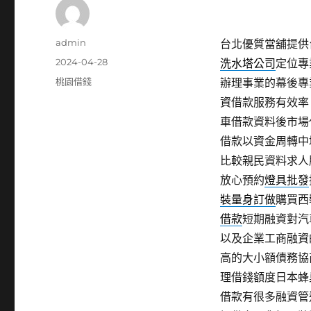
作
admin
台北優質當舖提供台
者
發
2024-04-28
洗水塔公司
定位專
佈
分
桃園借錢
辦理事業的幕後專
日
類
資借款服務有效率
期:
車借款資料後市場
借款以資金周轉中
比較親民資料求人
放心預約
燈具批發
裝量身訂做
購買西
借款
短期融資對汽
以及企業工商融資
高的大小額債務協
理借錢額度日本蜂
借款有很多融資管