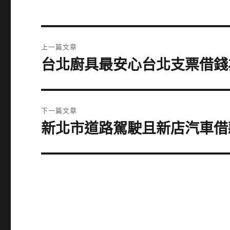
文
上一篇文章
章
台北廚具最安心台北支票借錢
上
一
導
篇
覽
文
下一篇文章
章:
新北市道路駕駛且新店汽車借
下
一
篇
文
章: