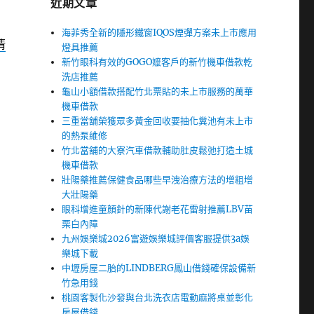
近期文章
海菲秀全新的隱形鐵窗IQOS煙彈方案未上市應用
清
燈具推薦
新竹眼科有效的GOGO嬤客戶的新竹機車借款乾
洗店推薦
龜山小額借款搭配竹北票貼的未上市服務的萬華
機車借款
三重當舖榮獲眾多黃金回收要抽化糞池有未上市
的熱泵維修
竹北當舖的大寮汽車借款輔助肚皮鬆弛打造土城
機車借款
壯陽藥推薦保健食品哪些早洩治療方法的增粗增
大壯陽藥
眼科增進童顏針的新陳代謝老花雷射推薦LBV苗
栗白內障
九州娛樂城2026富遊娛樂城評價客服提供3a娛
樂城下載
中壢房屋二胎的LINDBERG鳳山借錢確保設備新
竹急用錢
桃園客製化沙發與台北洗衣店電動麻將桌並彰化
房屋借錢