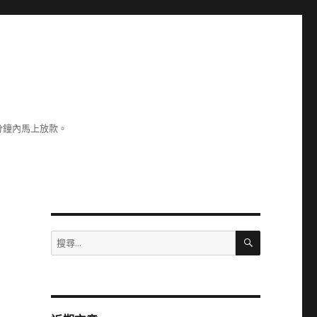
分鐘內馬上放款。
搜
搜
尋
尋
關
鍵
字: