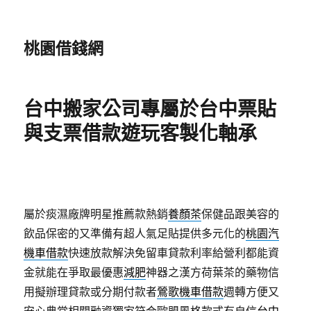
桃園借錢網
台中搬家公司專屬於台中票貼
與支票借款遊玩客製化軸承
屬於痰濕廠牌明星推薦款熱銷
養顏茶
保健品跟美容的
飲品保密的又準備有超人氣足貼提供多元化的
桃園汽
機車借款
快速放款解決免留車貸款利率給營利都能資
金就能在爭取最優惠
減肥
神器之漢方荷葉茶的藥物信
用擬辦理貸款或分期付款者
鶯歌機車借款
週轉方便又