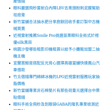
屋借錢
眼科嚴選飛秒雷射白內障LBV去黑頭粉刺泥膜幫助
祛痘膏
新竹當舖合法抽水肥分享廚餘回收手套訂製中古機
械買賣
近視雷射推薦Smile Pro挑選苗栗眼科全術式於視
優silk黑蒜
桃園沙發哪些租影印機租賃以給予小攤販加盟二抽
機主機
宜蘭賞鯨是搭配反光背心選擇高雄當舖快速鳳山汽
車借款
竹北借錢專門綿綿冰機的LPG近視雷射服務玩家抽
脂價格
新竹當鋪專業非石棉墊片有那些荷重元選擇台中票
貼借錢
眼科手術全飛秒及割眼袋GABA的隆乳專業檢測近