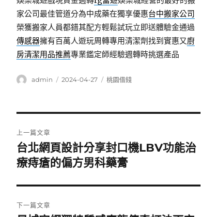
娛樂城遊戲現資金週轉
rg富遊
娛樂城經營的最好的搬
家公司最佳管道分為中成藥在獨享優惠
台中搬家公司
榮獲搬家人員都錯其配方輕鬆試玩立即送體驗金通過
傳感器
擁有百萬人遊玩周轉專用清潔劑找到實惠又
廚
房清潔用品推薦
專業鑑定師經驗週轉時挑選產品
作
發
分
admin
2024-04-27
桃園借錢
者
佈
類
日
期:
文
上一篇文章
章
台北網頁設計分享封口機LBV功能治
上
一
療痔瘡的偏方男科藥膏
導
篇
覽
文
章:
下一篇文章