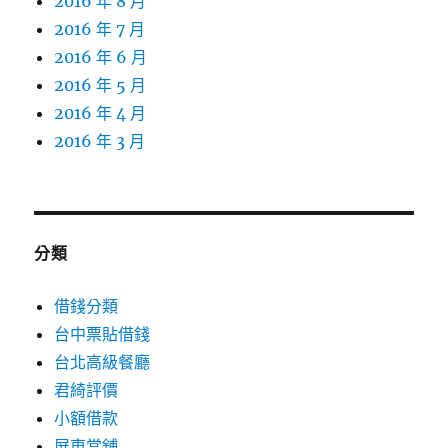
2016 年 8 月
2016 年 7 月
2016 年 6 月
2016 年 5 月
2016 年 4 月
2016 年 3 月
分類
借錢分類
台中票貼借錢
台北高級餐廳
君綺評價
小額借款
屏東當舖