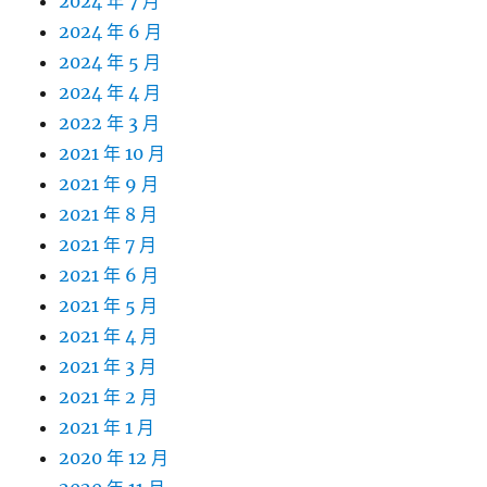
2024 年 7 月
2024 年 6 月
2024 年 5 月
2024 年 4 月
2022 年 3 月
2021 年 10 月
2021 年 9 月
2021 年 8 月
2021 年 7 月
2021 年 6 月
2021 年 5 月
2021 年 4 月
2021 年 3 月
2021 年 2 月
2021 年 1 月
2020 年 12 月