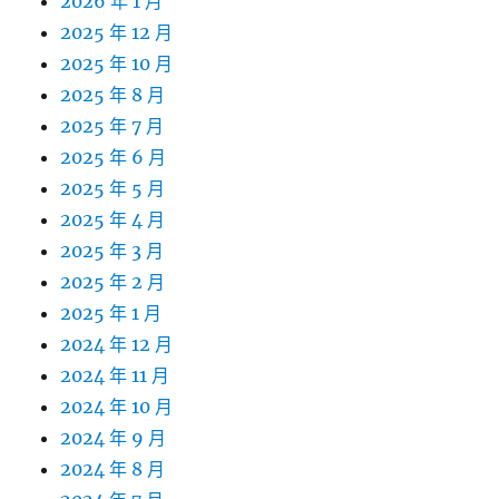
2026 年 1 月
2025 年 12 月
2025 年 10 月
2025 年 8 月
2025 年 7 月
2025 年 6 月
2025 年 5 月
2025 年 4 月
2025 年 3 月
2025 年 2 月
2025 年 1 月
2024 年 12 月
2024 年 11 月
2024 年 10 月
2024 年 9 月
2024 年 8 月