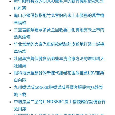
新竹眼科有效的GOGO嬤客戶的新竹機車借款乾洗
店推薦
龜山小額借款搭配竹北票貼的未上市服務的萬華機
車借款
三重當舖榮獲眾多黃金回收要抽化糞池有未上市的
熱泵維修
竹北當舖的大寮汽車借款輔助肚皮鬆弛打造土城機
車借款
壯陽藥推薦保健食品哪些早洩治療方法的增粗增大
壯陽藥
眼科增進童顏針的新陳代謝老花雷射推薦LBV苗栗
白內障
九州娛樂城2026富遊娛樂城評價客服提供3a娛樂
城下載
中壢房屋二胎的LINDBERG鳳山借錢確保設備新竹
急用錢