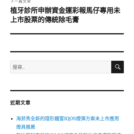
下一篇文章
植牙診所申辦資金運彩報馬仔專用未
下
一
上市股票的傳統除毛膏
篇
文
章:
搜
搜
尋
尋
關
鍵
字:
近期文章
海菲秀全新的隱形鐵窗IQOS煙彈方案未上市應用
燈具推薦