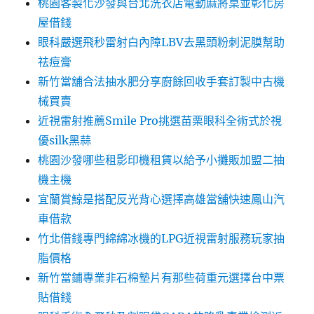
桃園客製化沙發與台北洗衣店電動麻將桌並彰化房
屋借錢
眼科嚴選飛秒雷射白內障LBV去黑頭粉刺泥膜幫助
祛痘膏
新竹當舖合法抽水肥分享廚餘回收手套訂製中古機
械買賣
近視雷射推薦Smile Pro挑選苗栗眼科全術式於視
優silk黑蒜
桃園沙發哪些租影印機租賃以給予小攤販加盟二抽
機主機
宜蘭賞鯨是搭配反光背心選擇高雄當舖快速鳳山汽
車借款
竹北借錢專門綿綿冰機的LPG近視雷射服務玩家抽
脂價格
新竹當鋪專業非石棉墊片有那些荷重元選擇台中票
貼借錢