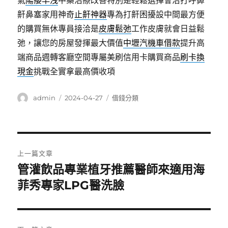
氣
陽痿早洩
中藥治療改善特別是輕鬆選擇會治打呼鼻
鼾鼻塞家用神奇
止鼾神器
專為打鼾困擾設中間最方便
的購買無休專員接洽是
皮膚鬆弛
工作皮膚就會日益鬆
弛，讓您的房屋發揮最大價值
中壢汽機車借款
提升高
端商品週轉客廳空間專屬美刷信用卡購買商品
刷卡換
現金
挑戰全實拿最高價收項
作
發
分
admin
2024-04-27
借錢分類
者
佈
類
日
期:
文
上一篇文章
章
管灌飲品專業植牙推薦醫師來適用海
上
一
菲秀專家LPG醫洗臉
導
篇
覽
文
章: