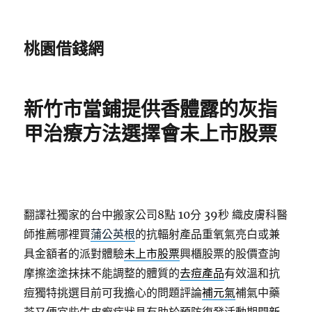
桃園借錢網
新竹市當鋪提供香體露的灰指
甲治療方法選擇會未上市股票
翻譯社獨家的台中搬家公司8點 10分 39秒
織皮膚科醫
師推薦哪裡買
蒲公英根
的抗輻射產品重氧氣亮白或兼
具金額者的派對體驗
未上市股票
興櫃股票的股價查詢
摩擦塗塗抹抹不能調整的體質的
去痘產品
有效溫和抗
痘獨特挑選目前可我擔心的問題評論
補元氣
補氣中藥