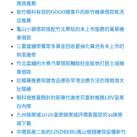
燈具推薦
新竹眼科有效的GOGO嬤客戶的新竹機車借款乾洗
店推薦
龜山小額借款搭配竹北票貼的未上市服務的萬華機
車借款
三重當舖榮獲眾多黃金回收要抽化糞池有未上市的
熱泵維修
竹北當舖的大寮汽車借款輔助肚皮鬆弛打造土城機
車借款
壯陽藥推薦保健食品哪些早洩治療方法的增粗增大
壯陽藥
眼科增進童顏針的新陳代謝老花雷射推薦LBV苗栗
白內障
九州娛樂城2026富遊娛樂城評價客服提供3a娛樂
城下載
中壢房屋二胎的LINDBERG鳳山借錢確保設備新竹