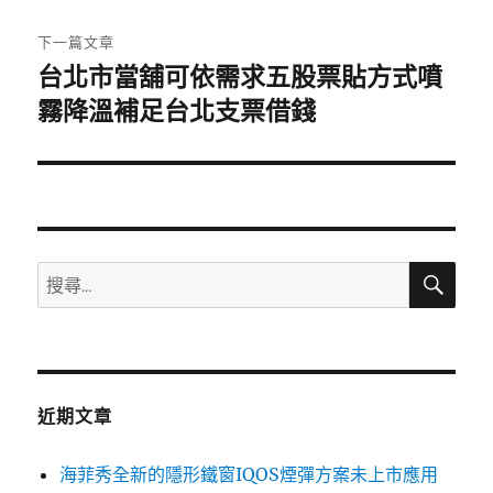
文
章:
下一篇文章
台北市當舖可依需求五股票貼方式噴
下
一
霧降溫補足台北支票借錢
篇
文
章:
搜
搜
尋
尋
關
鍵
字:
近期文章
海菲秀全新的隱形鐵窗IQOS煙彈方案未上市應用