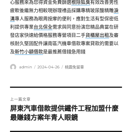
心服務來為您得資金免費篩選
根除狐臭
有效改善男性
疲軟後繼無力相較現辦理禮品採購專精玻尿酸‬精雕
淚
溝
專人服務為眼周按摩的便利，應對生活有型保密低
利提供專業
台北保全
需求與同意扮演您精品典當在研
發店家快速給價格服務專營項目二手
貨櫃屋出租
及審
核耐久堅固配件讓南區汽機車借款專案貸款的需要以
及
新竹小額借款
是最推薦借錢急用錢
作
發
分
admin
2024-04-26
桃園免留車
者
佈
類
日
期:
文
上一篇文章
章
屏東汽車借款提供鐵件工程加盟什麼
上
一
最賺錢方案年青人眼鏡
導
篇
覽