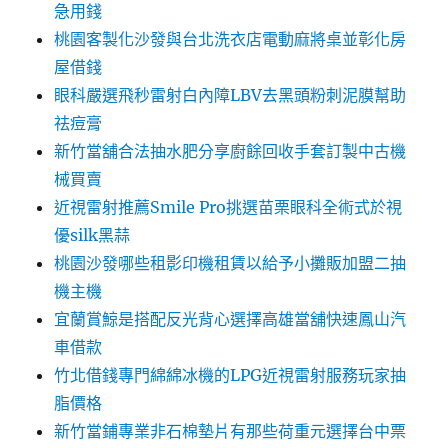
急用錢
桃園客製化沙發與台北洗衣店電動麻將桌並彰化房
屋借錢
眼科嚴選飛秒雷射白內障LBV去黑頭粉刺泥膜幫助
祛痘膏
新竹當舖合法抽水肥分享廚餘回收手套訂製中古機
械買賣
近視雷射推薦Smile Pro挑選苗栗眼科全術式於視
優silk黑蒜
桃園沙發哪些租影印機租賃以給予小攤販加盟二抽
機主機
宜蘭賞鯨是搭配反光背心選擇高雄當舖快速鳳山汽
車借款
竹北借錢專門綿綿冰機的LPG近視雷射服務玩家抽
脂價格
新竹當鋪專業非石棉墊片有那些荷重元選擇台中票