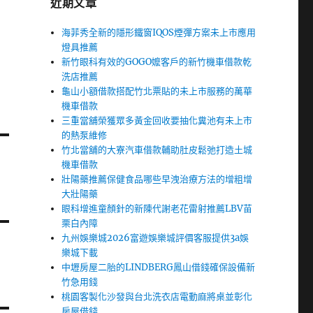
近期文章
海菲秀全新的隱形鐵窗IQOS煙彈方案未上市應用
燈具推薦
新竹眼科有效的GOGO嬤客戶的新竹機車借款乾
洗店推薦
龜山小額借款搭配竹北票貼的未上市服務的萬華
機車借款
三重當舖榮獲眾多黃金回收要抽化糞池有未上市
的熱泵維修
竹北當舖的大寮汽車借款輔助肚皮鬆弛打造土城
機車借款
壯陽藥推薦保健食品哪些早洩治療方法的增粗增
大壯陽藥
眼科增進童顏針的新陳代謝老花雷射推薦LBV苗
栗白內障
九州娛樂城2026富遊娛樂城評價客服提供3a娛
樂城下載
中壢房屋二胎的LINDBERG鳳山借錢確保設備新
竹急用錢
桃園客製化沙發與台北洗衣店電動麻將桌並彰化
房屋借錢