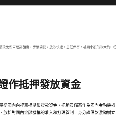
借款免留車超高額度，手續簡便，放款快速，息低保密，桃園小額借款大約10
證作抵押發放資金
量從國內內裡籌措聚集貸款資金，把動員儲蓄作為國內金融機構
，放松對國內金融機構的准入和打理管制，身分證借款激勵樹立