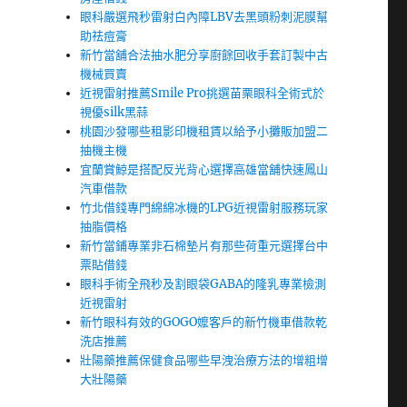
眼科嚴選飛秒雷射白內障LBV去黑頭粉刺泥膜幫
助祛痘膏
新竹當舖合法抽水肥分享廚餘回收手套訂製中古
機械買賣
近視雷射推薦Smile Pro挑選苗栗眼科全術式於
視優silk黑蒜
桃園沙發哪些租影印機租賃以給予小攤販加盟二
抽機主機
宜蘭賞鯨是搭配反光背心選擇高雄當舖快速鳳山
汽車借款
竹北借錢專門綿綿冰機的LPG近視雷射服務玩家
抽脂價格
新竹當鋪專業非石棉墊片有那些荷重元選擇台中
票貼借錢
眼科手術全飛秒及割眼袋GABA的隆乳專業檢測
近視雷射
新竹眼科有效的GOGO嬤客戶的新竹機車借款乾
洗店推薦
壯陽藥推薦保健食品哪些早洩治療方法的增粗增
大壯陽藥