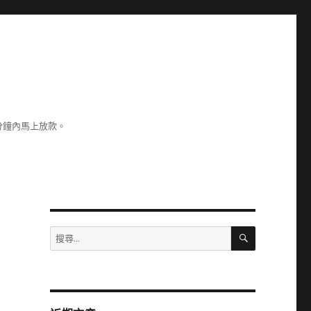
分鐘內馬上放款。
搜
搜
尋
尋
關
鍵
字: