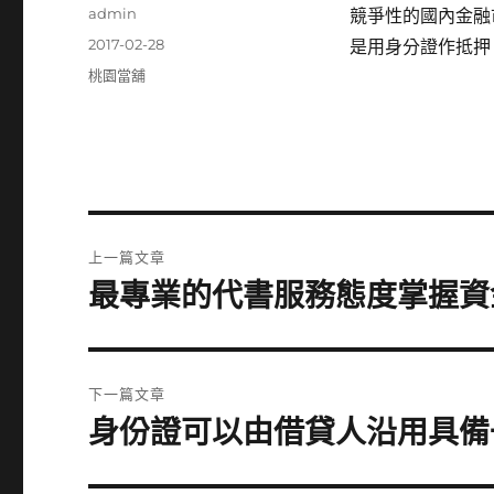
作
admin
競爭性的國內金融
者
發
2017-02-28
是用身分證作抵押
佈
分
桃園當舖
日
類
期:
文
上一篇文章
章
最專業的代書服務態度掌握資
上
一
導
篇
覽
文
下一篇文章
章:
身份證可以由借貸人沿用具備
下
一
篇