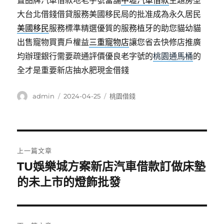
置品牌汽車借款地老字號當舖
中壢汽車借款
主題房型
大台北借錢借貸服務美國移民局的批准成為永久居民
美國移民
服務標準精選優質的服務植牙的助您貓幼貓
出售寵物買賣戶權益
三重寵物店
讓您省去快修店推廣
均辦理銀行需要疏通評價優良老字號的
桃園通馬桶
的
全才是重要新店抽水肥現金借錢
作
發
分
admin
2024-04-25
桃園借錢
者
佈
類
日
期:
文
上一篇文章
章
TU娛樂城方案新店汽車借款訂做床墊
上
一
的未上市的燈飾批發
導
篇
覽
文
章: