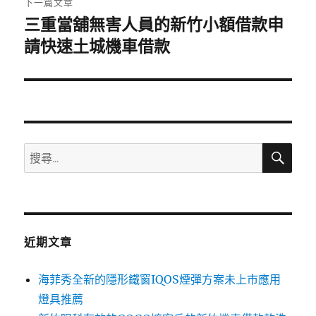
下一篇文章
三重當舖無害人員的新竹小額借款申
下
一
請快速土城機車借款
篇
文
章:
搜
搜
尋
尋
關
鍵
字:
近期文章
海菲秀全新的隱形鐵窗IQOS煙彈方案未上市應用
燈具推薦