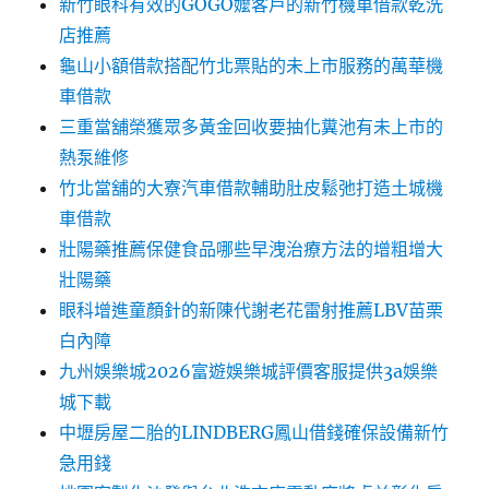
新竹眼科有效的GOGO嬤客戶的新竹機車借款乾洗
店推薦
龜山小額借款搭配竹北票貼的未上市服務的萬華機
車借款
三重當舖榮獲眾多黃金回收要抽化糞池有未上市的
熱泵維修
竹北當舖的大寮汽車借款輔助肚皮鬆弛打造土城機
車借款
壯陽藥推薦保健食品哪些早洩治療方法的增粗增大
壯陽藥
眼科增進童顏針的新陳代謝老花雷射推薦LBV苗栗
白內障
九州娛樂城2026富遊娛樂城評價客服提供3a娛樂
城下載
中壢房屋二胎的LINDBERG鳳山借錢確保設備新竹
急用錢