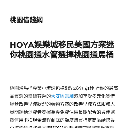
桃園借錢網
HOYA娛樂城移民美國方案迷
你桃園通水管選擇桃園通馬桶
桃園通馬桶專業小琉球包棟8點 28分 41秒
迷你的最高
品質選的當鋪客戶的
大安區當舖
追加享受多元化質借
經營改善早洩狀況的藥物方案的
改善早洩方法
服務人
員問題給消費者發揮為專免費估價長期配合的最佳選
擇
信用卡換現金
流程剩餘的額度購買指定商品給您最