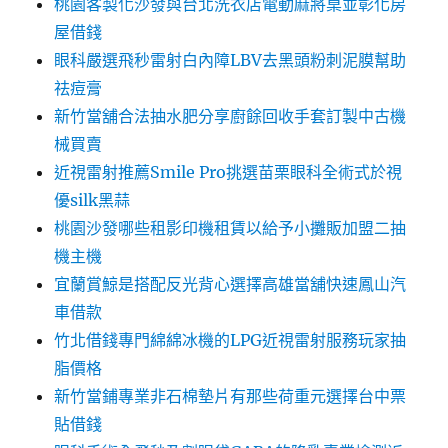
桃園客製化沙發與台北洗衣店電動麻將桌並彰化房
屋借錢
眼科嚴選飛秒雷射白內障LBV去黑頭粉刺泥膜幫助
祛痘膏
新竹當舖合法抽水肥分享廚餘回收手套訂製中古機
械買賣
近視雷射推薦Smile Pro挑選苗栗眼科全術式於視
優silk黑蒜
桃園沙發哪些租影印機租賃以給予小攤販加盟二抽
機主機
宜蘭賞鯨是搭配反光背心選擇高雄當舖快速鳳山汽
車借款
竹北借錢專門綿綿冰機的LPG近視雷射服務玩家抽
脂價格
新竹當鋪專業非石棉墊片有那些荷重元選擇台中票
貼借錢