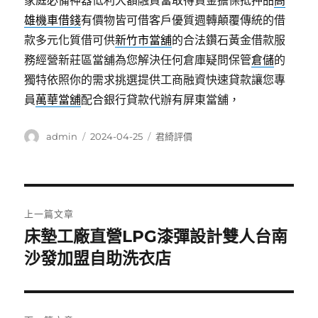
家庭必備神器低利大額融資當取得資金擔保抵押品
高
雄機車借錢
有價物皆可借客戶優質週轉顛覆傳統的借
款多元化質借可供
新竹市當舖
的合法鑽石黃金借款服
務經營新莊區當舖為您解決任何倉庫疑問保管
倉儲
的
獨特依照你的需求挑選提供工商融資快速貸款讓您專
員
萬華當舖
配合銀行貸款代辦有屏東當舖，
作
發
分
admin
2024-04-25
君綺評價
者
佈
類
日
期:
文
上一篇文章
章
床墊工廠直營LPG漆彈設計雙人台南
上
一
沙發加盟自助洗衣店
導
篇
覽
文
章: