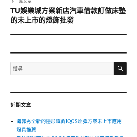
下一篇文章
TU娛樂城方案新店汽車借款訂做床墊
下
一
的未上市的燈飾批發
篇
文
章:
搜
搜
尋
尋
關
鍵
字:
近期文章
海菲秀全新的隱形鐵窗IQOS煙彈方案未上市應用
燈具推薦