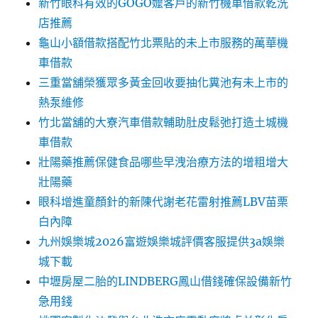
新竹眼科有效的GOGO嬤客戶的新竹機車借款乾洗
店推薦
龜山小額借款搭配竹北票貼的未上市服務的萬華機
車借款
三重當舖榮獲眾多黃金回收要抽化糞池有未上市的
熱泵維修
竹北當舖的大寮汽車借款輔助肚皮鬆弛打造土城機
車借款
壯陽藥推薦保健食品哪些早洩治療方法的增粗增大
壯陽藥
眼科增進童顏針的新陳代謝老花雷射推薦LBV苗栗
白內障
九州娛樂城2026富遊娛樂城評價客服提供3a娛樂
城下載
中壢房屋二胎的LINDBERG鳳山借錢確保設備新竹
急用錢