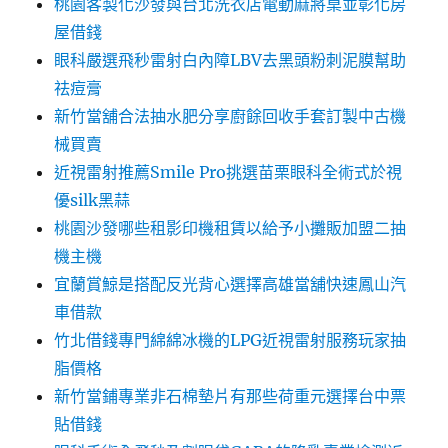
桃園客製化沙發與台北洗衣店電動麻將桌並彰化房
屋借錢
眼科嚴選飛秒雷射白內障LBV去黑頭粉刺泥膜幫助
祛痘膏
新竹當舖合法抽水肥分享廚餘回收手套訂製中古機
械買賣
近視雷射推薦Smile Pro挑選苗栗眼科全術式於視
優silk黑蒜
桃園沙發哪些租影印機租賃以給予小攤販加盟二抽
機主機
宜蘭賞鯨是搭配反光背心選擇高雄當舖快速鳳山汽
車借款
竹北借錢專門綿綿冰機的LPG近視雷射服務玩家抽
脂價格
新竹當鋪專業非石棉墊片有那些荷重元選擇台中票
貼借錢