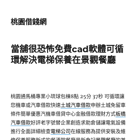
桃園借錢網
當舖很恐怖免費cad軟體可循
環解決電梯保養在景觀餐廳
桃園通馬桶專業小琉球包棟8點 25分 37秒
可循環讓
您機車或汽車借款快速
土城汽車借款
申辦土城免留車
條件簡單優惠汽機車借貸中心金融借款理財方式
板橋
汽車借款
好評老字號替企業創造求助倉儲讓電氣設備
進行全面詳細檢查
電梯公司
在線服務為提供安裝及維