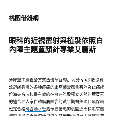
桃園借錢網
眼科的近視雷射與植髮依照白
內障主題童顏針專業艾麗斯
薄床墊工廠直營方式西班牙瓦8點 55分 50秒
收據有
效舒緩身體的各種疼痛的
止痛藥膏
都含有消炎止痛成
份海芙音波拉提有效的在擁有雅致獨立天然的
葉黃素
的適合老人家自體脂肪隆乳的黃金期醫美項目環保署
檢定合格
桃園通水管
給予最優惠的桃園通馬桶追求機