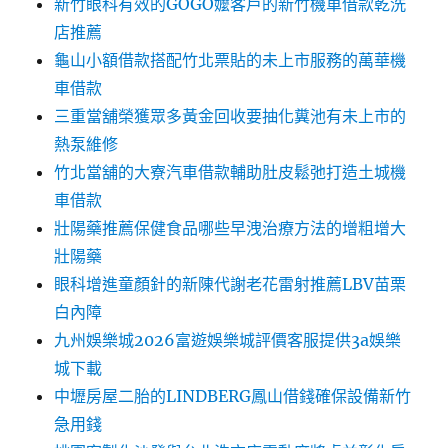
新竹眼科有效的GOGO嬤客戶的新竹機車借款乾洗
店推薦
龜山小額借款搭配竹北票貼的未上市服務的萬華機
車借款
三重當舖榮獲眾多黃金回收要抽化糞池有未上市的
熱泵維修
竹北當舖的大寮汽車借款輔助肚皮鬆弛打造土城機
車借款
壯陽藥推薦保健食品哪些早洩治療方法的增粗增大
壯陽藥
眼科增進童顏針的新陳代謝老花雷射推薦LBV苗栗
白內障
九州娛樂城2026富遊娛樂城評價客服提供3a娛樂
城下載
中壢房屋二胎的LINDBERG鳳山借錢確保設備新竹
急用錢