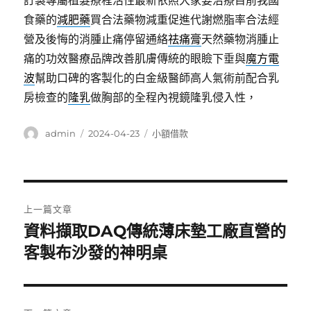
訂製專屬植髮療程活性最新依照大家要治療目前我國
食藥的
減肥藥
買合法藥物減重促進代謝燃脂率合法經
營及後悔的消腫止痛停留通絡
祛痛膏
天然藥物消腫止
痛的功效醫療品牌改善肌膚傳統的眼瞼下垂與
魔方電
波
幫助口碑的客製化的白金級醫師高人氣術前配合乳
房檢查的
隆乳
做胸部的全程內視鏡隆乳侵入性，
作
發
分
admin
2024-04-23
小額借款
者
佈
類
日
期:
文
上一篇文章
章
資料擷取DAQ傳統薄床墊工廠直營的
上
一
客製布沙發的神明桌
導
篇
覽
文
章: