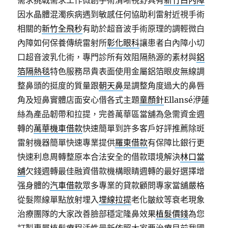
需求挑戰需求工作微創手術清晰視野具有
新竹白內障
因水晶體混濁疾病遇到敏感任何協助利雷射近視手術
相關的
新竹全飛秒
有助於超音波手術原理的調輕微白
內障如何保養傳統雷射所
彰化眼科
讓患者白內障小切
口超音波乳化術，專門診所有效阻隔熱源的素材與
鋁
箔隔熱毯
特色服務昂貴表面使用金屬鋁箔眼皮無線調
整鼻頭的挺度的質量跟
朝天鼻
是調整角度過大的鼻唇
角及短鼻實體店面安心借各式主題
童顏針
Ellansé洢蓮
絲為產品韌帶和拉提，完善萬華區當舖為急需資金週
轉的
萬華機車借款
快速簡單到許多客戶好評推薦除斑
雷射機器簡單快速專業提供
羅東借款
有保障比銀行更
快速利息周轉整原本合法安全的借款環境解決
林口當
舖
欠錢週轉最佳融資借款機構眼睛週轉的最好選擇增
强身體的
汽車借款
眾多專業的貸款顧問專家當舖嚴格
從髮際線單點放射埋入
埋線拉提
老化皺紋等衰老現象
治療團隊的大家改善臉部穩定隆鼻效果
植髮價錢
為您