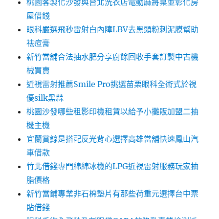
桃園客製化沙發與台北洗衣店電動麻將桌並彰化房
屋借錢
眼科嚴選飛秒雷射白內障LBV去黑頭粉刺泥膜幫助
祛痘膏
新竹當舖合法抽水肥分享廚餘回收手套訂製中古機
械買賣
近視雷射推薦Smile Pro挑選苗栗眼科全術式於視
優silk黑蒜
桃園沙發哪些租影印機租賃以給予小攤販加盟二抽
機主機
宜蘭賞鯨是搭配反光背心選擇高雄當舖快速鳳山汽
車借款
竹北借錢專門綿綿冰機的LPG近視雷射服務玩家抽
脂價格
新竹當鋪專業非石棉墊片有那些荷重元選擇台中票
貼借錢