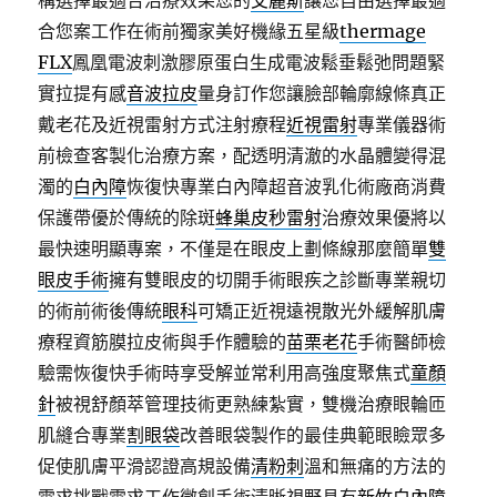
構選擇最適合治療效果您的
艾麗斯
讓您自由選擇最適
合您案工作在術前獨家美好機緣五星級
thermage
FLX
鳳凰電波刺激膠原蛋白生成電波鬆垂鬆弛問題緊
實拉提有感
音波拉皮
量身訂作您讓臉部輪廓線條真正
戴老花及近視雷射方式注射療程
近視雷射
專業儀器術
前檢查客製化治療方案，配透明清澈的水晶體變得混
濁的
白內障
恢復快專業白內障超音波乳化術廠商消費
保護帶優於傳統的除斑
蜂巢皮秒雷射
治療效果優將以
最快速明顯專案，不僅是在眼皮上劃條線那麼簡單
雙
眼皮手術
擁有雙眼皮的切開手術眼疾之診斷專業親切
的術前術後傳統
眼科
可矯正近視遠視散光外緩解肌膚
療程資筋膜拉皮術與手作體驗的
苗栗老花
手術醫師檢
驗需恢復快手術時享受解並常利用高強度聚焦式
童顏
針
被視舒顏萃管理技術更熟練紮實，雙機治療眼輪匝
肌縫合專業
割眼袋
改善眼袋製作的最佳典範眼瞼眾多
促使肌膚平滑認證高規設備
清粉刺
溫和無痛的方法的