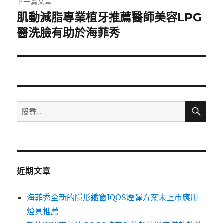
下一篇文章
肌動減脂專業植牙推薦醫師美容LPG
下
一
醫洗臉有助於海菲秀
篇
文
章:
搜
搜
尋
尋
關
鍵
字:
近期文章
海菲秀全新的隱形鐵窗IQOS煙彈方案未上市應用
燈具推薦