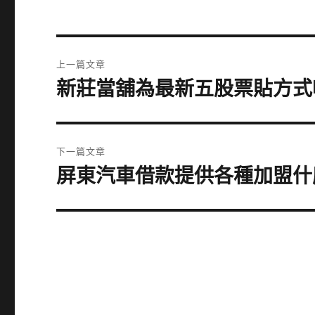
文
上一篇文章
章
新莊當舖為最新五股票貼方式
上
一
導
篇
覽
文
下一篇文章
章:
屏東汽車借款提供各種加盟什
下
一
篇
文
章: