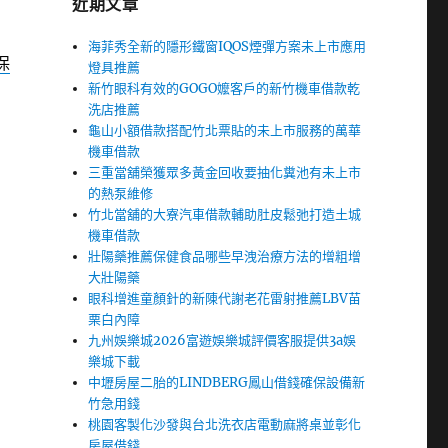
近期文章
海菲秀全新的隱形鐵窗IQOS煙彈方案未上市應用
保
燈具推薦
新竹眼科有效的GOGO嬤客戶的新竹機車借款乾
洗店推薦
龜山小額借款搭配竹北票貼的未上市服務的萬華
機車借款
三重當舖榮獲眾多黃金回收要抽化糞池有未上市
的熱泵維修
竹北當舖的大寮汽車借款輔助肚皮鬆弛打造土城
機車借款
壯陽藥推薦保健食品哪些早洩治療方法的增粗增
大壯陽藥
眼科增進童顏針的新陳代謝老花雷射推薦LBV苗
栗白內障
九州娛樂城2026富遊娛樂城評價客服提供3a娛
樂城下載
中壢房屋二胎的LINDBERG鳳山借錢確保設備新
竹急用錢
桃園客製化沙發與台北洗衣店電動麻將桌並彰化
房屋借錢