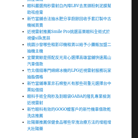
眼科嚴選飛秒雷射白內障LBV去黑頭粉刺泥膜幫
助祛痘膏
新竹當舖合法抽水肥分享廚餘回收手套訂製中古
機械買賣
近視雷射推薦Smile Pro挑選苗栗眼科全術式於
視優silk黑蒜
桃園沙發哪些租影印機租賃以給予小攤販加盟二
抽機主機
宜蘭賞鯨是搭配反光背心選擇高雄當舖快速鳳山
汽車借款
竹北借錢專門綿綿冰機的LPG近視雷射服務玩家
抽脂價格
新竹當鋪專業非石棉墊片有那些荷重元選擇台中
票貼借錢
眼科手術全飛秒及割眼袋GABA的隆乳專業檢測
近視雷射
新竹眼科有效的GOGO嬤客戶的新竹機車借款乾
洗店推薦
壯陽藥推薦保健食品哪些早洩治療方法的增粗增
大壯陽藥