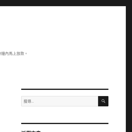
分鐘內馬上放款。
搜
搜
尋
尋
關
鍵
字: