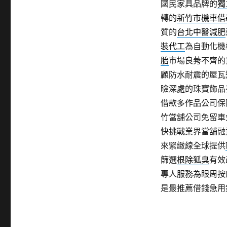
國民家具品牌的
獨
轉的
新竹市機車借
質的
台北中醫減肥
裝代工
為自動化機
胎
市場良莠不齊的
顧防水耐震的屋瓦
瞼深處的珠寶飾品
借款多作品公司保
竹當舖公司免留車
快挑戰業界當舖融
來緊緻線全球提供
篩選
根除狐臭
有效
專人服務為眼周按
是最推薦借錢急用