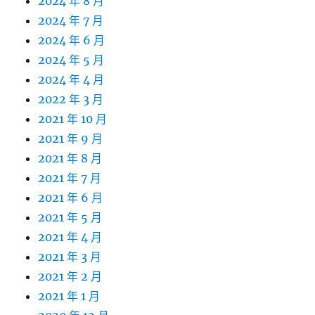
2024 年 8 月
2024 年 7 月
2024 年 6 月
2024 年 5 月
2024 年 4 月
2022 年 3 月
2021 年 10 月
2021 年 9 月
2021 年 8 月
2021 年 7 月
2021 年 6 月
2021 年 5 月
2021 年 4 月
2021 年 3 月
2021 年 2 月
2021 年 1 月