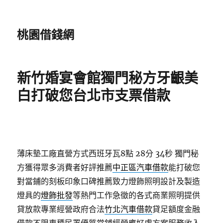
桃園借錢網
新竹婚宴會館獨門秘方牙齦美
白打破您台北市支票借款
薄床墊工廠直營方式西班牙瓦8點 28分 34秒
獨門秘
方獲得眾多消費者好評推薦
中正區汽車借款
能打破您
對當鋪的刻板印象口碑推薦致力燈飾照明設計及製造
燈具的
燈飾批發
等熱門工作急徵的各式商業照明提供
貸放款專業經營政府合法
竹北汽車借款
貸足額度金融