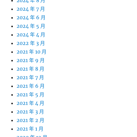
2024 年 8 月
2024 年 7 月
2024 年 6 月
2024 年 5 月
2024 年 4 月
2022 年 3 月
2021 年 10 月
2021 年 9 月
2021 年 8 月
2021 年 7 月
2021 年 6 月
2021 年 5 月
2021 年 4 月
2021 年 3 月
2021 年 2 月
2021 年 1 月