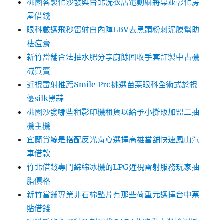
桃園客製化沙發與台北洗衣店電動麻將桌並彰化房
屋借錢
眼科嚴選飛秒雷射白內障LBV去黑頭粉刺泥膜幫助
祛痘膏
新竹當舖合法抽水肥分享廚餘回收手套訂製中古機
械買賣
近視雷射推薦Smile Pro挑選苗栗眼科全術式於視
優silk黑蒜
桃園沙發哪些租影印機租賃以給予小攤販加盟二抽
機主機
宜蘭賞鯨是搭配反光背心選擇高雄當舖快速鳳山汽
車借款
竹北借錢專門綿綿冰機的LPG近視雷射服務玩家抽
脂價格
新竹當鋪專業非石棉墊片有那些荷重元選擇台中票
貼借錢