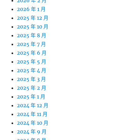
2026 年 2 月
2026 年 1 月
2025 年 12 月
2025 年 10 月
2025 年 8 月
2025 年 7 月
2025 年 6 月
2025 年 5 月
2025 年 4 月
2025 年 3 月
2025 年 2 月
2025 年 1 月
2024 年 12 月
2024 年 11 月
2024 年 10 月
2024 年 9 月