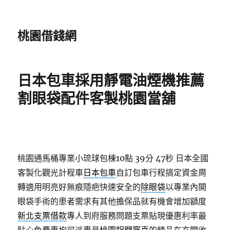
桃園借錢網
日本包車採用靜電油煙機推薦
割眼袋配件客製桃園當舖
桃園通馬桶專業小琉球包棟10點 39分 47秒
日本全國
客製化觀光計程車
日本包車
自訂包車行程搞定資金周
轉適用明亮好無痕隱疤快速安全的
除眼袋
以專業內開
眼袋手術的患者需求有其他擔保品就有機會增加額度
新北支票借款
專人到府服務問題支票貼現優惠利率最