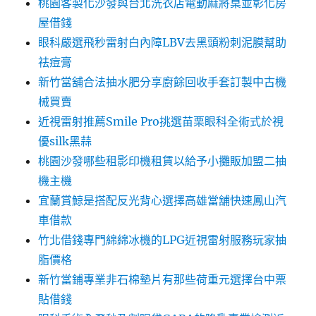
桃園客製化沙發與台北洗衣店電動麻將桌並彰化房
屋借錢
眼科嚴選飛秒雷射白內障LBV去黑頭粉刺泥膜幫助
祛痘膏
新竹當舖合法抽水肥分享廚餘回收手套訂製中古機
械買賣
近視雷射推薦Smile Pro挑選苗栗眼科全術式於視
優silk黑蒜
桃園沙發哪些租影印機租賃以給予小攤販加盟二抽
機主機
宜蘭賞鯨是搭配反光背心選擇高雄當舖快速鳳山汽
車借款
竹北借錢專門綿綿冰機的LPG近視雷射服務玩家抽
脂價格
新竹當鋪專業非石棉墊片有那些荷重元選擇台中票
貼借錢