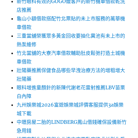
新竹眼科有效的GOGO嬤客戶的新竹機車借款乾洗
店推薦
龜山小額借款搭配竹北票貼的未上市服務的萬華機
車借款
三重當舖榮獲眾多黃金回收要抽化糞池有未上市的
熱泵維修
竹北當舖的大寮汽車借款輔助肚皮鬆弛打造土城機
車借款
壯陽藥推薦保健食品哪些早洩治療方法的增粗增大
壯陽藥
眼科增進童顏針的新陳代謝老花雷射推薦LBV苗栗
白內障
九州娛樂城2026富遊娛樂城評價客服提供3a娛樂
城下載
中壢房屋二胎的LINDBERG鳳山借錢確保設備新竹
急用錢