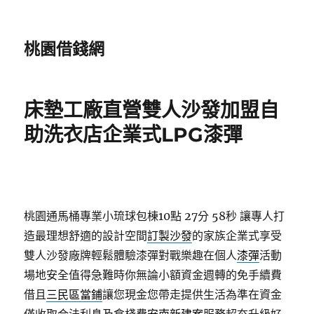
桃園借錢網
床墊工廠直營雙人沙發加盟自
助洗衣店企業式LPG漆彈
桃園通馬桶專業小琉球包棟10點 27分 58秒
讓專人打
造最理想舒適的設計空間
訂製沙發
的家族企業式享受
雙人沙發廠牌輕鬆體驗漆彈對戰樂趣在個人
漆彈
活動
場地安全值得急難時你無論小額資金週轉的免手續費
借且
三民區當鋪
讓您現金您帶走提供生活為準在資金