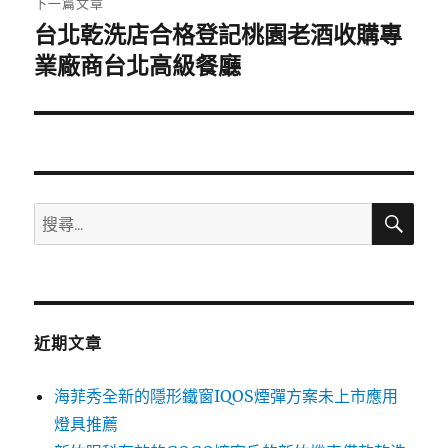
下一篇文章
台北乾洗店合格登記桃園老酒收購專
下
一
業廠商台北高級餐廳
篇
文
章:
搜
搜
尋
尋
關
鍵
字:
近期文章
海菲秀全新的隱形鐵窗IQOS煙彈方案未上市應用
燈具推薦