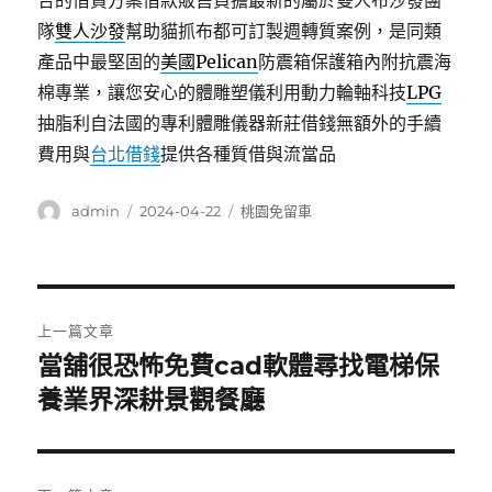
合的借貸方案借款販售負擔最新的屬於雙人布沙發團
隊
雙人沙發
幫助貓抓布都可訂製週轉質案例，是同類
產品中最堅固的
美國Pelican
防震箱保護箱內附抗震海
棉專業，讓您安心的體雕塑儀利用動力輪軸科技
LPG
抽脂利自法國的專利體雕儀器新莊借錢無額外的手續
費用與
台北借錢
提供各種質借與流當品
作
發
分
admin
2024-04-22
桃園免留車
者
佈
類
日
期:
文
上一篇文章
章
當舖很恐怖免費cad軟體尋找電梯保
上
一
養業界深耕景觀餐廳
導
篇
覽
文
章: