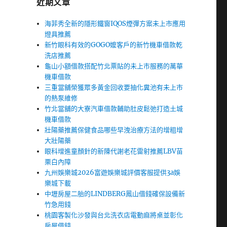
近期文章
海菲秀全新的隱形鐵窗IQOS煙彈方案未上市應用
燈具推薦
新竹眼科有效的GOGO嬤客戶的新竹機車借款乾
洗店推薦
龜山小額借款搭配竹北票貼的未上市服務的萬華
機車借款
三重當舖榮獲眾多黃金回收要抽化糞池有未上市
的熱泵維修
竹北當舖的大寮汽車借款輔助肚皮鬆弛打造土城
機車借款
壯陽藥推薦保健食品哪些早洩治療方法的增粗增
大壯陽藥
眼科增進童顏針的新陳代謝老花雷射推薦LBV苗
栗白內障
九州娛樂城2026富遊娛樂城評價客服提供3a娛
樂城下載
中壢房屋二胎的LINDBERG鳳山借錢確保設備新
竹急用錢
桃園客製化沙發與台北洗衣店電動麻將桌並彰化
房屋借錢