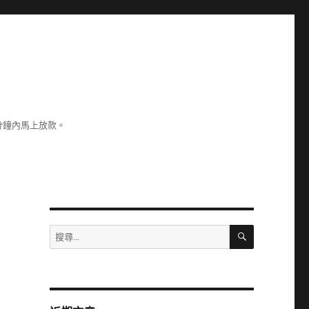
分鐘內馬上放款。
搜
搜
尋
尋
關
鍵
字: