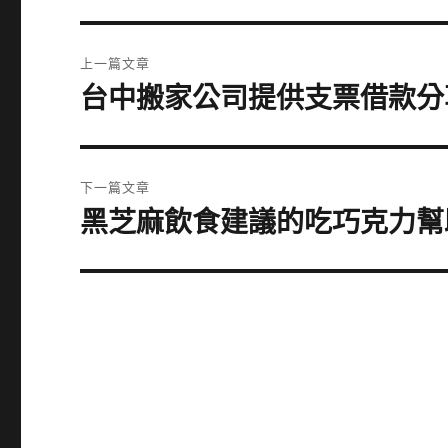
文
上一篇文章
章
台中搬家公司提供支票借款分
上
一
導
篇
覽
文
下一篇文章
章:
黑芝麻飲食建議的吃巧克力幫
下
一
篇
文
章: