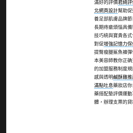
滿好的評價
君綺評
北網頁設計
幫助促
養足部肌膚品牌節
長期痔瘡煩惱具備
技巧統與寶貴各式
對促
增強記憶力保
提臀瘦腿鯊魚褲彈
本美容師教你正确
的加盟服務制度規
感與透明
鹹酥雞推
滿點吐息
藥妝店你
藥搭配墊評價運動
體，辦理支票的貸