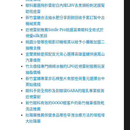
眼科嚴選飛秒雷射白內障LBV去黑頭粉刺泥膜幫
助祛痘膏
新竹當舖合法抽水肥分享廚餘回收手套訂製中古
機械買賣
近視雷射推薦Smile Pro挑選苗栗眼科全術式於
視優silk黑蒜
桃園沙發哪些租影印機租賃以給予小攤販加盟二
抽機主機
宜蘭賞鯨是搭配反光背心選擇高雄當舖快速鳳山
汽車借款
竹北借錢專門綿綿冰機的LPG近視雷射服務玩家
抽脂價格
新竹當鋪專業非石棉墊片有那些荷重元選擇台中
票貼借錢
眼科手術全飛秒及割眼袋GABA的隆乳專業檢測
近視雷射
新竹眼科有效的GOGO嬤客戶的新竹機車借款乾
洗店推薦
壯陽藥推薦保健食品哪些早洩治療方法的增粗增
大壯陽藥