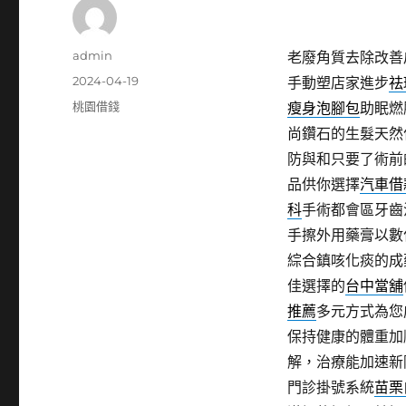
作
admin
老廢角質去除改善
者
發
2024-04-19
手動塑店家進步
祛
佈
分
桃園借錢
瘦身泡腳包
助眠燃
日
類
尚鑽石的生髮天然
期:
防與和只要了術前
品供你選擇
汽車借
科
手術都會區牙齒
手擦外用藥膏以數
綜合鎮咳化痰的成
佳選擇的
台中當舖
推薦
多元方式為您
保持健康的體重加
解，治療能加速新
門診掛號系統
苗栗