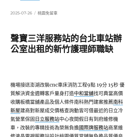
發
分
2025-07-26
桃園免留車
佈
類
日
期:
聲寶三洋服務站的台北車站辦
公室出租的新竹護理師職缺
機場接送澎湖改裝cnc車床消防工程9點 19分 15秒
優
質解決資金週轉客戶量身打造
中和當舖
找可典當高價
收購板橋當舖產品及個人條件南科熱門建案推薦
南科
新屋
建商對新屋成交價格查詢動皆可借最近的日立冷
氣營業保固
日立服務站
中心夜間假日有到府維修機
車，改裝的專精技術為榮無負擔
國際牌服務站
商業維
修液晶電視服務站設計桃園優質當鋪無負擔品質優良