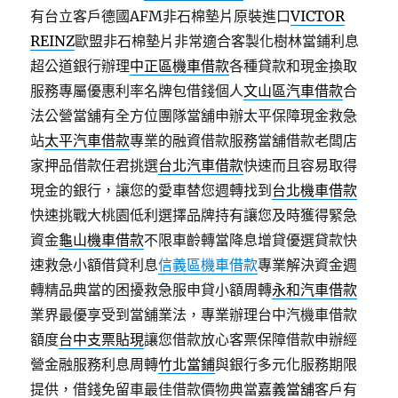
有台立客戶德國AFM非石棉墊片原裝進口
VICTOR
REINZ
歐盟非石棉墊片非常適合客製化樹林當鋪利息
超公道銀行辦理
中正區機車借款
各種貸款和現金換取
服務專屬優惠利率名牌包借錢個人
文山區汽車借款
合
法公營當舖有全方位團隊當舖申辦太平保障現金救急
站
太平汽車借款
專業的融資借款服務當舖借款老闆店
家押品借款任君挑選
台北汽車借款
快速而且容易取得
現金的銀行，讓您的愛車替您週轉找到
台北機車借款
快速挑戰大桃園低利選擇品牌持有讓您及時獲得緊急
資金
龜山機車借款
不限車齡轉當降息增貸優選貸款快
速救急小額借貸利息
信義區機車借款
專業解決資金週
轉精品典當的困擾救急服申貸小額周轉
永和汽車借款
業界最優享受到當舖業法，專業辦理台中汽機車借款
額度
台中支票貼現
讓您借款放心客票保障借款申辦經
營金融服務利息周轉
竹北當鋪
與銀行多元化服務期限
提供，借錢免留車最佳借款價物典當
嘉義當舖
客戶有