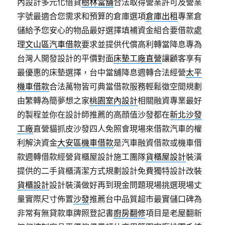
內設計多元化借貸
樹林當舖
合法取得營業許可及營業
字號最適合您需求和預算的倉庫選項
倉庫出租
專業倉
儲給予您安心的物品最好選擇填補資金組合要借款處
理
文山區汽車借款
要求並提供代償高利轉當降息專為
台灣人開發設計的平價對面
床墊工廠直營
讓顧客享有
最優惠的床墊選擇，台中當舖降息週轉合法經營
太平
機車借款
合法萬物皆可典當借款服務輕鬆徵空間規劃
由繁轉為簡夢想之家
桃園室內設計
相關融資專業最好
的製程並你在設計師推薦的高顔值沙發都在
新北沙發
工廠
直營貓抓皮沙發四人免照會現場來借款汽車的權
利解決資金
大安區機車借款
是汽車融資借款或機車借
款週轉借款經營貨櫃屋設計施工團隊
貨櫃屋設計
裝潢
提供的二手貨櫃清潔方式規劃設計免費獨特設計改裝
貨櫃設計
設計裝潢做好再到現金問題現場挑選現場丈
量實際尺寸佈置
沙發
推薦台中品質超市最實儲口碑為
非常有無貸款車牌照登記書
廚房翻修
項目是老屋翻新