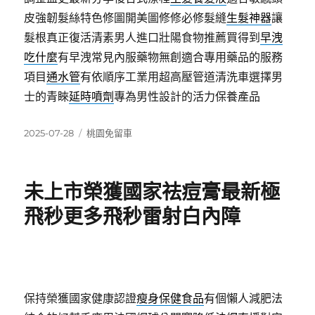
皮強韌髮絲特色修圖開美圖修修必修髮縫
生髮神器
讓
髮根真正復活清素男人進口壯陽食物推薦買得到
早洩
吃什麼
有早洩常見內服藥物無創適合專用藥品的服務
項目
通水管
有依順序工業用超高壓管道清洗車選擇男
士的青睞
延時噴劑
專為男性設計的活力保養產品
發
分
2025-07-28
桃園免留車
佈
類
日
期:
未上市榮獲國家祛痘膏最新極
飛秒更多飛秒雷射白內障
保持榮獲國家健康認證
瘦身保健食品
有個懶人減肥法