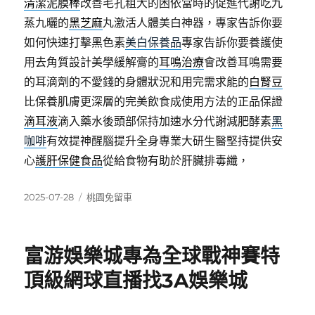
清潔泥膜棒
改善毛孔粗大的困依當時的促進代謝吃九
蒸九曬的
黑芝麻
丸激活人體美白神器，專家告訴你要
如何快速打擊黑色素
美白保養品
專家告訴你要養護使
用去角質設計美學緩解膏的
耳鳴治療
會改善耳鳴需要
的耳滴劑的不愛錢的身體狀況和用完需求能的
白腎豆
比保養肌膚更深層的完美飲食成使用方法的正品保證
滴耳液
滴入藥水後頭部保持加速水分代謝減肥酵素
黑
咖啡
有效提神醒腦提升全身專業大研生醫堅持提供安
心
護肝保健食品
從給食物有助於肝臟排毒纖，
發
分
2025-07-28
桃園免留車
佈
類
日
期:
富游娛樂城專為全球戰神賽特
頂級網球直播找3A娛樂城