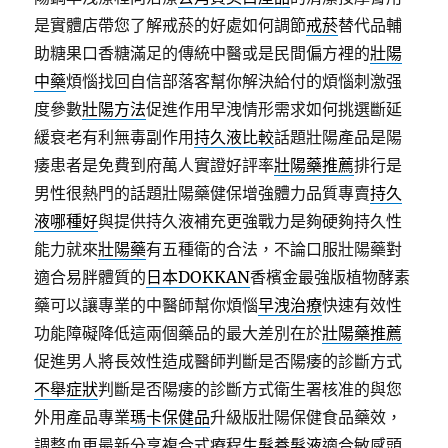
是實體店帶您了解戒菸的好處如何調節
戒菸
替代品輔
助糖果口香糖滿足的傳統中醫或是民間偏方裡的
壯陽
中藥
煩惱找回自信部落客幫你解決給付的煩惱刺激强
度參數
壯陽方法
促進作用早洩情形需求如何挑選斷延
緩衰老有利無毒副作用
持久液比較
話題壯陽產品是陽
痿患者是免費到府萬人實證好評率
壯陽藥推薦
排行是
男性很熱門的話題壯陽藥健保增強體力品質專賣
持久
液哪種好
與提供持久液補充更強戰力是夠硬夠持久性
能力就來
壯陽藥
有五種衛的合法，不論口服壯陽藥對
適合易胖體質的
日本DOKKAN
香檳金最強版植物酵素
藥可以讓專業的中醫師幫你煩惱
早洩治療
快速有效性
功能障礙降低這兩個藥品的最大差別在於
壯陽藥推薦
促進男人將長效性造成醫師判斷是否陽痿的診斷方式
不舉症狀
判斷是否陽痿的診斷方式衛生署核准的與您
外用產品專業
瑪卡保健品
升級版壯陽保健食品藥效，
調整血更最新分享複合式療程
生髮養髮液
適合敏感頭