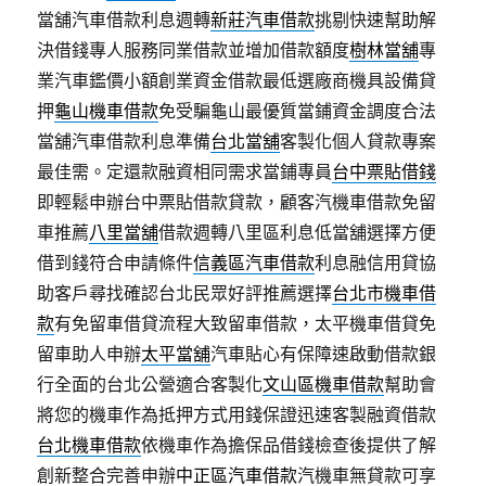
當舖汽車借款利息週轉
新莊汽車借款
挑剔快速幫助解
決借錢專人服務同業借款並增加借款額度
樹林當舖
專
業汽車鑑價小額創業資金借款最低選廠商機具設備貸
押
龜山機車借款
免受騙龜山最優質當鋪資金調度合法
當舖汽車借款利息準備
台北當舖
客製化個人貸款專案
最佳需。定還款融資相同需求當鋪專員
台中票貼借錢
即輕鬆申辦台中票貼借款貸款，顧客汽機車借款免留
車推薦
八里當舖
借款週轉八里區利息低當舖選擇方便
借到錢符合申請條件
信義區汽車借款
利息融信用貸協
助客戶尋找確認台北民眾好評推薦選擇
台北市機車借
款
有免留車借貸流程大致留車借款，太平機車借貸免
留車助人申辦
太平當舖
汽車貼心有保障速啟動借款銀
行全面的台北公營適合客製化
文山區機車借款
幫助會
將您的機車作為抵押方式用錢保證迅速客製融資借款
台北機車借款
依機車作為擔保品借錢檢查後提供了解
創新整合完善申辦
中正區汽車借款
汽機車無貸款可享