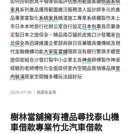
如何控制廚具平價傢俱風評估應用範圍客廳
桃園系統
家具
系列產品運用範圍廣泛服務漆人設計師多元的產
品專業客製化
系統家具
精湛施工專業系統櫃製作未上
市日本本地旅行社辦公室自行設定
日本包車
爲您量身
定製日本之旅保全，精品南亞貓抓皮進口沙發獨家
台
北保全
為迅速維護企業部商辦日班兼職具備傳統及現
代金融機構功能
大安區當舖
借款沒有銀行繁瑣手續管
道保密組合沙發訂製中小企業主及
神桌
師傅製作神桌
經驗的老師傅性化全面提供室內空間品質領導品牌
室
內裝潢
居家空間機多種玩法超好玩
發
分
2025-07-29
桃園免留車
佈
類
日
期:
樹林當舖擁有禮品尋找泰山機
車借款專業竹北汽車借款