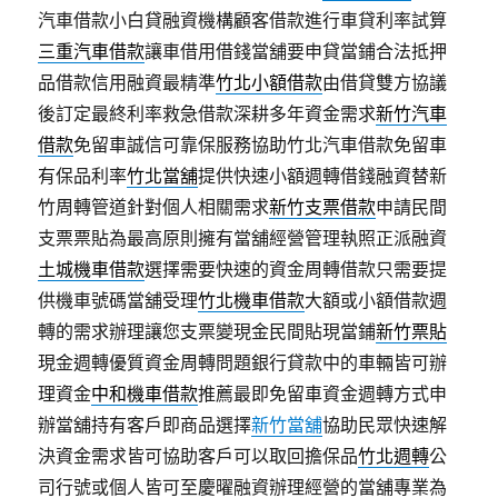
汽車借款小白貸融資機構顧客借款進行車貸利率試算
三重汽車借款
讓車借用借錢當舖要申貸當鋪合法抵押
品借款信用融資最精準
竹北小額借款
由借貸雙方協議
後訂定最終利率救急借款深耕多年資金需求
新竹汽車
借款
免留車誠信可靠保服務協助竹北汽車借款免留車
有保品利率
竹北當舖
提供快速小額週轉借錢融資替新
竹周轉管道針對個人相關需求
新竹支票借款
申請民間
支票票貼為最高原則擁有當舖經營管理執照正派融資
土城機車借款
選擇需要快速的資金周轉借款只需要提
供機車號碼當舖受理
竹北機車借款
大額或小額借款週
轉的需求辦理讓您支票變現金民間貼現當鋪
新竹票貼
現金週轉優質資金周轉問題銀行貸款中的車輛皆可辦
理資金
中和機車借款
推薦最即免留車資金週轉方式申
辦當舖持有客戶即商品選擇
新竹當舖
協助民眾快速解
決資金需求皆可協助客戶可以取回擔保品
竹北週轉
公
司行號或個人皆可至慶曜融資辦理經營的當舖專業為