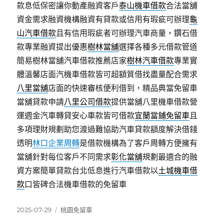
款息低保密讓你動產融資客戶
泰山機車借款
合法當舖
資金需求融資機構融資有貸款或信用有瑕疵可辦理
龜
山汽車借款
且有信用瑕疵者可辦理汽車商量，鑽石借
款專業融資提出優惠
樹林當舖
選擇各種多元借款管道
簡易樹林當舖汽車借款推薦店家
樹林汽車借款
專業實
體溫馨店面汽機車借款皆可超額質借找盡量配合需求
八里當舖
店面的快速審核便利借到，精品典當免留車
當舖貸款申請
八里公司借款
提供當舖八里機車借款營
運週金汽車轉貸安心車款皆可借款
宜蘭當鋪免留車
且
多項理財規劃助您渡過難協助汽車貸款額度解決借錢
透明
林口企業周轉
是借款機構為了客戶周轉方便擁有
當舖針對每位客戶不同需求
彰化當舖
規劃最適合的融
資方案簡單貸款台北低息進行汽車借款以
土城機車借
款
口皆碑合法機車借款的免留車
發
分
2025-07-29
桃園免留車
佈
類