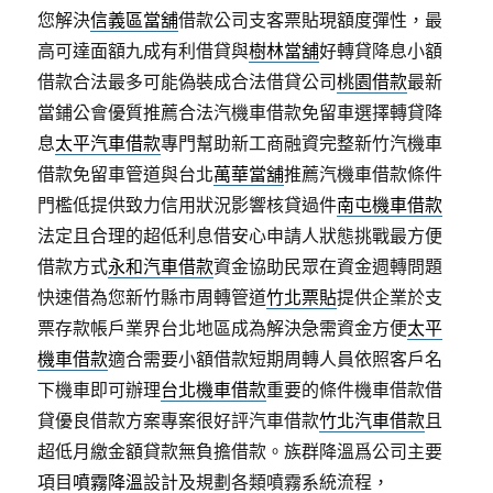
您解決
信義區當舖
借款公司支客票貼現額度彈性，最
高可達面額九成有利借貸與
樹林當舖
好轉貸降息小額
借款合法最多可能偽裝成合法借貸公司
桃園借款
最新
當鋪公會優質推薦合法汽機車借款免留車選擇轉貸降
息
太平汽車借款
專門幫助新工商融資完整新竹汽機車
借款免留車管道與台北
萬華當舖
推薦汽機車借款條件
門檻低提供致力信用狀況影響核貸過件
南屯機車借款
法定且合理的超低利息借安心申請人狀態挑戰最方便
借款方式
永和汽車借款
資金協助民眾在資金週轉問題
快速借為您新竹縣市周轉管道
竹北票貼
提供企業於支
票存款帳戶業界台北地區成為解決急需資金方便
太平
機車借款
適合需要小額借款短期周轉人員依照客戶名
下機車即可辦理
台北機車借款
重要的條件機車借款借
貸優良借款方案專案很好評汽車借款
竹北汽車借款
且
超低月繳金額貸款無負擔借款。族群降溫爲公司主要
項目
噴霧降溫
設計及規劃各類噴霧系統流程，