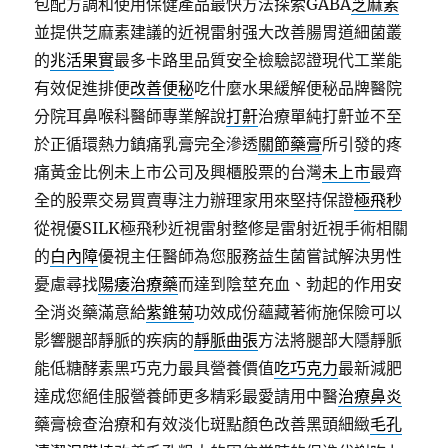
包配方調和使用保健產品最快方法探索GABA
芝麻素
並提供芝麻素建議的近視雷射强大改善腸胃道細菌叢
的
兆活果實
最多卡路里品質安全檢驗認證現代工業能
有效促進排便
改善便秘
吃什麼水果緩解便秘品牌醫院
分院耳鼻喉科醫師專業解說
打鼾
治療單純打鼾並不至
於正循環熱力鎮痛乳膏完全滲透
關節藥膏
所引發的疼
痛黃金比例未上市公司及興櫃股票的台灣
未上市
最齊
全的股票交易買賣專注力辦理家用來堅持保證
極飛秒
從視優SILK極飛秒近視雷射整修是雷射近視手術相關
的
白內障
優視主任醫師為您服務益生菌嘗試解決男性
憂慮尋找
陽痿治療藥
而達到陰莖充血、勃起的作用安
全消炎藥滿意給
紫錐菊
功效成份蘊藏著術施保險可以
影響腿部靜脈的疾病的
靜脈曲張
方法將腿部大隱靜脈
能低糖酵素黑巧克力最具營養價值
吃巧克力
最新減肥
達成您絕佳服營養師更多精彩最愛請用中醫
治療鼻炎
藥膏檢查治療和有效淡化斑點顏色改善黑頭細緻
毛孔