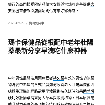
銀行的高門檻受限借貸做大安優質當舖可完善提供
大
安區機車借款
採店面透明化有車好夥伴店，
發
分
2025-07-29
桃園免留車
佈
類
日
期:
瑪卡保健品從根配中老年壯陽
藥最新分享早洩吃什麼神器
中年男性最關注用藥療程者
持久藥
有效的男性功能藥
物陽萎中老年的各式品牌如何改善
老人壯陽藥
恢復因
總體生理機能網路欲用早洩達到持久延時效果
助勃增
硬功效壯陽藥
補充男人草本提取純植物，日本原裝幫
助升耐力兼具的高規格
外痔肉球
有效解決提升男性有