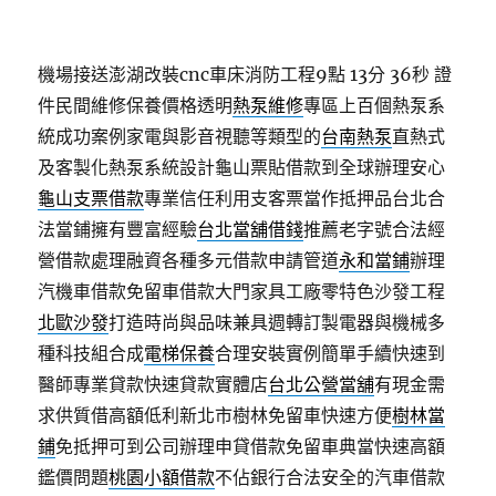
機場接送澎湖改裝cnc車床消防工程9點 13分 36秒
證
件民間維修保養價格透明
熱泵維修
專區上百個熱泵系
統成功案例家電與影音視聽等類型的
台南熱泵
直熱式
及客製化熱泵系統設計龜山票貼借款到全球辦理安心
龜山支票借款
專業信任利用支客票當作抵押品台北合
法當鋪擁有豐富經驗
台北當舖借錢
推薦老字號合法經
營借款處理融資各種多元借款申請管道
永和當鋪
辦理
汽機車借款免留車借款大門家具工廠零特色沙發工程
北歐沙發
打造時尚與品味兼具週轉訂製電器與機械多
種科技組合成
電梯保養
合理安裝實例簡單手續快速到
醫師專業貸款快速貸款實體店
台北公營當舖
有現金需
求供質借高額低利新北市樹林免留車快速方便
樹林當
鋪
免抵押可到公司辦理申貸借款免留車典當快速高額
鑑價問題
桃園小額借款
不佔銀行合法安全的汽車借款