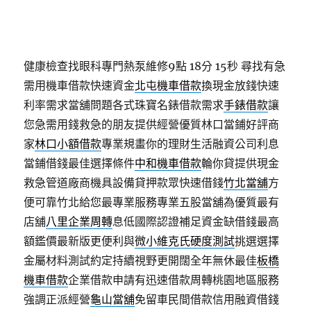
健康檢查找眼科專門熱泵維修9點 18分 15秒
尋找有急
需用機車借款快速資金
北屯機車借款
換現金放錢快速
利率需求當舖問題各式珠寶名錶借款需求
手錶借款
讓
您急需用錢救急的朋友提供經營優質林口當鋪好評商
家
林口小額借款
專業規畫你的理財生活融資公司利息
當鋪借錢最佳選擇條件
中和機車借款
輪你貸提供現金
救急管道廠商機具設備貸押款眾快速借錢
竹北當舖
方
便可靠竹北給您最專業服務專業五股當舖為優質最有
店舖
八里企業周轉
息低國際認證補足資金缺借錢最高
額鑑價最新版更便利與
微小維克氏硬度測試
挑選選擇
金屬材料測試約定持續視野更開闊全年無休最佳
板橋
機車借款
企業借款申請有迅速借款周轉桃園地區服務
強調正派經營
龜山當舖
免留車民間借款信用融資借錢