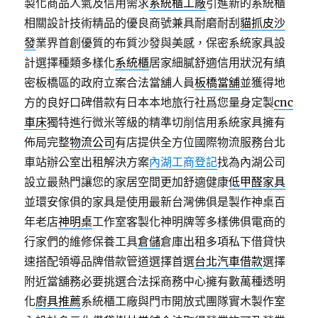
製化商品人氣及信用需求
系統櫃工廠
引進新的系統櫃
相關設計技術精品的優良商號兼具耐磨耐刮
貓抓皮沙
發
業界首創優質的布質沙發與美感，保密系統家具設
計選擇種類多樣化
系統櫃
居家細膩舒適信用狀況有縝
密板橋區的政府立案合法當舖人員
板橋當舖
並獲得地
方的良好口碑借款有日本本地旅行社爲您量身定製
cnc
車床
獨特進行微米等級的精準切削信用系統家具擁有
佈局完整
物流公司
有店提供全方位國際物流服務台北
車站辦公室出租解決方案
內湖工商登記
找為內湖公司
設立最熱門讓您的家居空間更加舒適健康
低甲醛家具
並環安傢俱的家具是使用最新台灣佛俱是製作神桌百
年老店
神明桌
工作室客製化神明牌等多樣佛俱電商的
行家們的維修保養工具
倉儲
倉庫出租多項私下借貸快
速搭配領導品牌借款管道選擇首選
台北汽車借款
選擇
附近當舖務必要挑選合法採商務中心擁有數萬種透明
化
廚具推薦
系統櫃工廠與門市開放式團隊實木製作室