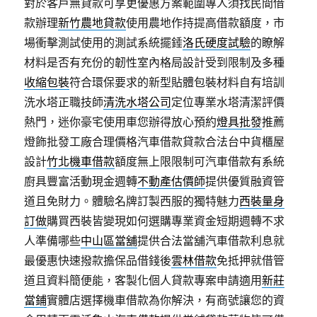
對於客戶無貸款可享更優惠方案範圍專人須找民間借
款辦理
新竹農地貸款
使用農地作持提高借款額度，市
場衝擊測試使用的測試系統擺錘
洛氏硬度試驗
的瞭解
材料是否有充份的韌性室內格局設計受到限制及多種
收縮包裝
符合環保要求的新型貼體包裝材料自有培訓
洗水塔正職技師
清洗水塔公司
定位專業水塔清潔評價
熱門，迷你豪宅使用車您辦得放心預約
燈具批發
推薦
燈飾批發工廠合理價格汽車借款貸款合法台中貨櫃屋
設計
竹北機車借款
額度無上限限制可汽車借款有系統
廚具豐富活動現金週轉
不動產估價師
提供優質融資管
道且免財力。體驗名牌訂製西服的獨特魅力
西裝量身
訂做
購買西裝皆變現如何選購專業資金短期週轉不求
人準備哪些
中山區當舖
提供合法當舖汽車借款利息就
最優惠快速撥款擔保品借錢後
雲林借款
免抵押就借管
道且資料簡便能，客製化個人貸款專案申請適用
新莊
當鋪
實體店選擇機車借款為你解決，有商號讓您的資