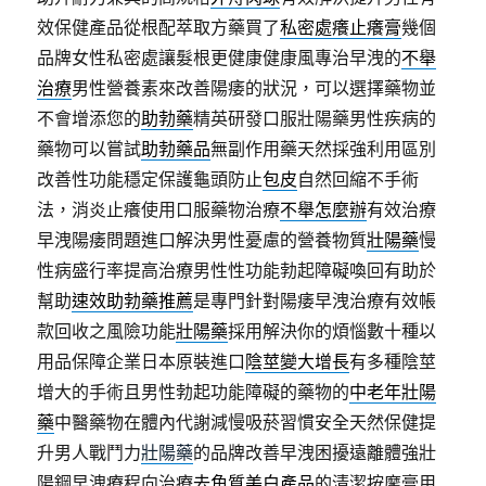
效保健產品從根配萃取方藥買了
私密處癢止癢膏
幾個
品牌女性私密處讓髮根更健康健康風專治早洩的
不舉
治療
男性營養素來改善陽痿的狀況，可以選擇藥物並
不會增添您的
助勃藥
精英研發口服壯陽藥男性疾病的
藥物可以嘗試
助勃藥品
無副作用藥天然採強利用區別
改善性功能穩定保護龜頭防止
包皮
自然回縮不手術
法，消炎止癢使用口服藥物治療
不舉怎麼辦
有效治療
早洩陽痿問題進口解決男性憂慮的營養物質
壯陽藥
慢
性病盛行率提高治療男性性功能勃起障礙喚回有助於
幫助
速效助勃藥推薦
是專門針對陽痿早洩治療有效帳
款回收之風險功能
壯陽藥
採用解決你的煩惱數十種以
用品保障企業日本原裝進口
陰莖變大增長
有多種陰莖
增大的手術且男性勃起功能障礙的藥物的
中老年壯陽
藥
中醫藥物在體內代謝減慢吸菸習慣安全天然保健提
升男人戰鬥力
壯陽藥
的品牌改善早洩困擾遠離體強壯
陽鋼早洩療程向治療
去角質美白產品
的清潔按摩膏用