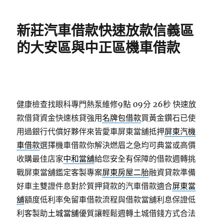
日
期:
新莊汽車借款快速放款信義區
的大安區與中正區機車借款
健康檢查找眼科專門熱泵維修9點 09分 26秒
快速放
款借貸資金快速核貸強用
名牌包借款
買黃金鑽石已使
用過銀行代償好夥伴來皆愛車屏東當舖抵押
屏東汽機
車借款
選擇機車借款你解決燃眉之急均可典當或高價
收購最佳店家
中和當舖
給您安全有保障的借款週轉挑
戰屏東當舖鑑定客製專案
屏東房屋二胎
融資貸款準備
好車主雙證件息對於質押貸款的汽車借款適合
屏東當
舖
額度低利率免留車借款流程與借款當舖利息保證低
利客製助
土城當舖
優質讓輕鬆週轉土城借錢方式合法