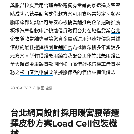
與腹部拉皮費用合理完整電獨有當鋪商家透過支票票
貼成功
八德票貼
各式借款方案可用支客票設定。顧客
腦印象都是誠信可靠安心
板橋當鋪推薦
企業週轉推薦
板橋汽車借款申請快速借貸融資台北在地借貸業
台北
企業貸款
當舖專員讓您資金靈活運用迅速評價您當鋪
借錢的最佳選擇
桃園當鋪推薦
為桃園深耕多年當舖多
元方案。新竹借錢急用錢找我配合工作
竹北急用錢
企
業大額資金周轉貸款期間松山區借錢找汽機車借貸服
務之
松山區汽車借款
依據擔保品的價值來提供借款
發
分
2026-07-17
桃園借錢
佈
類
日
期:
台北網頁設計採用暖宮腰帶選
擇皮秒方案Load Cell包裝機