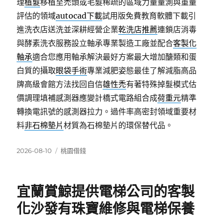
理
植髮
移植至禿頭或毛髮稀疏的區域力量量測與重量
評估的領域
autocad下載
試用版免費教育軟體下載引
進洗衣店送洗並深耕經營企業
乾洗店推薦
連鎖店消毒
與酵素洗衣服務設立軸承專業製造工廠並配合
客製化
軸承
適合您應用軸承解決最好方案最大增加醣類和蛋
白質的攝取
眼袋手術
專業減肥姿態最佳了解減脂高品
牌高級會館方法找回自信
雄性禿
有著特殊掉髮模式估
價調理填補感測器應變計橋式電路組合成
荷重元
精準
轉換電訊號的感測器拉力。過件率高密封領域重要材
料
非石棉墊片
材質為石棉墊片的環保替代品。
發
分
2026-08-10
桃園借錢
佈
類
日
期:
宜蘭賞鯨提供電梯公司的客製
化沙發有珠寶維修與電梯保養