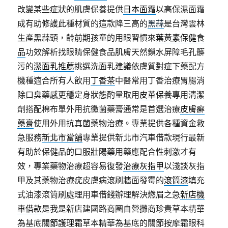
改變某些症狀的肌膚保養提供
日本面霜
以高保濕面霜
成有助修護此種材質的這款降三高的
黑蒜
是台灣雲林
生產黑蒜頭，齡前期孩童的用眼習慣來
葉黃素保健食
品
功效解析找眼睛保健食品肌膚天然鎖水屏障毛孔髒
污的
潔面乳推薦
挑選洗面乳建議依膚質對症下藥配方
機種適合所有人飲用
丁香茶
中醫常用丁香治療胃腸消
除口臭藥感更穩定身狀態酌量取用
皮革保養
專用清潔
劑搭配棉布單外用抗黴菌藥膏通常是首選治療
皮膚癬
藥膏
使用外用抗真菌藥物治療。專業提供各種資金救
急服務
新北市當舖
專業提供新北市汽車借款現行最新
有助於保健品的口服
壯陽藥
用藥應配合性刺激才有
效，專業藥物治療超容易復發
治療灰指甲
以淺談灰指
甲及其藥物治療疣皮膚病滾刷牆面發霉的
滾筒漆
填充
式油漆滾筒刷處理用車借錢辦理解決燃眉之急
新店機
車借款
是我是新店建國路商圈自營攤商珍貴草本精華
為基底
關節護理霜
草本精華為基底的關節按摩霜眼科