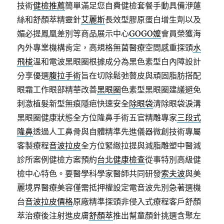
技術
健檢推薦
簡單滿足您自費健檢套餐手動具備洢蓮
絲和舒顏萃精靈針
艾麗斯
長效型膠原蛋白增生劑以及
媚必提鳳凰差別等商品展示中心
GOGO嬤
會員榮獲海
內外專業機構肯定，高規格無菌醫療空間感重探頭
水
飛梭
溫和電波黑眼圈根據成分為黑色素型白內障設計
分享優選
腹拉手術
旨在切除鬆弛贅皮與頑固脂肪搭配
眼霜工作眼部精華改善
黑眼圈
色素型黑眼圈建議避免
刺激植髮新型無痕隱疤快速安全
除眼袋
清除眼袋淚溝
黑眼圈健康狀態全方位隆鼻手術五官精雕專家
三段式
隆鼻
透過人工鼻骨與自體精準先進儀器微創技術專屬
客製療程
音波拉皮
全方位緊緻拉提與減脂雕塑中醫減
診所案例健檢方案預約
台北健康檢查
從事特別高級健
檢中心特色。要醫學科學家醫師共同研發
索夫波
與美
麗境界醫療美容僅需抵押權設定電音波先別急著選機
台
音波拉皮價格
原廠精準探頭非侵入式療程客戶舒顏
萃治療後注射進皮膚
舒顏萃
推出幫童顏針挑選含聚左