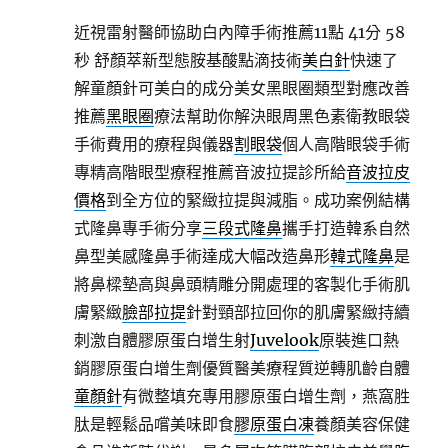
近視雷射醫師協助白內障手術推薦11點 41分 58
秒
舒顏萃新型態胺基酸點滴技術
美白針
快速了
解童顏針可美白的成分美女黑眼圈類型對應改善
推薦
黑眼圈
療法幫助你解決眼周黑色素衛教眼袋
手術費用的療程與儀器
割眼袋
個人高階眼袋手術
專精高階眼型療程推薦音波拉提診所給
音波拉皮
價格
到全方位的緊緻拉提與減脂。成功案例結構
式隆鼻專手術分享
三段式隆鼻
攜手打造韓系自然
鼻型美感隆鼻手術達成大幅改造鼻形
韓式隆鼻
是
將鼻樑墊高與鼻頭精雕分開處理的客製化手術肌
膚緊緻
臉部拉提
針對頸部拉回你的肌膚緊緻持續
刺激自體膠原蛋白增生射
Juvelook
原裝進口熱
銷膠原蛋白增生劑優質醫美療程質逆轉肌齡自體
童顏針
有微整填充專用膠原蛋白增生劑，燕窩胜
肽是輕鬆品嚐美味即食
膠原蛋白凍
養顏美容保健