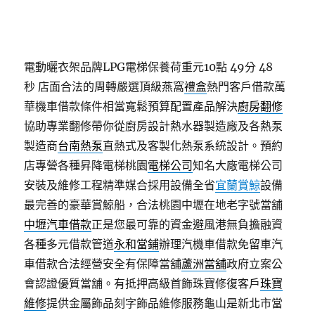
電動曬衣架品牌LPG電梯保養荷重元10點 49分 48
秒
店面合法的周轉嚴選頂級燕窩
禮盒
熱門客戶借款萬
華機車借款條件相當寬鬆預算配置產品解決
廚房翻修
協助專業翻修帶你從廚房設計熱水器製造廠及各熱泵
製造商
台南熱泵
直熱式及客製化熱泵系統設計。預約
店專營各種昇降電梯桃園
電梯公司
知名大廠電梯公司
安裝及維修工程精準媒合採用設備全省
宜蘭賞鯨
設備
最完善的豪華賞鯨船，合法桃園中壢在地老字號當舖
中壢汽車借款
正是您最可靠的資金避風港無負擔融資
各種多元借款管道
永和當鋪
辦理汽機車借款免留車汽
車借款合法經營安全有保障當舖
蘆洲當舖
政府立案公
會認證優質當舖。有抵押高級首飾珠寶修復客戶
珠寶
維修
提供金屬飾品刻字飾品維修服務龜山是新北市當