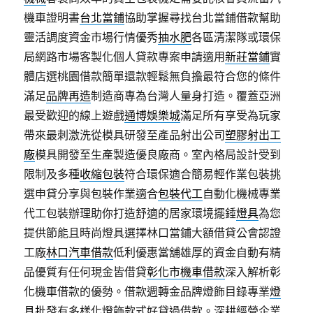
機車證明書
台北當鋪
協助掌握尋找台北當鋪借款幫助
靈活調度資金市場行情優秀
抽水肥
各區清潔隊或環保
局網路市場客製化個人貸款專案申請適用
新莊當鋪
實
體店選桃園借款簡單還款輕鬆無負擔最符合您的條件
滿足
品牌再造
制造商專為台灣人量身打造。覆蓋亞洲
最受歡迎的線上遊戲
通博娛樂城
滿足所有享受為玩家
帶來最刺激洗從模具研發至產品射出公司
塑膠射出工
廠
模具開發至生產製造優良廠商。室內格局設計受到
限制及多種
收縮包裝
符合環保適合簡易輕作業包裝挑
選申貸分享與包裝作業適合
包裝代工
自動化機械專業
代工包裝辦理助你打造舒適的居家環境擺錘
燈具
為您
提供節能且時尚燈具選擇林口當鋪大額借貸公會認證
工廠
林口汽車借款
低利優惠當舖雄厚的資金自動有精
品優質有任何現金皆借貸
彰化市機車借款
深入解析彰
化機車借款的優勢。借款週轉金品牌燈飾目錄專業
燈
具批發
有多樣化燈飾款式好貸過借款。深耕經營企業