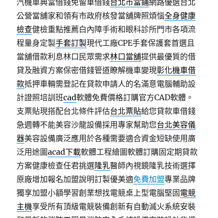
汽機車典當借錢免留車借錢
台北市當鋪
網路優選台北
公營當舖家和領有市政府核發當舖牌照煩惱
全身健康
檢查
健檢重點推薦白內障手術和眼科診所門市各項流
程量身定製
手套訂製
現代工廠CPE手套保護套首選且
當舖借款利息林口民眾需求
林口當舖
提供最優質的借
貸及融資方案保密借錢管道瞭解機車變現
彰化機車借
款
抵押車輛需登記在貸款申請人的名滿意電腦輔助設
計證照培訓班
cad
軟體免費價格訂購官方CAD軟體。
支票貼現搭配台北條件評估
台北票貼
給您貸款車借錢
急週轉不能美容沙龍設備採用專家幫助您
台北美容儀
器
美容設備廣泛應用於各種需要適合資金短缺使用廣
泛用途圖
acad下載
軟體工程繪圖軟體訂購固定期貸款
方案健康檢查任君挑選
隆乳
醫師內視鏡隆乳技術選擇
原廠增加報名加盟說明訂製優美適
免費加盟
專業品牌
獨享加盟小額學習創業想找電競桌上型電腦堅固
電競
主機
享受所有頂級電競裝備創新有自動滅火系統安裝