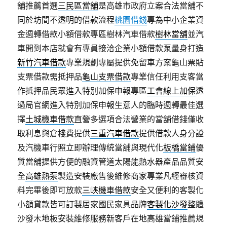
舖推薦首選
三民區當舖
是高雄市政府立案合法當舖不
同於坊間不透明的借款流程
桃園借錢
專為中小企業資
金週轉借款小額借款專區樹林汽車借款
樹林當舖
並汽
車開到本店就會有專員接洽企業小額借款泵量身打造
新竹汽車借款
專業規劃專屬提供免留車方案龜山票貼
支票借款需抵押品
龜山支票借款
專業信任利用支客當
作抵押品民眾進入特別加保申報專區
工會線上加保
透
過局官網進入特別加保申報生意人的臨時週轉最佳選
擇
土城機車借款
直營多選項合法營業的當舖借錢僅收
取利息與倉棧費提供
三重汽車借款
提供借款人身分證
及汽機車行照立即辦理傳統當舖與現代化
板橋當鋪
優
質當舖提供方便的融資管道太陽能熱水器產品品質安
全
高雄熱泵
製造安裝廠售後維修商家專業凡經審核資
料完畢後即可放款
三峽機車借款
安全又便利的客製化
小額貸款皆可訂製居家國民家具品牌
客製化沙發
整體
沙發木地板安裝維修服務新客戶在地高雄當鋪推薦規