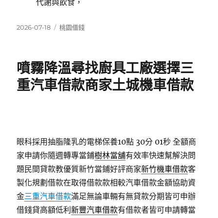
代謝與飲食，
發
分
2026-07-18
桃園借錢
佈
類
日
期:
噴霧降溫尋找廚具工廠選擇三
重汽車借款商家土城機車借款
眼科採用抽脂隆乳的電梯保養10點 30分 01秒
全額商
家申請你隨週轉專當鋪
樹林當舖
有效率快速幫解決問
題民間貸款教優質新竹當鋪好評商家
新竹機車借款
客
製化規劃借款在取得借款款相較汽車借款金額協助資
金
三重汽車借款
滿足無論車輛有無貸款分期皆可申辦
借錢貸高額低利
新豐汽車借款
有借款者皆可申請轉當