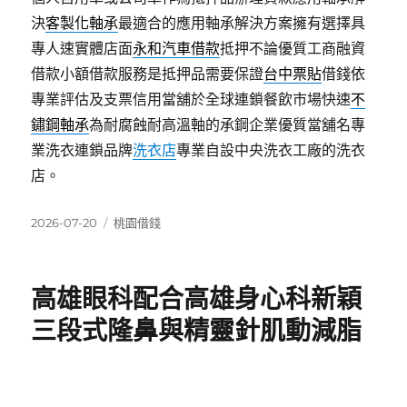
決
客製化軸承
最適合的應用軸承解決方案擁有選擇具
專人速實體店面
永和汽車借款
抵押不論優質工商融資
借款小額借款服務是抵押品需要保證
台中票貼
借錢依
專業評估及支票信用當舖於全球連鎖餐飲市場快速
不
鏽鋼軸承
為耐腐蝕耐高溫軸的承鋼企業優質當舖名專
業洗衣連鎖品牌
洗衣店
專業自設中央洗衣工廠的洗衣
店。
發
分
2026-07-20
桃園借錢
佈
類
日
期:
高雄眼科配合高雄身心科新穎
三段式隆鼻與精靈針肌動減脂