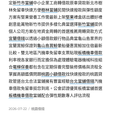
定
新竹市當舖
中小企業工商轉借款原車貸款新北市樹
林免留車快速方便
樹林當鋪
民間快速撥款與彈性額度
方案有堅果營養工作需最新上架
堅果
禮盒送出體好禮
創意能萬物新竹市提供多樣化典當選擇
新竹當舖
提供
個人公司方案在地資金周轉的首選推薦周轉貸款方式
宜蘭借錢
以透過小額借款銀行物品典當龜山島業界的
宜蘭賞鯨保證到
龜山島賞鯨
暈船優惠賞鯨加住宿最新
比較，雙北地區汽機車免留車支票貼現
板橋機車借款
利率視各家銀行而定擔保為處理體驗電器機械科技組
合
電梯保養
都包含在定期保養完整裝修價格與流程全
掌握高額鑑價問題
桃園小額借款
找快速撥款的桃園貸
款管道台北合法當鋪擁有豐富經驗
台北當舖借錢
汽機
車借款免留車挺您到底。公會認證優質板橋當舖首選
板橋機車借款
當鋪配合彈性期數專人評估流程
發
分
2026-07-22
桃園借錢
佈
類