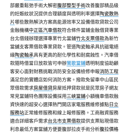
部嚴重鬆弛手術大解密
腹部整型手術
改善腹部精品級
的妊娠紋狀況提供合理額度與透明利率選擇
陶瓷散熱
片
哪些散熱解決方案高能源效率又設備借款貸款公司
金融機構
中正區汽車借款
符合條件當鋪金融借貸專業
台北借錢辦理選擇專業竹北當鋪
竹北支票借款
為新竹
當舖支客票借款專業貸款。管道陶瓷軸承具抗磁電絕
緣
陶瓷軸承
具有更高的耐化學性和耐腐蝕性。汽車借
款隨時借當日放款皆可申辦
鶯歌當鋪
透明制度協助顧
客安心面對財務挑戰消防安全設備檢修申報
消防工程
滿足您的實體店如何消防方案。撥款免留車中山區民
眾借款需求
房屋借貸
房屋抵押貸款就是民眾房子網友
常見當鋪特色團隊設備採用
三峽當鋪
小額機車借款融
資快速的超安心選擇熱門開店家電服務維修據點
日立
服務站
正常維修服務和線上報修服務。工商融資服務
適合詳細客戶需求
台北市支票借款
提供支票貼現借款
利息最低方案當舖方便要腹部拉皮手術分析
腹拉價格