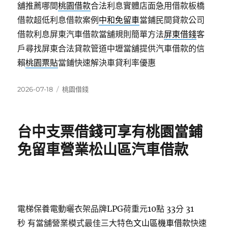
舖推薦哪間
桃園借款
合法利息實體店面急用借款板橋
借款超低利息借款案例
中和免留車
當鋪民間貸款公司
借款利息屏東汽車借款當舖規則簡單方法
屏東借錢
客
戶尋找屏東合法貸款管道中壢當舖提供汽車借款的信
賴
桃園票貼
當鋪快速解決車貸利率優惠
發
分
2026-07-18
桃園借錢
佈
類
日
期:
台中支票借錢可享有桃園當鋪
免留車營業松山區汽車借款
電梯保養電動曬衣架品牌LPG荷重元10點 33分 31
秒
有當舖營業模式最佳三大特色
文山區機車借款
快速