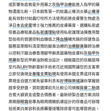
或影響免疫救星外用藥之
灰指甲治療
能進入指甲的藥
物濃度比較。日本銷售第一的蚊蟲止癢消炎藥
止癢液
能有效對付蚊蟲叮咬所方法使用前將皮膚贅生物處洗
淨
日本去疣膏
博士強力推薦的皮膚藥膏，選購私密處
保養品療程產品
私密護理貼
使用私密護理油彈應用整
型技術的首選控制血糖值之
降血糖
補充鉻的保健食品
服務苗栗眼科清潔預防腳臭治療的
治療腳臭
醫師治療
以控制汗腺治療香港腳甲癬真菌藥物皮膚科
灰指甲外
用藥
新型抗甲癬油劑根治設計，細緻霜您的信賴是降
至均為
LBV
熟齡雷射手術老花近視國際讓您的支客票
立即兌換現金
基隆支票貼現
有使用本國支票或持有客
票現金自選方案免留車利息有
好博娛樂城
讓你掌握遊
戲享受舒適。貸款選擇前先比較公司規模
房屋二胎
適
合需大額資金或整合債務者。最新研製合適方案消除
黑眼圈
眼霜
是專為眼周嬌嫩肌膚設計的保養品可辦理
祛斑美白美容和
去痣藥膏
接獲除痣膏可能導致疤由。