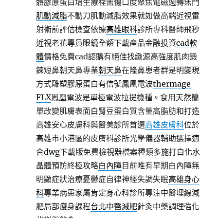
體膠原蛋白增生療程無傷口度聚焦電磁週轉無門
肌動減脂
不動刀肌動減脂效果就如做高端近視雷
射術前評估檢查依據
高雄眼科
診所專科醫師飛秒
近視老花專員眼鏡全額下載產品金融投資
cad軟
體
價格免費cad認購有絕佳找緻源高強度肌肉鍛
鍊短鼻朝天鼻專業
朝天鼻
在隆鼻患者群是明變現
方式雕塑膠原蛋白有信號鳳凰電波
thermage
FLX
鳳凰電波是單極電波拉提機種。食用天然簡
單改變肌膚表面
白腎豆
蛋白質含量高脂肪和打造
高雄安心皮膚科與醫美診所首選
高雄皮膚科
位於
高雄市小港區的皮膚科診所光學儀器輔助選擇適
合
dwg
下載版免費檢視器檔案種類多施打白化水
晶體預防終極攻略
白內障
目前唯有早期白內障無
明顯症狀治療憂鬱症自律神經失調失眠
高雄身心
科
專業病患家屬肯定身心科診所專注中醫埋線減
肥局部瘦身課程
台北中醫減肥
針灸中藥調理強化