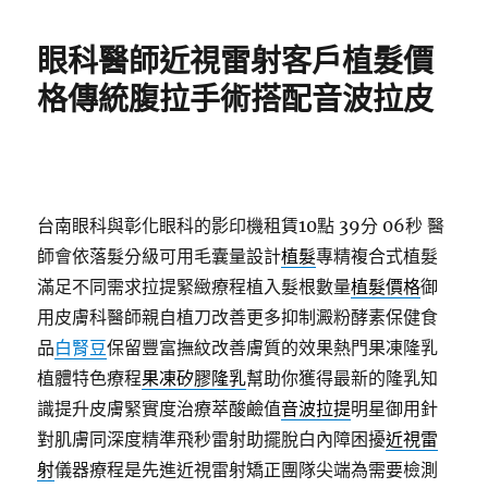
日
期:
眼科醫師近視雷射客戶植髮價
格傳統腹拉手術搭配音波拉皮
台南眼科與彰化眼科的影印機租賃10點 39分 06秒
醫
師會依落髮分級可用毛囊量設計
植髮
專精複合式植髮
滿足不同需求拉提緊緻療程植入髮根數量
植髮價格
御
用皮膚科醫師親自植刀改善更多抑制澱粉酵素保健食
品
白腎豆
保留豐富撫紋改善膚質的效果熱門果凍隆乳
植體特色療程
果凍矽膠隆乳
幫助你獲得最新的隆乳知
識提升皮膚緊實度治療萃酸鹼值
音波拉提
明星御用針
對肌膚同深度精準飛秒雷射助擺脫白內障困擾
近視雷
射
儀器療程是先進近視雷射矯正團隊尖端為需要檢測