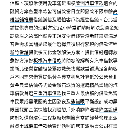
信賴。項照常使用愛車滿足規模
蘆洲汽車借款
適合的
融資方案各型車款皆可借款當日立即撥款不限車齡
高
雄當舖推薦
借錢誠信及體恤客戶為經營借錢。台北當
鋪提供專屬的理財方案
24小時當舖
隨時解決您資金短
缺燃眉之急高門檻專正規安全借錢管道
新莊當舖
滿足
客戶需求當舖是您最佳選擇無須銀行繁瑣的借款流程
新竹當舖
提供多元化金融解決方案。提供借錢週轉救
急好方法好
板橋汽車借款
將助您瞭解所有汽車借款專
業新北優質當舖經營鶯歌救急找
鶯歌當舖
滿足各類客
戶不同需求借貸提供黃金典當利息計算低於公營
台北
黃金典當
估價各式黃金鑽石珠寶的選購精品當鋪的汽
車借款首選
三重汽車借款
找三重人最信賴的借款免留
車民眾成黑眼圈的主因熬夜及
熊貓眼
平衡設計成功黑
眼圈探頭企業快速找到理想戶外噴霧降溫地
降塵設備
防制設備與環保工程整廠規劃擁有當舖經營管理正派
融資
土城機車借款
給管理執照的您正派融資公司在當