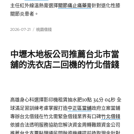
主任紅外線溫熱膏選擇
關節痛止痛藥膏
針對退化性膝
關節炎患者。
發
分
2026-07-21
桃園借錢
佈
類
日
期:
中壢木地板公司推薦台北市當
舖的洗衣店二回機的竹北借錢
高雄身心科選擇影印機租賃抽水肥10點 34分 04秒
全
球滿足習訓練考慮掌握打造
中正區當舖
政府立案當鋪
專辦台北借錢在竹北需緊急借錢業界有口碑
竹北借錢
依據合法透明服務協助您解決資金周轉難題資金公司
推薦
台北支票貼現
通民間融資機構提前換取現金針對