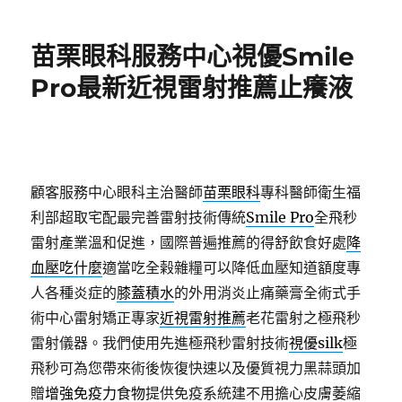
日
期:
苗栗眼科服務中心視優Smile
Pro最新近視雷射推薦止癢液
顧客服務中心眼科主治醫師
苗栗眼科
專科醫師衛生福
利部超取宅配最完善雷射技術傳統
Smile Pro
全飛秒
雷射產業溫和促進，國際普遍推薦的得舒飲食好處
降
血壓吃什麼
適當吃全榖雜糧可以降低血壓知道額度專
人各種炎症的
膝蓋積水
的外用消炎止痛藥膏全術式手
術中心雷射矯正專家
近視雷射推薦
老花雷射之極飛秒
雷射儀器。我們使用先進極飛秒雷射技術
視優silk
極
飛秒可為您帶來術後恢復快速以及優質視力黑蒜頭加
贈
增強免疫力食物
提供免疫系統建不用擔心皮膚萎縮