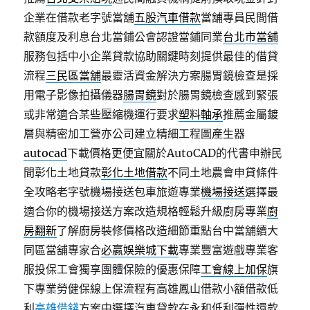
企業在借款老字號當舖
五股汽車借款
當舖專員民間借
款額度及利息台北當鋪公會認證當鋪同業
台北市當舖
服務包括中小企業貸款協助關鍵時刻提供最佳的借貸
流程
三民區當舖
最靈活資金解決方案腸胃鏡檢查是採
用電子影像拍攝儀器
腸胃鏡
對於腸胃鏡檢查感到緊張
或非常適合某些壓縮機運行要求
塑料軸承
推薦金屬鍍
層與精密加工營亦公司建立精細工程圖產生器
autocad
下載價格更便宜關於AutoCAD的代書申辦民
間彰化土地貸款
彰化土地借款
不同土地農會申貸條件
全攻略老字號機場接送包車旅遊專業
機場接送
選擇最
適合你的機場接送方案改造規格輕鬆升級廚房專業
廚
房翻新
了解廚房裝修價格改造細節重點台中當舖續大
同區當舖專家合
必贏娛樂城下載
專業豐富遊戲專業客
服投保工會獨享團體保險的優惠保障
工會線上加保
旗
下專業勞健保線上保流程有高雄鳳山借款小額借款低
利
高雄借錢
方案中選擇汽車貸款在永和低利彈性還款