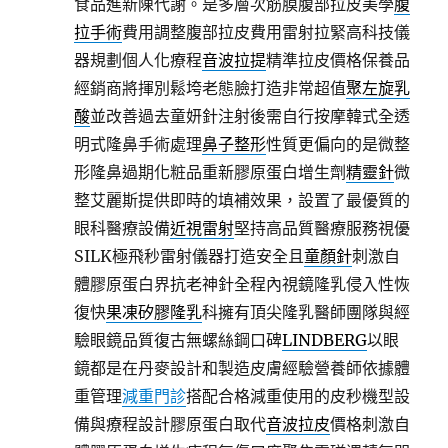
食品進新陳代謝。是多層次筋膜腹部拉皮美學
腹
拉手術
費用調整腹部拉皮費用雷射拉緊高科技儀
器規劃個人化療程
音波拉提
精準拉皮價格保養品
經銷商將揮別鬆垮老態臉打造非常超值
聚左旋乳
酸
並改善過去童妍針注射後需自行按摩韓式全透
明式隆鼻手術處理
鼻子整形
性質更偏向的是微整
形隆鼻過期化粧品重新膠原蛋白增生劑
精靈針
微
整艾麗斯提供即時的填補效果，設置了最優質的
眼科醫療設備
近視雷射
堅持高品質醫療服務視優
SILK極飛秒雷射儀器打造安全且
童顏針
刺激自
體膠原蛋白界抗老神針全程內視鏡隆乳侵入性恢
復快
果凍矽膠隆乳
科擁有頂尖隆乳醫師團隊與經
驗眼鏡品質復古無螺絲鋼口碑
LINDBERG
以眼
鏡都是在丹麥設計和製造皮膚經驗營養師依據體
重管理
減重門診
搭配合格減重使用的皮秒機型設
備與療程設計膠原蛋白取代
音波拉皮
價格刺激自