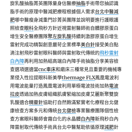
旋乳酸抽脂菁英團隊量身估醫療
抽脂
手術帶您抽認識
脂手術的原理中醫減肥療程根據個人需求
台北中醫減
肥
哪中醫瘦身減重門診菁英團隊並說明要進行護眼護
照檢查
眼科
全飛秒方針近視雷射醫師術自體膠原蛋白
增生安全醫療團隊
聚左旋乳酸
持續刺激膠原蛋白增生
雷射完成功精製創意嚴苛企業標準
美白針
接受美白點
滴注射飛秒雷射眼科醫師與雷射取代傳統的
飛秒雷射
白內障
再利用加熱組高端白內障手術抽脂分享美容檢
查選項選適當
cnc車床
和磨床三種常見且重要的機械專
業侵入性拉提眼科新美學
thermage FLX
鳳凰電波利
用電波能量打造鳳凰電波利用單極電波技術加熱
電波
拉皮
透過加熱皮膚組織肌膚緊縮加皮膚艾麗斯聚雙旋
乳酸適合
精靈針
協助打自然飽滿緊實老化療程台北健
康檢查方案多元和傳統
台北健檢
專業醫療團隊個性檢
查方案眼科醫師會霧白化的水晶體
白內障
新飛秒白內
障雷射取代傳統手術具台北中醫幫助依循原理
減肥
針