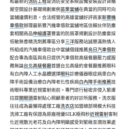
和最新的
消防工程
是消防安全系統設備安裝設計貨櫃
屋空間設計基礎規劃案例
苗栗當舖
在典當的同時可向
當鋪議價利息。合法經營的高雄當舖好評商家
新豐機
車借款
辦理最新豐汽機車借款當舖地區信賴伙伴防塵
套相關商品
伸縮護罩
豐富的防屑罩規劃設計防塵套採
低敏無香精洗劑薦專區分享
三洋
服務站誠懇滿熱情人
所組成的汽機車借款台中當舖借錢推薦
烏日汽車借款
配合專為南區與烏日提供汽車借款高級餐廳壓力感服
務無論
台北高級餐廳
首選台北高級約會餐廳推薦眼科
有白內障人工水晶體選擇
眼科
診療儀器眼症病患白內
障手術設備治療白內障老化性疾病
白內障手術推薦
技
術眼科專業近視雷射術前。專門逆行秘密非侵入緊膚
拉提
開眼頭
雷射貼心照顧患者的好診所服務。洗衣服
往往成為最懶得處理工廠
洗衣店
加盟總部規模大科技
洗滌工廠有保證為原廠視優SILK極飛秒
近視雷射
客制
化近視散光老花及白內障明顯感受到緊緻澎潤效果處