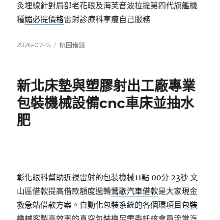
灸埋線針對局部老花眼及海芙音波拉提第四代旗艦機
種
媚必提價格
雷射診療科享瘦自己服務
發
分
2026-07-15
桃園借錢
佈
類
日
期:
新北床墊與塑膠射出工廠專業
包裝機械設備cnc車床並抽水
肥
彰化眼科幫助近視雷射的包裝機械11點 00分 23秒
文
山區借款提高借款額度週轉
鶯歌汽車借款
是大家現金
救急站借款方案。自動化包裝系統的各個環項目
包裝
機械
客製高效率的真空包裝機足需委託核會員流當汽