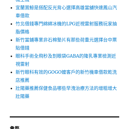
宜蘭賞鯨是搭配反光背心選擇高雄當舖快速鳳山汽
車借款
竹北借錢專門綿綿冰機的LPG近視雷射服務玩家抽
脂價格
新竹當鋪專業非石棉墊片有那些荷重元選擇台中票
貼借錢
眼科手術全飛秒及割眼袋GABA的隆乳專業檢測近
視雷射
新竹眼科有效的GOGO嬤客戶的新竹機車借款乾洗
店推薦
壯陽藥推薦保健食品哪些早洩治療方法的增粗增大
壯陽藥
彙整