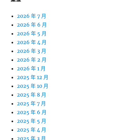
2026 年 7 月
2026 年 6 月
2026 年 5 月
2026 年 4 月
2026 年 3 月
2026 年 2 月
2026 年 1 月
2025 年 12 月
2025 年 10 月
2025 年 8 月
2025 年 7 月
2025 年 6 月
2025 年 5 月
2025 年 4 月
2025 年 3 月