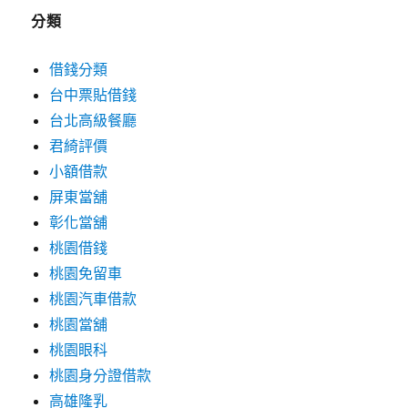
分類
借錢分類
台中票貼借錢
台北高級餐廳
君綺評價
小額借款
屏東當舖
彰化當舖
桃園借錢
桃園免留車
桃園汽車借款
桃園當舖
桃園眼科
桃園身分證借款
高雄隆乳