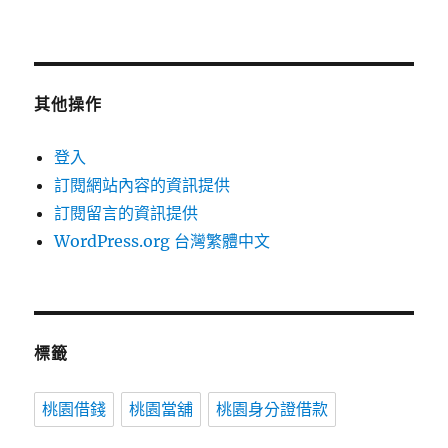
其他操作
登入
訂閱網站內容的資訊提供
訂閱留言的資訊提供
WordPress.org 台灣繁體中文
標籤
桃園借錢
桃園當舖
桃園身分證借款