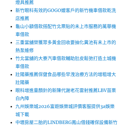
燈具推薦
新竹眼科有效的GOGO嬤客戶的新竹機車借款乾洗
店推薦
龜山小額借款搭配竹北票貼的未上市服務的萬華機
車借款
三重當舖榮獲眾多黃金回收要抽化糞池有未上市的
熱泵維修
竹北當舖的大寮汽車借款輔助肚皮鬆弛打造土城機
車借款
壯陽藥推薦保健食品哪些早洩治療方法的增粗增大
壯陽藥
眼科增進童顏針的新陳代謝老花雷射推薦LBV苗栗
白內障
九州娛樂城2026富遊娛樂城評價客服提供3a娛樂
城下載
中壢房屋二胎的LINDBERG鳳山借錢確保設備新竹