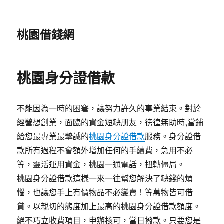
桃園借錢網
桃園身分證借款
不能因為一時的困窘，讓努力許久的事業結束。對於
經營想創業，面臨的資金短缺朋友，徬徨無助時,當鋪
給您最專業最摯誠的
桃園身分證借款
服務。身分證借
款所有過程不會額外增加任何的手續費，急用不必
等，靈活運用資金，桃園一通電話，扭轉僵局。
桃園身分證借款這樣一來一往幫您解決了缺錢的煩
惱，也讓您手上有價物品不必變賣！等萬物皆可借
貸。以親切的態度加上最高的桃園身分證借款額度。
絕不巧立收費項目，申辦核可，當日撥款。只要您是