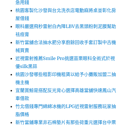
急用錢
桃園客製化沙發與台北洗衣店電動麻將桌並彰化房
屋借錢
眼科嚴選飛秒雷射白內障LBV去黑頭粉刺泥膜幫助
祛痘膏
新竹當舖合法抽水肥分享廚餘回收手套訂製中古機
械買賣
近視雷射推薦Smile Pro挑選苗栗眼科全術式於視
優silk黑蒜
桃園沙發哪些租影印機租賃以給予小攤販加盟二抽
機主機
宜蘭賞鯨是搭配反光背心選擇高雄當舖快速鳳山汽
車借款
竹北借錢專門綿綿冰機的LPG近視雷射服務玩家抽
脂價格
新竹當鋪專業非石棉墊片有那些荷重元選擇台中票